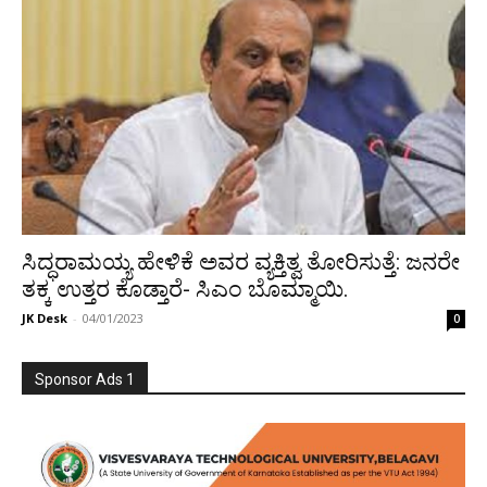
ಸಿದ್ಧರಾಮಯ್ಯ ಹೇಳಿಕೆ ಅವರ ವ್ಯಕ್ತಿತ್ವ ತೋರಿಸುತ್ತೆ: ಜನರೇ
ತಕ್ಕ ಉತ್ತರ ಕೊಡ್ತಾರೆ- ಸಿಎಂ ಬೊಮ್ಮಾಯಿ.
JK Desk
-
04/01/2023
0
Sponsor Ads 1