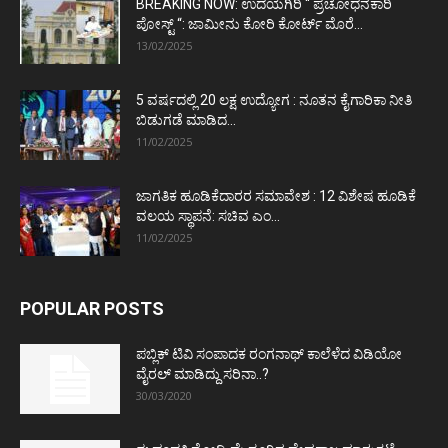
BREAKING NOW: ಉದಯಗಿರಿ “ ಪ್ರಚೋಧನಕಾರಿ
ಪೋಸ್ಟ್‌ “: ಜಾಮೀನು ಕೋರಿ ಕೋರ್ಟ್‌ ಮೊರೆ...
13/02/2025
5 ವರ್ಷದಲ್ಲಿ 20 ಲಕ್ಷ ಉದ್ಯೋಗ : ನೂತನ ಕೈಗಾರಿಕಾ ನೀತಿ
ಬಿಡುಗಡೆ ಮಾಡಿದ...
11/02/2025
ಜಾಗತಿಕ ಹೂಡಿಕೆದಾರರ ಸಮಾವೇಶ : 12 ವಿಶೇಷ ಹೂಡಿಕೆ
ವಲಯ ಸ್ಥಾಪನೆ: ಸಚಿವ ಎಂ...
11/02/2025
POPULAR POSTS
ಪಬ್ಲಿಕ್ ಟಿವಿ ಸಂಪಾದಕ ರಂಗನಾಥ್ ಕಾಲೆಳೆದ ವಿಡಿಯೋ
ವೈರಲ್ ಮಾಡಿದ್ದು ಸರಿನಾ..?
30/03/2020