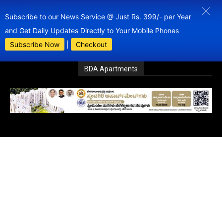
Subscribe to our News Service @ Just Rs. 399/- per Year
and Get Daily Updates Directly to Your Mobile Phones
Subscribe Now
|
Checkout
BDA Apartments