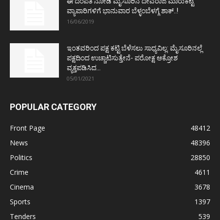
ಈ ದಂಪತಿ ನೋಡಿ ಮೈಸೂರಿನ ದೇವರಾಜ ಮಾರುಕಟ್ಟೆ
ವ್ಯಾಪಾರಿಗಳಿಗೆ ಭಾನುವಾರ ಬೆಳ್ಳಂಬೆಳಗ್ಗೆ ಶಾಕ್..!
16/06/2019
ಇಂತವರಿಂದ ಪಕ್ಷ ಕಟ್ಟಿ ಬೆಳೆಸಲು ಸಾಧ್ಯವಿಲ್ಲ: ಮೈಸೂರಿನಲ್ಲೆ
ಪಕ್ಷದಿಂದ ಉಚ್ಚಾಟಿಸುತ್ತೇನೆ- ಪರೋಕ್ಷ ಆಕ್ರೋಶ
ವ್ಯಕ್ತಪಡಿಸಿದ...
05/01/2021
POPULAR CATEGORY
Front Page
48412
News
48396
Politics
28850
Crime
4611
Cinema
3678
Sports
1397
Tenders
539