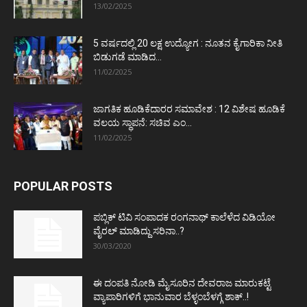
13/02/2025
5 ವರ್ಷದಲ್ಲಿ 20 ಲಕ್ಷ ಉದ್ಯೋಗ : ನೂತನ ಕೈಗಾರಿಕಾ ನೀತಿ
ಬಿಡುಗಡೆ ಮಾಡಿದ...
11/02/2025
ಜಾಗತಿಕ ಹೂಡಿಕೆದಾರರ ಸಮಾವೇಶ : 12 ವಿಶೇಷ ಹೂಡಿಕೆ
ವಲಯ ಸ್ಥಾಪನೆ: ಸಚಿವ ಎಂ...
11/02/2025
POPULAR POSTS
ಪಬ್ಲಿಕ್ ಟಿವಿ ಸಂಪಾದಕ ರಂಗನಾಥ್ ಕಾಲೆಳೆದ ವಿಡಿಯೋ
ವೈರಲ್ ಮಾಡಿದ್ದು ಸರಿನಾ..?
30/03/2020
ಈ ದಂಪತಿ ನೋಡಿ ಮೈಸೂರಿನ ದೇವರಾಜ ಮಾರುಕಟ್ಟೆ
ವ್ಯಾಪಾರಿಗಳಿಗೆ ಭಾನುವಾರ ಬೆಳ್ಳಂಬೆಳಗ್ಗೆ ಶಾಕ್..!