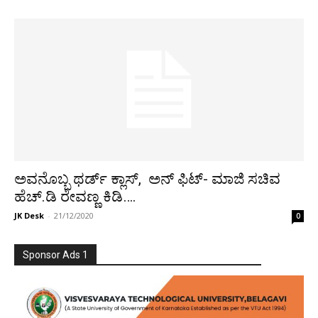
ಅವನೊಬ್ಬ ಥರ್ಡ್ ಕ್ಲಾಸ್, ಅನ್ ಫಿಟ್- ಮಾಜಿ ಸಚಿವ
ಹೆಚ್.ಡಿ ರೇವಣ್ಣ ಕಿಡಿ….
JK Desk
-
21/12/2020
0
Sponsor Ads 1