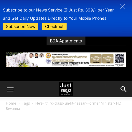
Subscribe to our News Service @ Just Rs. 399/- per Year
and Get Daily Updates Directly to Your Mobile Phones
Subscribe Now
|
Checkout
BDA Apartments
Home
Tags
He’s- third-class- un-fit-hassan-Former Minister- HD
Revanna