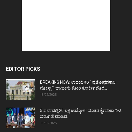
EDITOR PICKS
BREAKING NOW: ಉದಯಗಿರಿ “ ಪ್ರಚೋಧನಕಾರಿ
ಪೋಸ್ಟ್‌ “: ಜಾಮೀನು ಕೋರಿ ಕೋರ್ಟ್‌ ಮೊರೆ...
13/02/2025
5 ವರ್ಷದಲ್ಲಿ 20 ಲಕ್ಷ ಉದ್ಯೋಗ : ನೂತನ ಕೈಗಾರಿಕಾ ನೀತಿ
ಬಿಡುಗಡೆ ಮಾಡಿದ...
11/02/2025