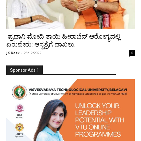
ಪ್ರಧಾನಿ ಮೋದಿ ತಾಯಿ ಹೀರಾಬೆನ್ ಆರೋಗ್ಯದಲ್ಲಿ
ಏರುಪೇರು: ಆಸ್ಪತ್ರೆಗೆ ದಾಖಲು.
JK Desk
-
28/12/2022
0
Sponsor Ads 1