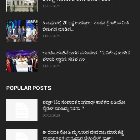
13/02/2025
5 ವರ್ಷದಲ್ಲಿ 20 ಲಕ್ಷ ಉದ್ಯೋಗ : ನೂತನ ಕೈಗಾರಿಕಾ ನೀತಿ
ಬಿಡುಗಡೆ ಮಾಡಿದ...
11/02/2025
ಜಾಗತಿಕ ಹೂಡಿಕೆದಾರರ ಸಮಾವೇಶ : 12 ವಿಶೇಷ ಹೂಡಿಕೆ
ವಲಯ ಸ್ಥಾಪನೆ: ಸಚಿವ ಎಂ...
11/02/2025
POPULAR POSTS
ಪಬ್ಲಿಕ್ ಟಿವಿ ಸಂಪಾದಕ ರಂಗನಾಥ್ ಕಾಲೆಳೆದ ವಿಡಿಯೋ
ವೈರಲ್ ಮಾಡಿದ್ದು ಸರಿನಾ..?
30/03/2020
ಈ ದಂಪತಿ ನೋಡಿ ಮೈಸೂರಿನ ದೇವರಾಜ ಮಾರುಕಟ್ಟೆ
ವ್ಯಾಪಾರಿಗಳಿಗೆ ಭಾನುವಾರ ಬೆಳ್ಳಂಬೆಳಗ್ಗೆ ಶಾಕ್..!