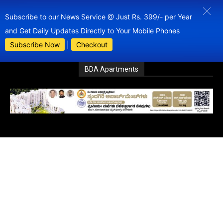
Subscribe to our News Service @ Just Rs. 399/- per Year
and Get Daily Updates Directly to Your Mobile Phones
Subscribe Now
|
Checkout
BDA Apartments