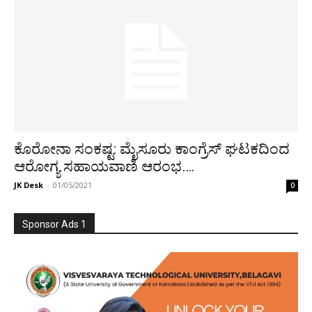
ಕೊರೋನಾ ಸಂಕಷ್ಟ: ಮೈಸೂರು ಕಾಂಗ್ರೆಸ್ ಘಟಕದಿಂದ
ಆರೋಗ್ಯ ಸಹಾಯವಾಣಿ ಆರಂಭ….
JK Desk
-
01/05/2021
0
Sponsor Ads 1