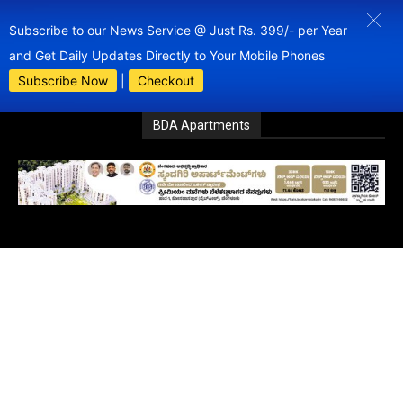
Subscribe to our News Service @ Just Rs. 399/- per Year
and Get Daily Updates Directly to Your Mobile Phones
Subscribe Now
|
Checkout
BDA Apartments