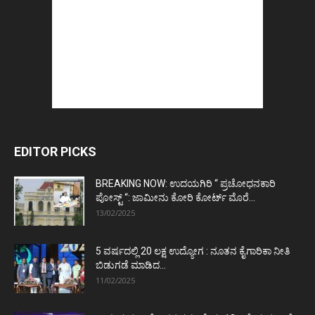
EDITOR PICKS
BREAKING NOW: ಉದಯಗಿರಿ “ ಪ್ರಚೋಧನಕಾರಿ
ಪೋಸ್ಟ್‌ “: ಜಾಮೀನು ಕೋರಿ ಕೋರ್ಟ್‌ ಮೊರೆ...
13/02/2025
5 ವರ್ಷದಲ್ಲಿ 20 ಲಕ್ಷ ಉದ್ಯೋಗ : ನೂತನ ಕೈಗಾರಿಕಾ ನೀತಿ
ಬಿಡುಗಡೆ ಮಾಡಿದ...
11/02/2025