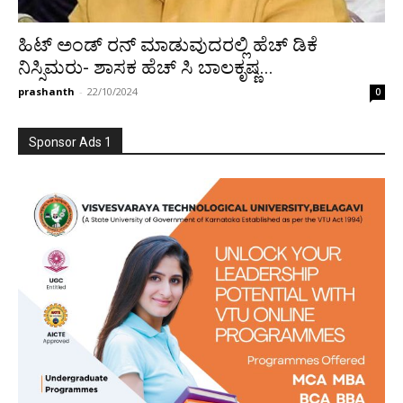
ಹಿಟ್ ಅಂಡ್ ರನ್ ಮಾಡುವುದರಲ್ಲಿ ಹೆಚ್ ಡಿಕೆ
ನಿಸ್ಸಿಮರು- ಶಾಸಕ ಹೆಚ್ ಸಿ ಬಾಲಕೃಷ್ಣ...
prashanth
-
22/10/2024
0
Sponsor Ads 1