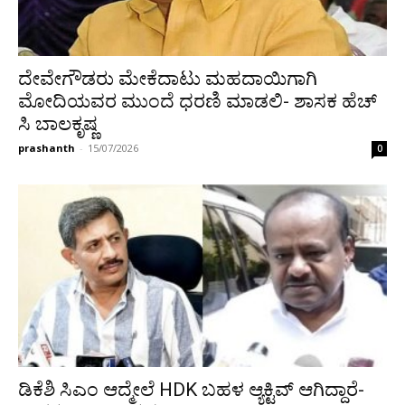
ದೇವೇಗೌಡರು ಮೇಕೆದಾಟು ಮಹದಾಯಿಗಾಗಿ
ಮೋದಿಯವರ ಮುಂದೆ ಧರಣಿ ಮಾಡಲಿ- ಶಾಸಕ ಹೆಚ್
ಸಿ ಬಾಲಕೃಷ್ಣ
prashanth
-
15/07/2026
0
ಡಿಕೆಶಿ ಸಿಎಂ ಆದ್ಮೇಲೆ HDK ಬಹಳ ಆ್ಯಕ್ಟಿವ್ ಆಗಿದ್ದಾರೆ-