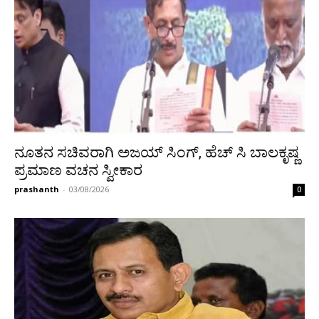
ನೂತನ ಸಚಿವರಾಗಿ ಅಜಯ್ ಸಿಂಗ್, ಹೆಚ್ ಸಿ ಬಾಲಕೃಷ್ಣ
ಪ್ರಮಾಣ ವಚನ ಸ್ವೀಕಾರ
prashanth
-
03/08/2026
0