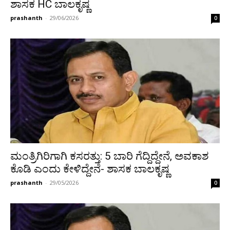
ಶಾಸಕ HC ಬಾಲಕೃಷ್ಣ
prashanth
-
29/06/2026
0
ಮಂತ್ರಿಗಿರಿಗಾಗಿ ಕಸರತ್ತು: 5 ಬಾರಿ ಗೆದ್ದಿದ್ದೇನೆ, ಅವಕಾಶ
ಕೊಡಿ ಎಂದು ಕೇಳಿದ್ದೇನೆ- ಶಾಸಕ ಬಾಲಕೃಷ್ಣ
prashanth
-
29/05/2026
0