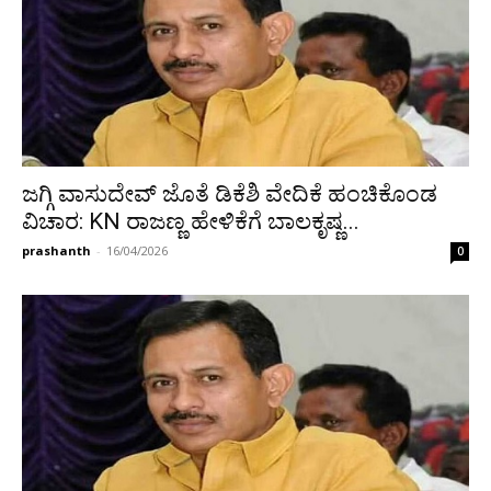
ಜಗ್ಗಿ ವಾಸುದೇವ್ ಜೊತೆ ಡಿಕೆಶಿ ವೇದಿಕೆ ಹಂಚಿಕೊಂಡ
ವಿಚಾರ: KN ರಾಜಣ್ಣ ಹೇಳಿಕೆಗೆ ಬಾಲಕೃಷ್ಣ...
prashanth
-
16/04/2026
0