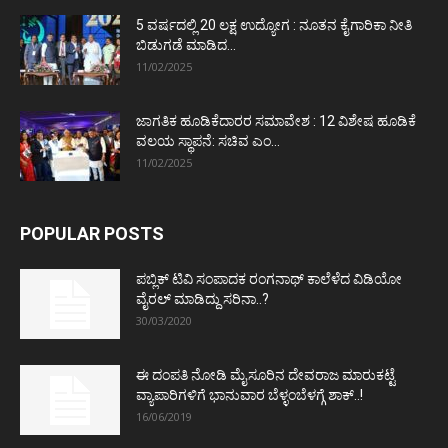
5 ವರ್ಷದಲ್ಲಿ 20 ಲಕ್ಷ ಉದ್ಯೋಗ : ನೂತನ ಕೈಗಾರಿಕಾ ನೀತಿ
ಬಿಡುಗಡೆ ಮಾಡಿದ...
11/02/2025
ಜಾಗತಿಕ ಹೂಡಿಕೆದಾರರ ಸಮಾವೇಶ : 12 ವಿಶೇಷ ಹೂಡಿಕೆ
ವಲಯ ಸ್ಥಾಪನೆ: ಸಚಿವ ಎಂ...
11/02/2025
POPULAR POSTS
ಪಬ್ಲಿಕ್ ಟಿವಿ ಸಂಪಾದಕ ರಂಗನಾಥ್ ಕಾಲೆಳೆದ ವಿಡಿಯೋ
ವೈರಲ್ ಮಾಡಿದ್ದು ಸರಿನಾ..?
30/03/2020
ಈ ದಂಪತಿ ನೋಡಿ ಮೈಸೂರಿನ ದೇವರಾಜ ಮಾರುಕಟ್ಟೆ
ವ್ಯಾಪಾರಿಗಳಿಗೆ ಭಾನುವಾರ ಬೆಳ್ಳಂಬೆಳಗ್ಗೆ ಶಾಕ್..!
16/06/2019