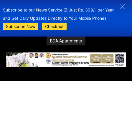
Subscribe to our News Service @ Just Rs. 399/- per Year
and Get Daily Updates Directly to Your Mobile Phones
Subscribe Now
|
Checkout
BDA Apartments