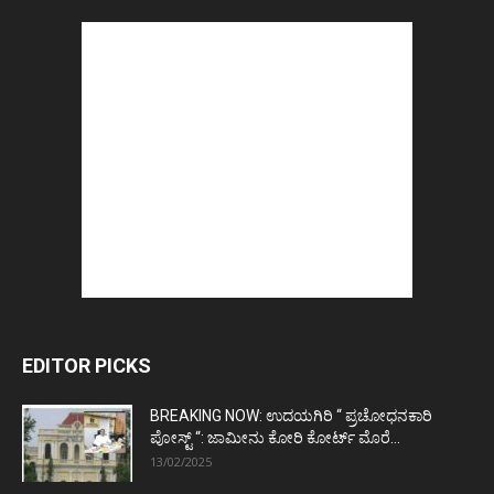
EDITOR PICKS
BREAKING NOW: ಉದಯಗಿರಿ “ ಪ್ರಚೋಧನಕಾರಿ
ಪೋಸ್ಟ್‌ “: ಜಾಮೀನು ಕೋರಿ ಕೋರ್ಟ್‌ ಮೊರೆ...
13/02/2025