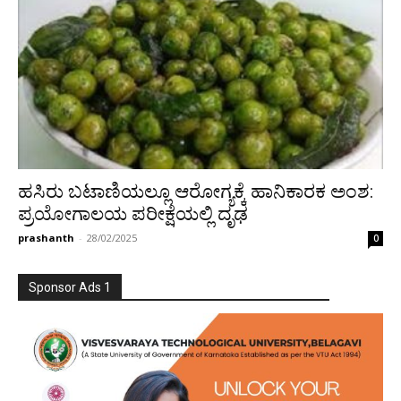
ಹಸಿರು ಬಟಾಣಿಯಲ್ಲೂ ಆರೋಗ್ಯಕ್ಕೆ ಹಾನಿಕಾರಕ ಅಂಶ:
ಪ್ರಯೋಗಾಲಯ ಪರೀಕ್ಷೆಯಲ್ಲಿ ದೃಢ
prashanth
-
28/02/2025
0
Sponsor Ads 1