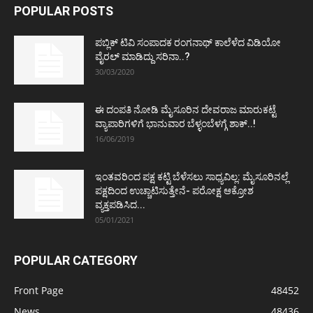
POPULAR POSTS
ಪಬ್ಲಿಕ್ ಟಿವಿ ಸಂಪಾದಕ ರಂಗನಾಥ್ ಕಾಲೆಳೆದ ವಿಡಿಯೋ
ವೈರಲ್ ಮಾಡಿದ್ದು ಸರಿನಾ..?
30/03/2020
ಈ ದಂಪತಿ ನೋಡಿ ಮೈಸೂರಿನ ದೇವರಾಜ ಮಾರುಕಟ್ಟೆ
ವ್ಯಾಪಾರಿಗಳಿಗೆ ಭಾನುವಾರ ಬೆಳ್ಳಂಬೆಳಗ್ಗೆ ಶಾಕ್..!
16/06/2019
ಇಂತವರಿಂದ ಪಕ್ಷ ಕಟ್ಟಿ ಬೆಳೆಸಲು ಸಾಧ್ಯವಿಲ್ಲ: ಮೈಸೂರಿನಲ್ಲೆ
ಪಕ್ಷದಿಂದ ಉಚ್ಚಾಟಿಸುತ್ತೇನೆ- ಪರೋಕ್ಷ ಆಕ್ರೋಶ
ವ್ಯಕ್ತಪಡಿಸಿದ...
05/01/2021
POPULAR CATEGORY
Front Page
48452
News
48436