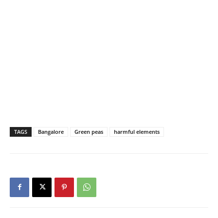
TAGS
Bangalore
Green peas
harmful elements