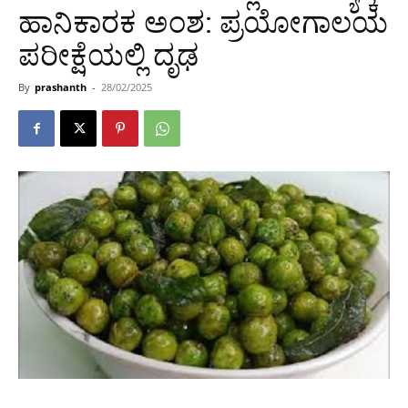
ಹಾನಿಕಾರಕ ಅಂಶ: ಪ್ರಯೋಗಾಲಯ
ಪರೀಕ್ಷೆಯಲ್ಲಿ ದೃಢ
By
prashanth
-
28/02/2025