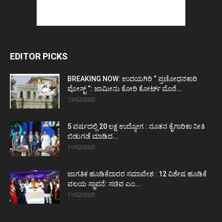
EDITOR PICKS
BREAKING NOW: ಉದಯಗಿರಿ “ ಪ್ರಚೋಧನಕಾರಿ
ಪೋಸ್ಟ್‌ “: ಜಾಮೀನು ಕೋರಿ ಕೋರ್ಟ್‌ ಮೊರೆ...
13/02/2025
5 ವರ್ಷದಲ್ಲಿ 20 ಲಕ್ಷ ಉದ್ಯೋಗ : ನೂತನ ಕೈಗಾರಿಕಾ ನೀತಿ
ಬಿಡುಗಡೆ ಮಾಡಿದ...
11/02/2025
ಜಾಗತಿಕ ಹೂಡಿಕೆದಾರರ ಸಮಾವೇಶ : 12 ವಿಶೇಷ ಹೂಡಿಕೆ
ವಲಯ ಸ್ಥಾಪನೆ: ಸಚಿವ ಎಂ...
11/02/2025