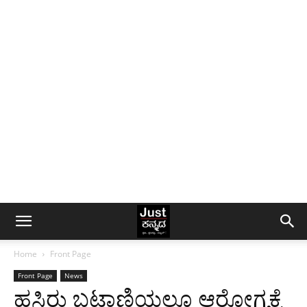
Home
Front Page
Front Page
News
ಹಸಿರು ಬಟಾಣಿಯಲ್ಲೂ ಆರೋಗ್ಯಕ್ಕೆ