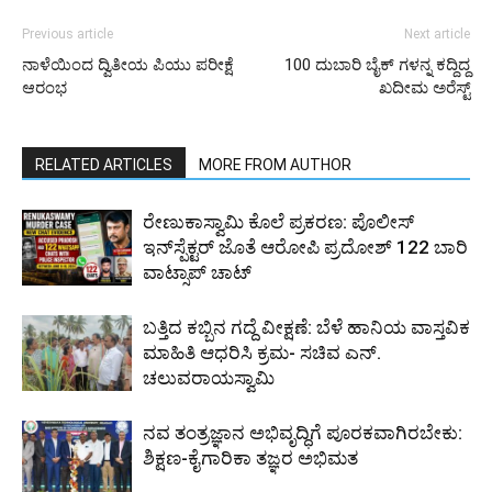
Previous article
Next article
ನಾಳೆಯಿಂದ ದ್ವಿತೀಯ ಪಿಯು ಪರೀಕ್ಷೆ
100 ದುಬಾರಿ ಬೈಕ್ ಗಳನ್ನ ಕದ್ದಿದ್ದ
ಆರಂಭ
ಖದೀಮ ಅರೆಸ್ಟ್
RELATED ARTICLES
MORE FROM AUTHOR
ರೇಣುಕಾಸ್ವಾಮಿ ಕೊಲೆ ಪ್ರಕರಣ: ಪೊಲೀಸ್
ಇನ್‌ಸ್ಪೆಕ್ಟರ್‌ ಜೊತೆ ಆರೋಪಿ ಪ್ರದೋಶ್‌ 122 ಬಾರಿ
ವಾಟ್ಸಾಪ್ ಚಾಟ್
ಬತ್ತಿದ ಕಬ್ಬಿನ ಗದ್ದೆ ವೀಕ್ಷಣೆ: ಬೆಳೆ ಹಾನಿಯ ವಾಸ್ತವಿಕ
ಮಾಹಿತಿ ಆಧರಿಸಿ ಕ್ರಮ- ಸಚಿವ ಎನ್.
ಚಲುವರಾಯಸ್ವಾಮಿ
ನವ ತಂತ್ರಜ್ಞಾನ ಅಭಿವೃದ್ಧಿಗೆ ಪೂರಕವಾಗಿರಬೇಕು:
ಶಿಕ್ಷಣ-ಕೈಗಾರಿಕಾ ತಜ್ಞರ ಅಭಿಮತ