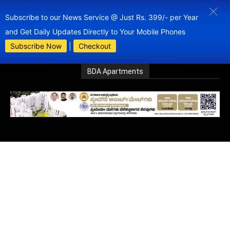
Subscribe to our News Service @ Just Rs. 399/- per Year
and Get Daily Updates Directly to Your Mobile Phones
Subscribe Now
|
Checkout
BDA Apartments