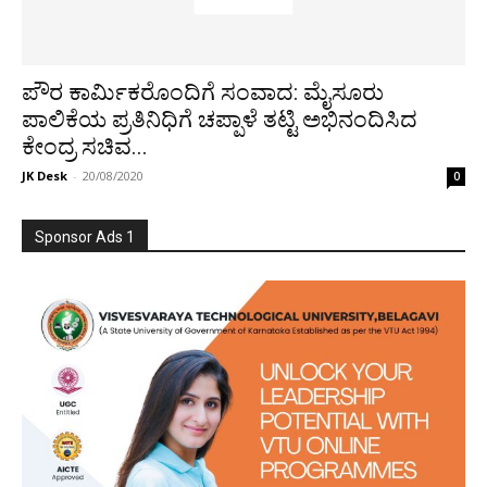
ಪೌರ ಕಾರ್ಮಿಕರೊಂದಿಗೆ ಸಂವಾದ: ಮೈಸೂರು
ಪಾಲಿಕೆಯ ಪ್ರತಿನಿಧಿಗೆ ಚಪ್ಪಾಳೆ ತಟ್ಟಿ ಅಭಿನಂದಿಸಿದ
ಕೇಂದ್ರ ಸಚಿವ...
JK Desk
-
20/08/2020
0
Sponsor Ads 1