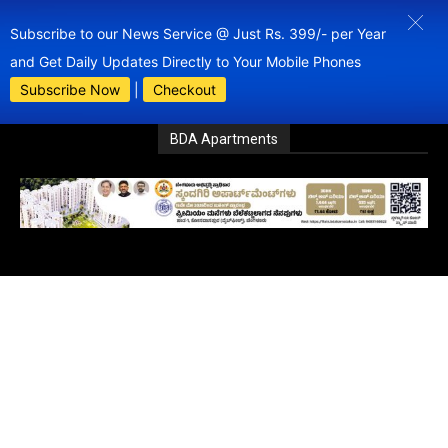
Subscribe to our News Service @ Just Rs. 399/- per Year
and Get Daily Updates Directly to Your Mobile Phones
Subscribe Now
|
Checkout
BDA Apartments