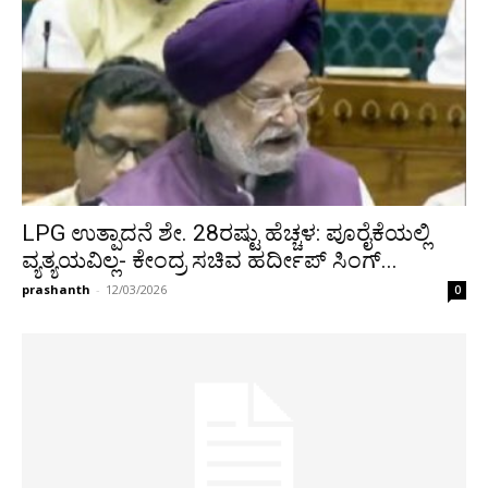
LPG ಉತ್ಪಾದನೆ ಶೇ. 28ರಷ್ಟು ಹೆಚ್ಚಳ: ಪೂರೈಕೆಯಲ್ಲಿ
ವ್ಯತ್ಯಯವಿಲ್ಲ- ಕೇಂದ್ರ ಸಚಿವ ಹರ್ದೀಪ್ ಸಿಂಗ್...
prashanth
-
12/03/2026
0