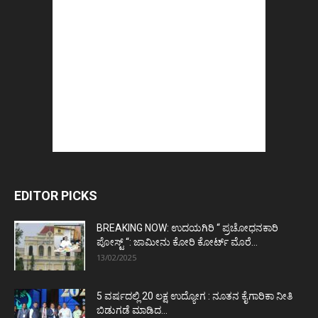
EDITOR PICKS
BREAKING NOW: ಉದಯಗಿರಿ “ ಪ್ರಚೋಧನಕಾರಿ
ಪೋಸ್ಟ್‌ “: ಜಾಮೀನು ಕೋರಿ ಕೋರ್ಟ್‌ ಮೊರೆ...
13/02/2025
5 ವರ್ಷದಲ್ಲಿ 20 ಲಕ್ಷ ಉದ್ಯೋಗ : ನೂತನ ಕೈಗಾರಿಕಾ ನೀತಿ
ಬಿಡುಗಡೆ ಮಾಡಿದ...