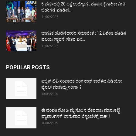
5 ವರ್ಷದಲ್ಲಿ 20 ಲಕ್ಷ ಉದ್ಯೋಗ : ನೂತನ ಕೈಗಾರಿಕಾ ನೀತಿ
ಬಿಡುಗಡೆ ಮಾಡಿದ...
11/02/2025
ಜಾಗತಿಕ ಹೂಡಿಕೆದಾರರ ಸಮಾವೇಶ : 12 ವಿಶೇಷ ಹೂಡಿಕೆ
ವಲಯ ಸ್ಥಾಪನೆ: ಸಚಿವ ಎಂ...
11/02/2025
POPULAR POSTS
ಪಬ್ಲಿಕ್ ಟಿವಿ ಸಂಪಾದಕ ರಂಗನಾಥ್ ಕಾಲೆಳೆದ ವಿಡಿಯೋ
ವೈರಲ್ ಮಾಡಿದ್ದು ಸರಿನಾ..?
30/03/2020
ಈ ದಂಪತಿ ನೋಡಿ ಮೈಸೂರಿನ ದೇವರಾಜ ಮಾರುಕಟ್ಟೆ
ವ್ಯಾಪಾರಿಗಳಿಗೆ ಭಾನುವಾರ ಬೆಳ್ಳಂಬೆಳಗ್ಗೆ ಶಾಕ್..!
16/06/2019