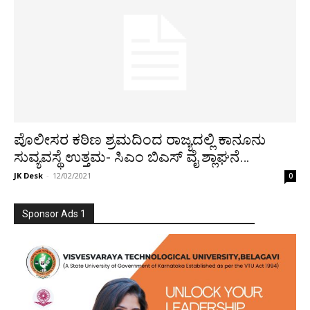
ಪೊಲೀಸರ ಕಠಿಣ ಶ್ರಮದಿಂದ ರಾಜ್ಯದಲ್ಲಿ ಕಾನೂನು
ಸುವ್ಯವಸ್ಥೆ ಉತ್ತಮ- ಸಿಎಂ ಬಿಎಸ್ ವೈ ಶ್ಲಾಘನೆ…
JK Desk
-
12/02/2021
0
Sponsor Ads 1