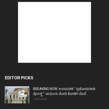
EDITOR PICKS
BREAKING NOW: ಉದಯಗಿರಿ “ ಪ್ರಚೋಧನಕಾರಿ
ಪೋಸ್ಟ್‌ “: ಜಾಮೀನು ಕೋರಿ ಕೋರ್ಟ್‌ ಮೊರೆ...
13/02/2025