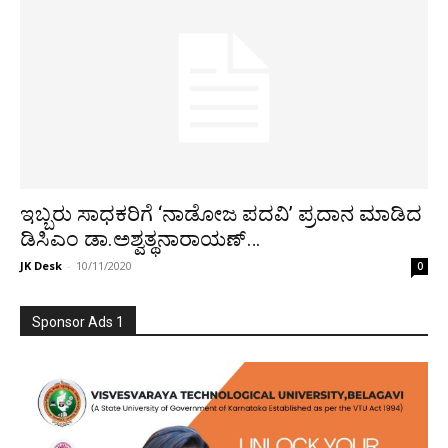
ಇಬ್ಬರು ಸಾಧಕರಿಗೆ ‘ನಾಡೋಜ ಪದವಿ’ ಪ್ರದಾನ ಮಾಡಿದ
ಡಿಸಿಎಂ ಡಾ.ಅಶ್ವತ್ಥನಾರಾಯಣ್…
JK Desk
-
10/11/2020
0
Sponsor Ads 1