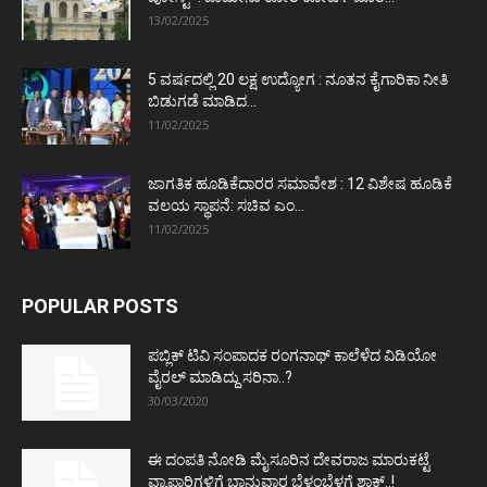
13/02/2025
5 ವರ್ಷದಲ್ಲಿ 20 ಲಕ್ಷ ಉದ್ಯೋಗ : ನೂತನ ಕೈಗಾರಿಕಾ ನೀತಿ
ಬಿಡುಗಡೆ ಮಾಡಿದ...
11/02/2025
ಜಾಗತಿಕ ಹೂಡಿಕೆದಾರರ ಸಮಾವೇಶ : 12 ವಿಶೇಷ ಹೂಡಿಕೆ
ವಲಯ ಸ್ಥಾಪನೆ: ಸಚಿವ ಎಂ...
11/02/2025
POPULAR POSTS
ಪಬ್ಲಿಕ್ ಟಿವಿ ಸಂಪಾದಕ ರಂಗನಾಥ್ ಕಾಲೆಳೆದ ವಿಡಿಯೋ
ವೈರಲ್ ಮಾಡಿದ್ದು ಸರಿನಾ..?
30/03/2020
ಈ ದಂಪತಿ ನೋಡಿ ಮೈಸೂರಿನ ದೇವರಾಜ ಮಾರುಕಟ್ಟೆ
ವ್ಯಾಪಾರಿಗಳಿಗೆ ಭಾನುವಾರ ಬೆಳ್ಳಂಬೆಳಗ್ಗೆ ಶಾಕ್..!