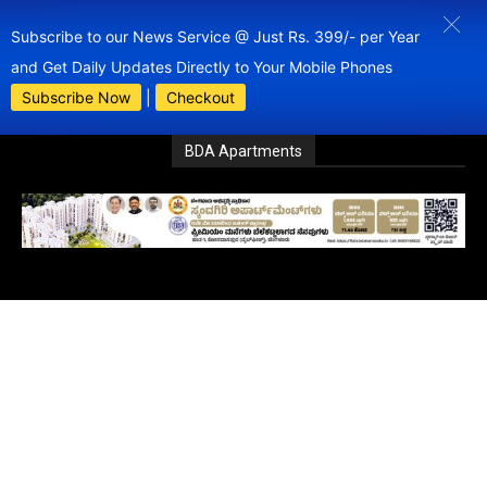
Subscribe to our News Service @ Just Rs. 399/- per Year
and Get Daily Updates Directly to Your Mobile Phones
Subscribe Now
|
Checkout
BDA Apartments