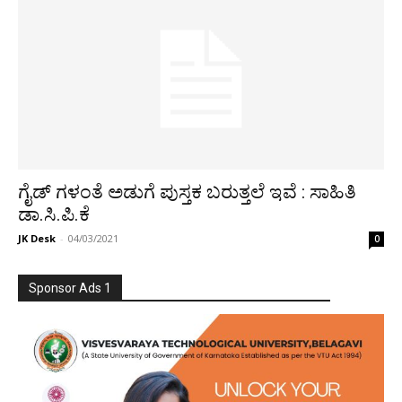
ಗೈಡ್ ಗಳಂತೆ ಅಡುಗೆ ಪುಸ್ತಕ ಬರುತ್ತಲೆ ಇವೆ : ಸಾಹಿತಿ
ಡಾ.ಸಿ.ಪಿ.ಕೆ
JK Desk
-
04/03/2021
0
Sponsor Ads 1