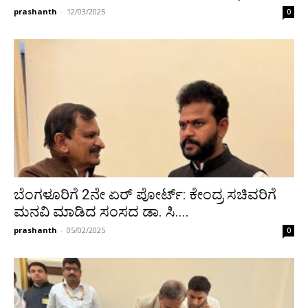
prashanth
-
12/03/2025
0
ಬೆಂಗಳೂರಿಗೆ 2ನೇ ಏರ್ ಪೋರ್ಟ್: ಕೇಂದ್ರ ಸಚಿವರಿಗೆ
ಮನವಿ ಮಾಡಿದ ಸಂಸದ ಡಾ. ಸಿ....
prashanth
-
05/02/2025
0