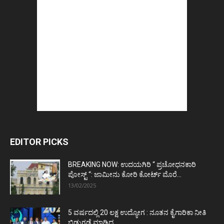
EDITOR PICKS
BREAKING NOW: ಉದಯಗಿರಿ “ ಪ್ರಚೋಧನಕಾರಿ
ಪೋಸ್ಟ್‌ “: ಜಾಮೀನು ಕೋರಿ ಕೋರ್ಟ್‌ ಮೊರೆ...
13/02/2025
5 ವರ್ಷದಲ್ಲಿ 20 ಲಕ್ಷ ಉದ್ಯೋಗ : ನೂತನ ಕೈಗಾರಿಕಾ ನೀತಿ
ಬಿಡುಗಡೆ ಮಾಡಿದ...