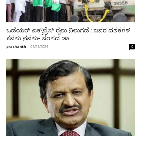
ಒಡೆಯರ್ ಎಕ್ಸ್‌ಪ್ರೆಸ್‌ ರೈಲು ನಿಲುಗಡೆ : ಜನರ ದಶಕಗಳ
ಕನಸು ನನಸು- ಸಂಸದ ಡಾ...
prashanth
-
05/05/2026
0