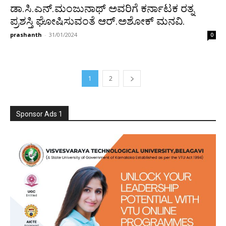
ಡಾ.ಸಿ.ಎನ್.ಮಂಜುನಾಥ್ ಅವರಿಗೆ ಕರ್ನಾಟಕ ರತ್ನ
ಪ್ರಶಸ್ತಿ ಘೋಷಿಸುವಂತೆ ಆರ್.ಅಶೋಕ್ ಮನವಿ.
prashanth
-
31/01/2024
0
1
2
Sponsor Ads 1