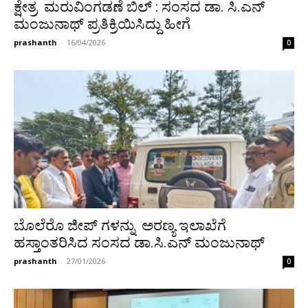
ಕ್ಷೇತ್ರ ಮರುವಿಂಗಡಣೆ ಬಿಲ್ : ಸಂಸದ ಡಾ. ಸಿ.ಎನ್
ಮಂಜುನಾಥ್ ಪ್ರತಿಕ್ರಿಯಿಸಿದ್ದು ಹೀಗೆ
prashanth
-
16/04/2026
0
ಬೊಲೆರೊ ಜೀಪ್ ಗಳನ್ನು ಅರಣ್ಯ ಇಲಾಖೆಗೆ
ಹಸ್ತಾಂತರಿಸಿದ ಸಂಸದ ಡಾ.ಸಿ.ಎನ್ ಮಂಜುನಾಥ್
prashanth
-
27/01/2026
0