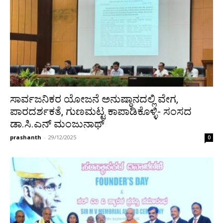
ಸಾರ್ವಜನಿಕರ ಯೋಜನೆ ಅನುಷ್ಠಾನದಲ್ಲಿ ವೇಗ,
ಪಾರದರ್ಶಕತೆ, ಗುಣಮಟ್ಟ ಕಾಪಾಡಿಕೊಳ್ಳಿ- ಸಂಸದ
ಡಾ.ಸಿ.ಎನ್ ಮಂಜುನಾಥ್
prashanth
-
29/12/2025
0