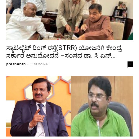
ಸ್ಯಾಟಲೈಟ್ ರಿಂಗ್ ರಸ್ತೆ(STRR) ಯೋಜನೆಗೆ ಕೇಂದ್ರ
ಸರ್ಕಾರ ಅನುಮೋದನೆ –ಸಂಸದ ಡಾ. ಸಿ ಎನ್...
prashanth
-
11/09/2024
0