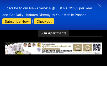
Subscribe to our News Service @ Just Rs. 399/- per Year
and Get Daily Updates Directly to Your Mobile Phones
Subscribe Now
|
Checkout
BDA Apartments