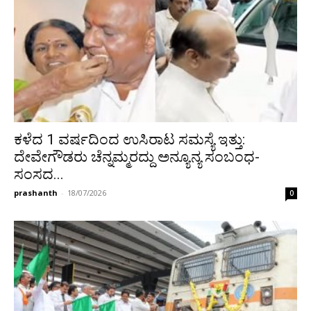
ಕಳೆದ 1 ವರ್ಷದಿಂದ ಉಸಿರಾಟ ಸಮಸ್ಯೆ ಇತ್ತು:
ದೇವೇಗೌಡರು ಚೆನ್ನಮ್ಮರದ್ದು ಅನ್ಯೂನ್ಯ ಸಂಬಂಧ-
ಸಂಸದ...
prashanth
-
18/07/2026
0