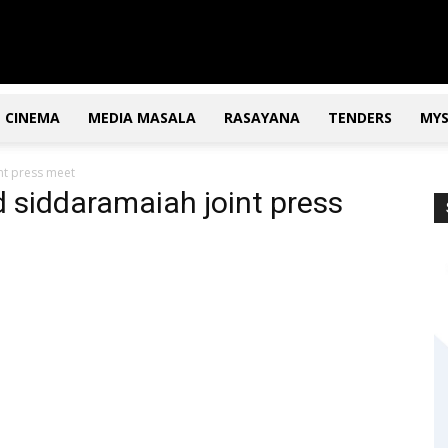
CINEMA
MEDIA MASALA
RASAYANA
TENDERS
MY
nt press meet
 siddaramaiah joint press