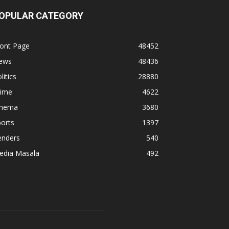
OPULAR CATEGORY
ront Page
48452
ews
48436
litics
28880
rime
4622
inema
3680
orts
1397
enders
540
edia Masala
492