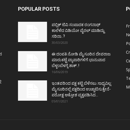
POPULAR POSTS
P
ಪಬ್ಲಿಕ್ ಟಿವಿ ಸಂಪಾದಕ ರಂಗನಾಥ್
F
ಕಾಲೆಳೆದ ವಿಡಿಯೋ ವೈರಲ್ ಮಾಡಿದ್ದು
N
ಸರಿನಾ..?
30/03/2020
Po
C
ತನ
ಈ ದಂಪತಿ ನೋಡಿ ಮೈಸೂರಿನ ದೇವರಾಜ
ಮಾರುಕಟ್ಟೆ ವ್ಯಾಪಾರಿಗಳಿಗೆ ಭಾನುವಾರ
C
ಬೆಳ್ಳಂಬೆಳಗ್ಗೆ ಶಾಕ್..!
Sp
16/06/2019
T
2
ಇಂತವರಿಂದ ಪಕ್ಷ ಕಟ್ಟಿ ಬೆಳೆಸಲು ಸಾಧ್ಯವಿಲ್ಲ:
M
ಮೈಸೂರಿನಲ್ಲೆ ಪಕ್ಷದಿಂದ ಉಚ್ಚಾಟಿಸುತ್ತೇನೆ-
ಪರೋಕ್ಷ ಆಕ್ರೋಶ ವ್ಯಕ್ತಪಡಿಸಿದ...
05/01/2021