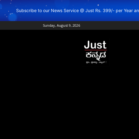
Subscribe to our News Service @ Just Rs. 399/- per Year 
Sunday, August 9, 2026
Just
Kannada
–
Online
Kannada
News
|
Breaking
Kannada
News
|
Karnataka
News
|
Live