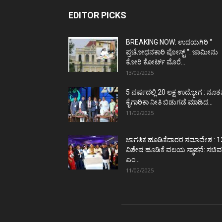
EDITOR PICKS
BREAKING NOW: ಉದಯಗಿರಿ “
ಪ್ರಚೋಧನಕಾರಿ ಪೋಸ್ಟ್‌ “: ಜಾಮೀನು
ಕೋರಿ ಕೋರ್ಟ್‌ ಮೊರೆ...
13/02/2025
5 ವರ್ಷದಲ್ಲಿ 20 ಲಕ್ಷ ಉದ್ಯೋಗ : ನೂ
ಕೈಗಾರಿಕಾ ನೀತಿ ಬಿಡುಗಡೆ ಮಾಡಿದ...
11/02/2025
ಜಾಗತಿಕ ಹೂಡಿಕೆದಾರರ ಸಮಾವೇಶ : 1
ವಿಶೇಷ ಹೂಡಿಕೆ ವಲಯ ಸ್ಥಾಪನೆ: ಸಚಿವ
ಎಂ...
11/02/2025