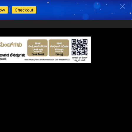
Now
|
Checkout