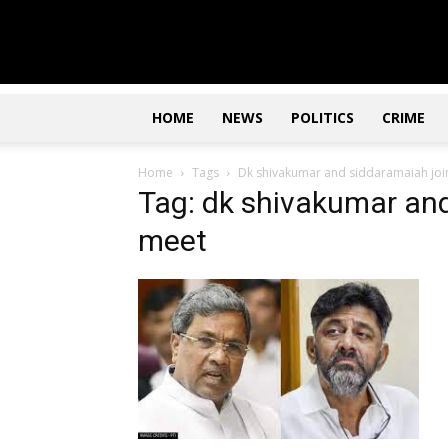
Updates
|
ಕನ್ನಡ
ನ್ಯೂಸ್
|
ಜಸ್ಟ್
HOME
NEWS
POLITICS
CRIME
ಕನ್ನಡ
Home
Tags
Dk shivakumar and siddaramaiah joi
Tag: dk shivakumar and
meet