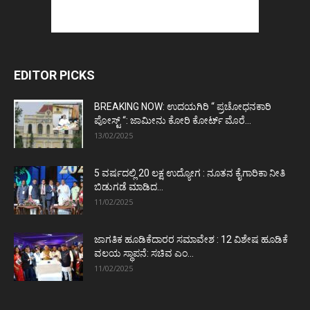
EDITOR PICKS
BREAKING NOW: ಉದಯಗಿರಿ “ ಪ್ರಚೋಧನಕಾರಿ
ಪೋಸ್ಟ್‌ “: ಜಾಮೀನು ಕೋರಿ ಕೋರ್ಟ್‌ ಮೊರೆ...
13/02/2025
5 ವರ್ಷದಲ್ಲಿ 20 ಲಕ್ಷ ಉದ್ಯೋಗ : ನೂತನ ಕೈಗಾರಿಕಾ ನೀತಿ
ಬಿಡುಗಡೆ ಮಾಡಿದ...
11/02/2025
ಜಾಗತಿಕ ಹೂಡಿಕೆದಾರರ ಸಮಾವೇಶ : 12 ವಿಶೇಷ ಹೂಡಿಕೆ
ವಲಯ ಸ್ಥಾಪನೆ: ಸಚಿವ ಎಂ...
11/02/2025