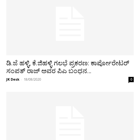
ಡಿ.ಜೆ ಹಳ್ಳಿ, ಕೆ.ಜಿಹಳ್ಳಿ ಗಲಭೆ ಪ್ರಕರಣ: ಕಾರ್ಪೋರೇಟರ್
ಸಂಪತ್ ರಾಜ್ ಅವರ ಪಿಎ ಬಂಧನ…
JK Desk
-
18/08/2020
0