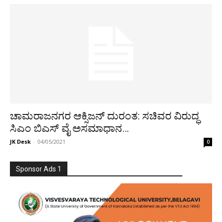
ಚಾಮರಾಜನಗರ ಆಕ್ಸಿಜನ್ ದುರಂತ: ಸಚಿವರ ವಿರುದ್ಧ
ಸಿಎಂ ಬಿಎಸ್ ವೈ ಅಸಮಾಧಾನ…
JK Desk
-
04/05/2021
0
Sponsor Ads 1