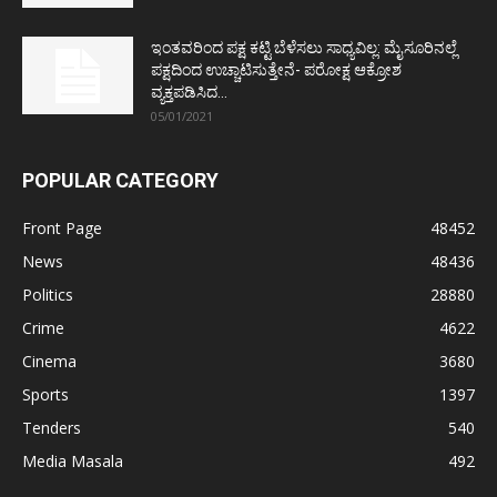
ಇಂತವರಿಂದ ಪಕ್ಷ ಕಟ್ಟಿ ಬೆಳೆಸಲು ಸಾಧ್ಯವಿಲ್ಲ: ಮೈಸೂರಿನಲ್ಲೆ
ಪಕ್ಷದಿಂದ ಉಚ್ಚಾಟಿಸುತ್ತೇನೆ- ಪರೋಕ್ಷ ಆಕ್ರೋಶ
ವ್ಯಕ್ತಪಡಿಸಿದ...
05/01/2021
POPULAR CATEGORY
Front Page
48452
News
48436
Politics
28880
Crime
4622
Cinema
3680
Sports
1397
Tenders
540
Media Masala
492