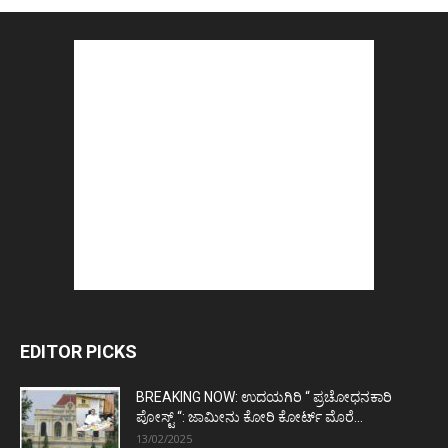
EDITOR PICKS
BREAKING NOW: ಉದಯಗಿರಿ “ ಪ್ರಚೋಧನಕಾರಿ
ಪೋಸ್ಟ್‌ “: ಜಾಮೀನು ಕೋರಿ ಕೋರ್ಟ್‌ ಮೊರೆ...
13/02/2025