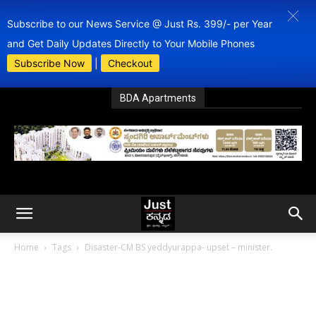
Subscribe to our News Service @ Just Rs. 399/- per Year
and Get Daily Updates Directly to Your Mobile Phones
Subscribe Now
|
Checkout
BDA Apartments
Home
Tags
Disaster-CM BS yeddyurappa- upset – minister.