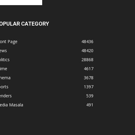
OPULAR CATEGORY
ront Page
48436
ews
48420
litics
28868
rime
4617
inema
3678
orts
1397
enders
539
edia Masala
491