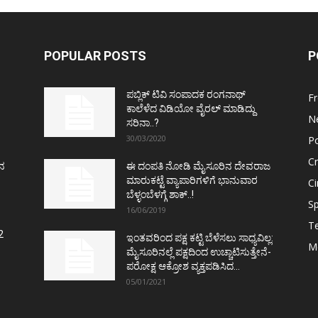
POPULAR POSTS
P
ಪಬ್ಲಿಕ್ ಟಿವಿ ಸಂಪಾದಕ ರಂಗನಾಥ್
F
ಕಾಲೆಳೆದ ವಿಡಿಯೋ ವೈರಲ್ ಮಾಡಿದ್ದು
N
ಸರಿನಾ..?
30/03/2020
Po
C
ತನ
ಈ ದಂಪತಿ ನೋಡಿ ಮೈಸೂರಿನ ದೇವರಾಜ
ಮಾರುಕಟ್ಟೆ ವ್ಯಾಪಾರಿಗಳಿಗೆ ಭಾನುವಾರ
C
ಬೆಳ್ಳಂಬೆಳಗ್ಗೆ ಶಾಕ್..!
Sp
16/06/2019
T
2
ಇಂತವರಿಂದ ಪಕ್ಷ ಕಟ್ಟಿ ಬೆಳೆಸಲು ಸಾಧ್ಯವಿಲ್ಲ:
M
ಮೈಸೂರಿನಲ್ಲೆ ಪಕ್ಷದಿಂದ ಉಚ್ಚಾಟಿಸುತ್ತೇನೆ-
ಪರೋಕ್ಷ ಆಕ್ರೋಶ ವ್ಯಕ್ತಪಡಿಸಿದ...
05/01/2021