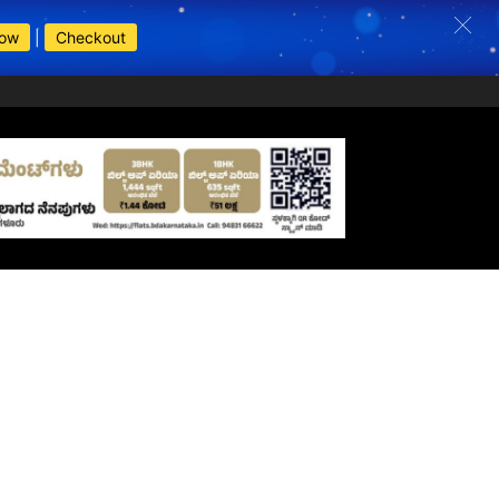
Now
|
Checkout