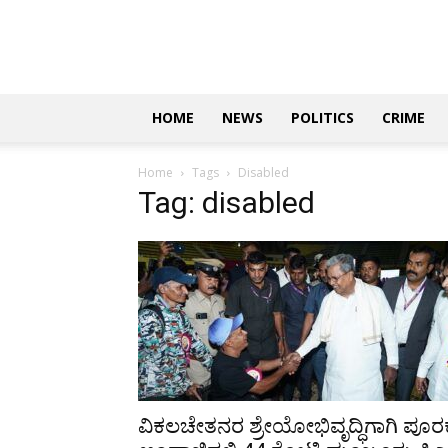
Updates
|
ಕನ್ನಡ
ನ್ಯೂಸ್
|
ಜಸ್ಟ್
HOME
NEWS
POLITICS
CRIME
ಕನ್ನಡ
Home
Tags
Disabled
Tag: disabled
ವಿಕಲಚೇತನರ ಶ್ರೇಯೋಭಿವೃದ್ಧಿಗಾಗಿ ಪೂರ