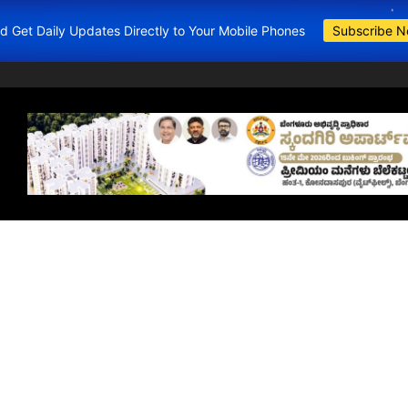
and Get Daily Updates Directly to Your Mobile Phones
Subscribe 
BDA Apartments