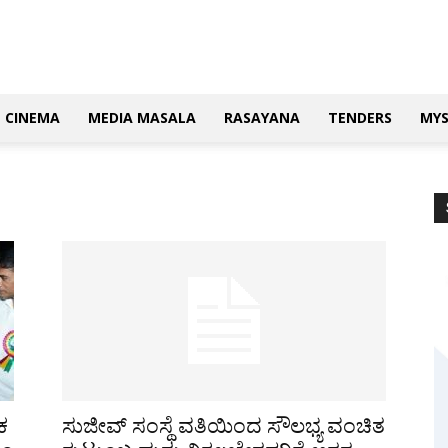
CINEMA
MEDIA MASALA
RASAYANA
TENDERS
MY
ಕ
ಸುಜೀವ್ ಸಂಸ್ಥೆ ವತಿಯಿಂದ ಸೌಲಭ್ಯ ವಂಚಿತ