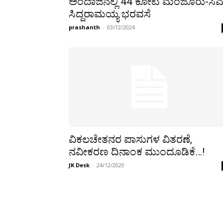
ಅಂದಾಜಿನಲ್ಲಿ 44 ಕೋಟಿ ಮಂಜೂರು-ಸಿ
ಸಿದ್ದರಾಮಯ್ಯ ಭರವಸೆ
prashanth
-
03/12/2024
ವಿಕಲಚೇತನರ ಪಾಸುಗಳ ವಿತರಣೆ,
ನವೀಕರಣ ದಿನಾಂಕ ಮುಂದೂಡಿಕೆ…!
JK Desk
-
24/12/2020