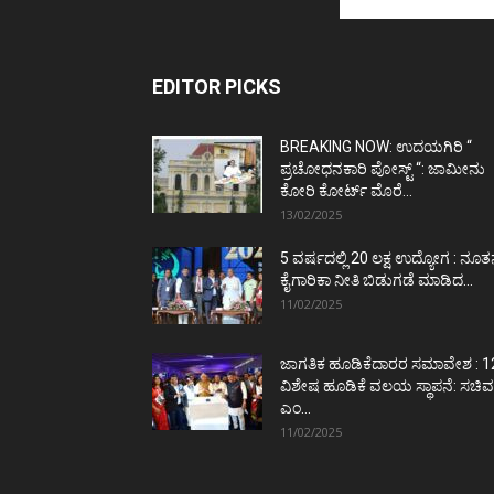
EDITOR PICKS
BREAKING NOW: ಉದಯಗಿರಿ “
ಪ್ರಚೋಧನಕಾರಿ ಪೋಸ್ಟ್‌ “: ಜಾಮೀನು
ಕೋರಿ ಕೋರ್ಟ್‌ ಮೊರೆ...
13/02/2025
5 ವರ್ಷದಲ್ಲಿ 20 ಲಕ್ಷ ಉದ್ಯೋಗ : ನೂ
ಕೈಗಾರಿಕಾ ನೀತಿ ಬಿಡುಗಡೆ ಮಾಡಿದ...
11/02/2025
ಜಾಗತಿಕ ಹೂಡಿಕೆದಾರರ ಸಮಾವೇಶ : 1
ವಿಶೇಷ ಹೂಡಿಕೆ ವಲಯ ಸ್ಥಾಪನೆ: ಸಚಿವ
ಎಂ...
11/02/2025