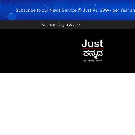
Subscribe to our News Service @ Just Rs. 399/- per Year 
Saturday, August 8, 2026
Just
Kannada
–
Online
Kannada
News
|
Breaking
Kannada
News
|
Karnataka
News
|
Live