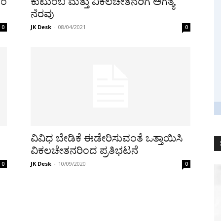
ಎಂ
ಕುಟುಂಬ ಮತ್ತು ವಿಕಲಚೇತನರಿಗೆ ಅಗತ್ಯ
ನೆರವು
JK Desk
-
08/04/2021
0
0
ವಿವಿಧ ಬೇಡಿಕೆ ಈಡೇರಿಸುವಂತೆ ಒತ್ತಾಯಿಸಿ
ವಿಕಲಚೇತನರಿಂದ ಪ್ರತಿಭಟನೆ
JK Desk
-
10/09/2020
0
0