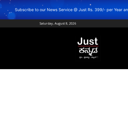
Subscribe to our News Service @ Just Rs. 399/- per Year 
Saturday, August 8, 2026
Just
Kannada
–
Online
Kannada
News
|
Breaking
Kannada
News
|
Karnataka
News
|
Live