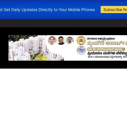
and Get Daily Updates Directly to Your Mobile Phones
Subscribe 
BDA Apartments