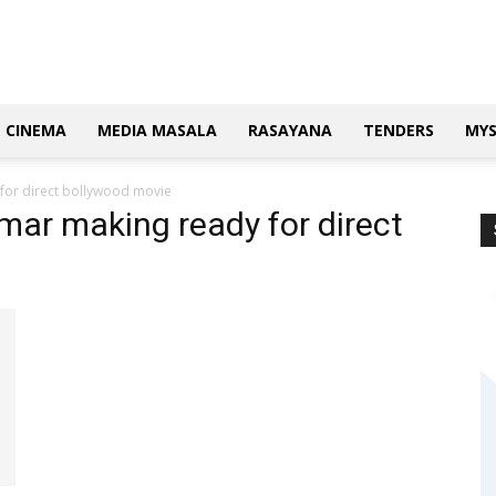
CINEMA
MEDIA MASALA
RASAYANA
TENDERS
MY
for direct bollywood movie
mar making ready for direct