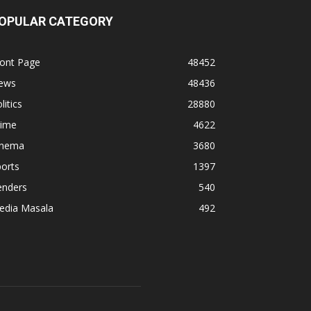
OPULAR CATEGORY
ront Page
48452
ews
48436
litics
28880
rime
4622
inema
3680
orts
1397
enders
540
edia Masala
492