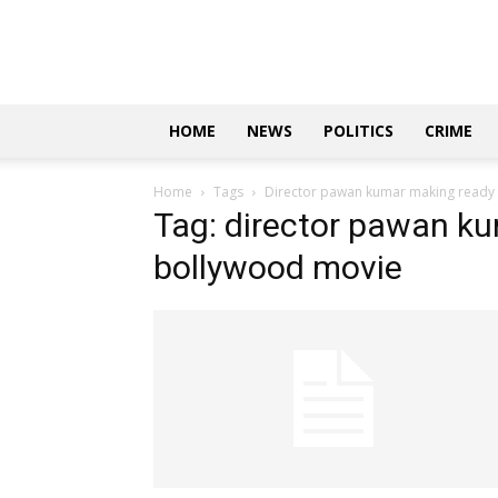
Updates
|
ಕನ್ನಡ
ನ್ಯೂಸ್
|
ಜಸ್ಟ್
HOME
NEWS
POLITICS
CRIME
ಕನ್ನಡ
Home
Tags
Director pawan kumar making ready 
Tag: director pawan ku
bollywood movie