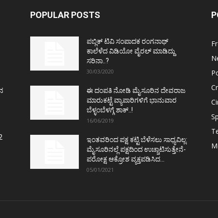
POPULAR POSTS
P
ಪಬ್ಲಿಕ್ ಟಿವಿ ಸಂಪಾದಕ ರಂಗನಾಥ್
F
ಕಾಲೆಳೆದ ವಿಡಿಯೋ ವೈರಲ್ ಮಾಡಿದ್ದು
N
ಸರಿನಾ..?
30/03/2020
Po
C
ತನ
ಈ ದಂಪತಿ ನೋಡಿ ಮೈಸೂರಿನ ದೇವರಾಜ
ಮಾರುಕಟ್ಟೆ ವ್ಯಾಪಾರಿಗಳಿಗೆ ಭಾನುವಾರ
C
ಬೆಳ್ಳಂಬೆಳಗ್ಗೆ ಶಾಕ್..!
Sp
16/06/2019
T
2
ಇಂತವರಿಂದ ಪಕ್ಷ ಕಟ್ಟಿ ಬೆಳೆಸಲು ಸಾಧ್ಯವಿಲ್ಲ:
M
ಮೈಸೂರಿನಲ್ಲೆ ಪಕ್ಷದಿಂದ ಉಚ್ಚಾಟಿಸುತ್ತೇನೆ-
ಪರೋಕ್ಷ ಆಕ್ರೋಶ ವ್ಯಕ್ತಪಡಿಸಿದ...
05/01/2021