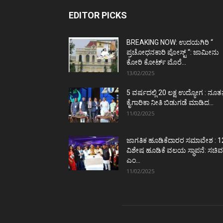
EDITOR PICKS
BREAKING NOW: ಉದಯಗಿರಿ “
ಪ್ರಚೋಧನಕಾರಿ ಪೋಸ್ಟ್‌ “: ಜಾಮೀನು
ಕೋರಿ ಕೋರ್ಟ್‌ ಮೊರೆ...
13/02/2025
5 ವರ್ಷದಲ್ಲಿ 20 ಲಕ್ಷ ಉದ್ಯೋಗ : ನೂ
ಕೈಗಾರಿಕಾ ನೀತಿ ಬಿಡುಗಡೆ ಮಾಡಿದ...
11/02/2025
ಜಾಗತಿಕ ಹೂಡಿಕೆದಾರರ ಸಮಾವೇಶ : 1
ವಿಶೇಷ ಹೂಡಿಕೆ ವಲಯ ಸ್ಥಾಪನೆ: ಸಚಿವ
ಎಂ...
11/02/2025