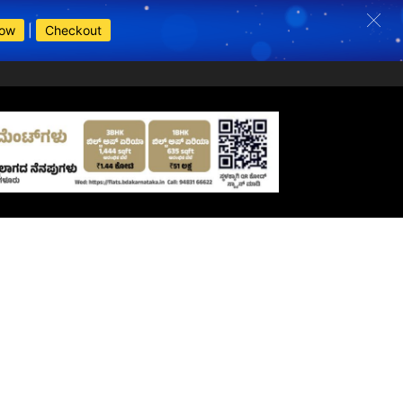
Now
|
Checkout