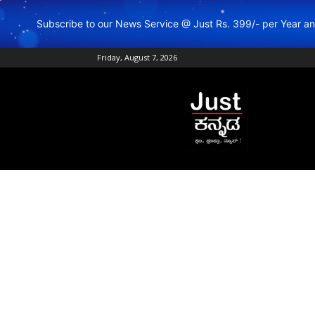
Subscribe to our News Service @ Just Rs. 399/- per Year 
Friday, August 7, 2026
Just
Kannada
–
Online
Kannada
News
|
Breaking
Kannada
News
|
Karnataka
News
|
Live