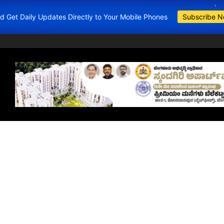
and Get Daily Updates Directly to Your Mobile Phones
Subscribe 
BDA Apartments