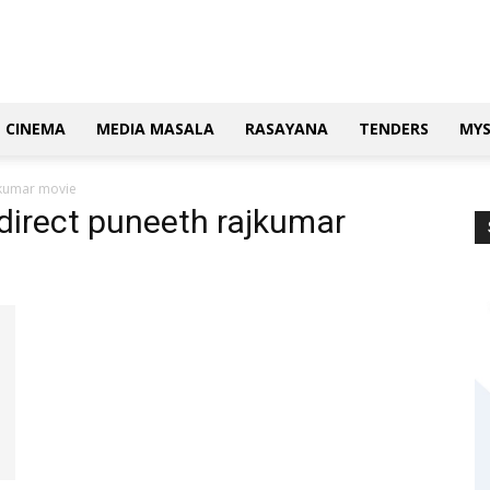
CINEMA
MEDIA MASALA
RASAYANA
TENDERS
MY
jkumar movie
direct puneeth rajkumar