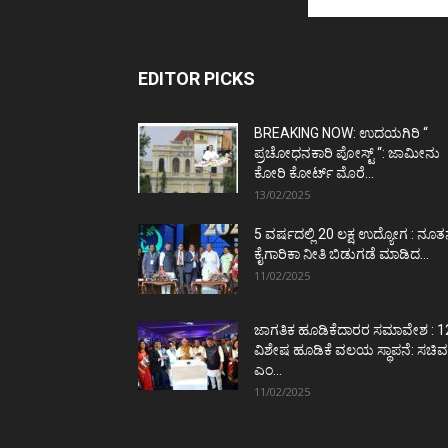
EDITOR PICKS
BREAKING NOW: ಉದಯಗಿರಿ “
ಪ್ರಚೋಧನಕಾರಿ ಪೋಸ್ಟ್‌ “: ಜಾಮೀನು
ಕೋರಿ ಕೋರ್ಟ್‌ ಮೊರೆ...
13/02/2025
5 ವರ್ಷದಲ್ಲಿ 20 ಲಕ್ಷ ಉದ್ಯೋಗ : ನೂ
ಕೈಗಾರಿಕಾ ನೀತಿ ಬಿಡುಗಡೆ ಮಾಡಿದ...
11/02/2025
ಜಾಗತಿಕ ಹೂಡಿಕೆದಾರರ ಸಮಾವೇಶ : 1
ವಿಶೇಷ ಹೂಡಿಕೆ ವಲಯ ಸ್ಥಾಪನೆ: ಸಚಿವ
ಎಂ...
11/02/2025