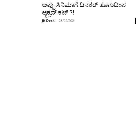
ಅಪ್ಪು ಸಿನಿಮಾಗೆ ದಿನಕರ್ ತೂಗುದೀಪ
ಆ್ಯಕ್ಸನ್ ಕಟ್ ?!
JK Desk
-
23/02/2021