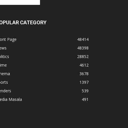
OPULAR CATEGORY
ront Page
48414
ews
48398
litics
28852
rime
4612
inema
3678
orts
1397
enders
539
edia Masala
491