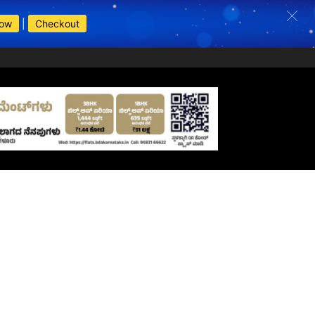
Now
|
Checkout