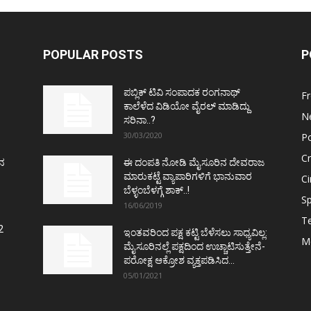
POPULAR POSTS
P
ಪಬ್ಲಿಕ್ ಟಿವಿ ಸಂಪಾದಕ ರಂಗನಾಥ್
F
ಕಾಲೆಳೆದ ವಿಡಿಯೋ ವೈರಲ್ ಮಾಡಿದ್ದು
N
ಸರಿನಾ..?
30/03/2020
Po
C
ತನ
ಈ ದಂಪತಿ ನೋಡಿ ಮೈಸೂರಿನ ದೇವರಾಜ
ಮಾರುಕಟ್ಟೆ ವ್ಯಾಪಾರಿಗಳಿಗೆ ಭಾನುವಾರ
C
ಬೆಳ್ಳಂಬೆಳಗ್ಗೆ ಶಾಕ್..!
Sp
16/06/2019
T
2
ಇಂತವರಿಂದ ಪಕ್ಷ ಕಟ್ಟಿ ಬೆಳೆಸಲು ಸಾಧ್ಯವಿಲ್ಲ:
M
ಮೈಸೂರಿನಲ್ಲೆ ಪಕ್ಷದಿಂದ ಉಚ್ಚಾಟಿಸುತ್ತೇನೆ-
ಪರೋಕ್ಷ ಆಕ್ರೋಶ ವ್ಯಕ್ತಪಡಿಸಿದ...
05/01/2021