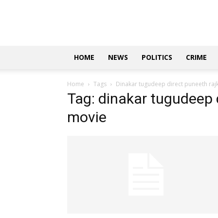
Updates
|
ಕನ್ನಡ
ನ್ಯೂಸ್
|
ಜಸ್ಟ್
HOME
NEWS
POLITICS
CRIME
ಕನ್ನಡ
Home
Tags
Dinakar tugudeep direct puneeth ra
Tag: dinakar tugudeep 
movie