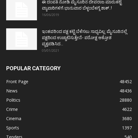
ಈ ದಂಪತಿ ನೋಡಿ ಮೈಸೂರಿನ ದೇವರಾಜ ಮಾರುಕಟ್ಟೆ
ವ್ಯಾಪಾರಿಗಳಿಗೆ ಭಾನುವಾರ ಬೆಳ್ಳಂಬೆಳಗ್ಗೆ ಶಾಕ್..!
16/06/2019
ಇಂತವರಿಂದ ಪಕ್ಷ ಕಟ್ಟಿ ಬೆಳೆಸಲು ಸಾಧ್ಯವಿಲ್ಲ: ಮೈಸೂರಿನಲ್ಲೆ
ಪಕ್ಷದಿಂದ ಉಚ್ಚಾಟಿಸುತ್ತೇನೆ- ಪರೋಕ್ಷ ಆಕ್ರೋಶ
ವ್ಯಕ್ತಪಡಿಸಿದ...
05/01/2021
POPULAR CATEGORY
Front Page
48452
News
48436
Politics
28880
Crime
4622
Cinema
3680
Sports
1397
Tenders
540