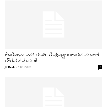
ಕೊರೋನಾ ವಾರಿಯರ್ಸ್ ಗೆ ಪುಷ್ಪಾಲಂಕಾರದ ಮೂಲಕ
ಗೌರವ ಸಮರ್ಪಣೆ…
JK Desk
-
11/06/2020
0