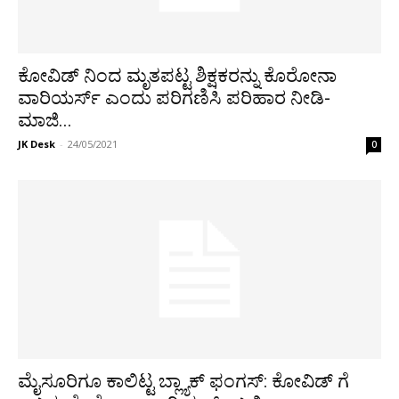
ಕೋವಿಡ್ ನಿಂದ ಮೃತಪಟ್ಟ ಶಿಕ್ಷಕರನ್ನು ಕೊರೋನಾ
ವಾರಿಯರ್ಸ್ ಎಂದು ಪರಿಗಣಿಸಿ ಪರಿಹಾರ ನೀಡಿ-
ಮಾಜಿ...
JK Desk
-
24/05/2021
0
ಮೈಸೂರಿಗೂ ಕಾಲಿಟ್ಟ ಬ್ಲ್ಯಾಕ್ ಫಂಗಸ್: ಕೋವಿಡ್ ಗೆ