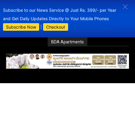
Subscribe to our News Service @ Just Rs. 399/- per Year
and Get Daily Updates Directly to Your Mobile Phones
Subscribe Now
|
Checkout
BDA Apartments