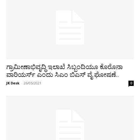
ಗ್ರಾಮೀಣಾಭಿವೃದ್ಧಿ ಇಲಾಖೆ ಸಿಬ್ಬಂದಿಯೂ ಕೊರೊನಾ
ವಾರಿಯರ್ಸ್ ಎಂದು ಸಿಎಂ ಬಿಎಸ್ ವೈ ಘೋಷಣೆ..
JK Desk
-
26/05/2021
0