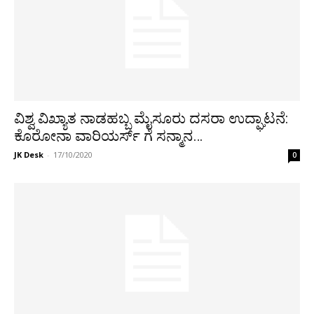
ವಿಶ್ವ ವಿಖ್ಯಾತ ನಾಡಹಬ್ಬ ಮೈಸೂರು ದಸರಾ ಉದ್ಘಾಟನೆ:
ಕೊರೋನಾ ವಾರಿಯರ್ಸ್ ಗೆ ಸನ್ಮಾನ…
JK Desk
-
17/10/2020
0