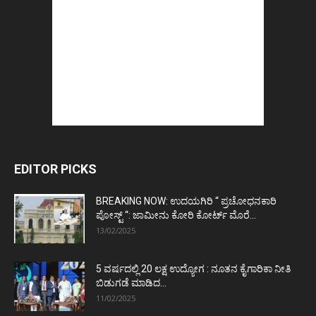
EDITOR PICKS
BREAKING NOW: ಉದಯಗಿರಿ “ ಪ್ರಚೋಧನಕಾರಿ
ಪೋಸ್ಟ್‌ “: ಜಾಮೀನು ಕೋರಿ ಕೋರ್ಟ್‌ ಮೊರೆ...
13/02/2025
5 ವರ್ಷದಲ್ಲಿ 20 ಲಕ್ಷ ಉದ್ಯೋಗ : ನೂತನ ಕೈಗಾರಿಕಾ ನೀತಿ
ಬಿಡುಗಡೆ ಮಾಡಿದ...
11/02/2025