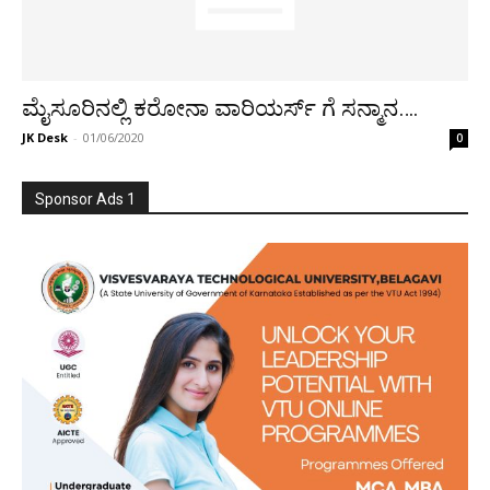
ಮೈಸೂರಿನಲ್ಲಿ ಕರೋನಾ ವಾರಿಯರ್ಸ್ ಗೆ ಸನ್ಮಾನ….
JK Desk
-
01/06/2020
0
Sponsor Ads 1