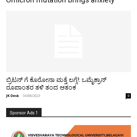
Omicron mutation brings anxiety
ಬ್ರಿಟನ್ ಗೆ ಕೊರೋನಾ ಮತ್ತೆ ಲಗ್ಗೆ!: ಒಮೈಕ್ರಾನ್
ರೂಪಾಂತರ ತಳಿ ತಂದ ಆತಂಕ
JK Desk
-
06/08/2023
0
Sponsor Ads 1