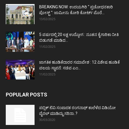
BREAKING NOW: ಉದಯಗಿರಿ “ ಪ್ರಚೋಧನಕಾರಿ
ಪೋಸ್ಟ್‌ “: ಜಾಮೀನು ಕೋರಿ ಕೋರ್ಟ್‌ ಮೊರೆ...
13/02/2025
5 ವರ್ಷದಲ್ಲಿ 20 ಲಕ್ಷ ಉದ್ಯೋಗ : ನೂತನ ಕೈಗಾರಿಕಾ ನೀತಿ
ಬಿಡುಗಡೆ ಮಾಡಿದ...
11/02/2025
ಜಾಗತಿಕ ಹೂಡಿಕೆದಾರರ ಸಮಾವೇಶ : 12 ವಿಶೇಷ ಹೂಡಿಕೆ
ವಲಯ ಸ್ಥಾಪನೆ: ಸಚಿವ ಎಂ...
11/02/2025
POPULAR POSTS
ಪಬ್ಲಿಕ್ ಟಿವಿ ಸಂಪಾದಕ ರಂಗನಾಥ್ ಕಾಲೆಳೆದ ವಿಡಿಯೋ
ವೈರಲ್ ಮಾಡಿದ್ದು ಸರಿನಾ..?
30/03/2020