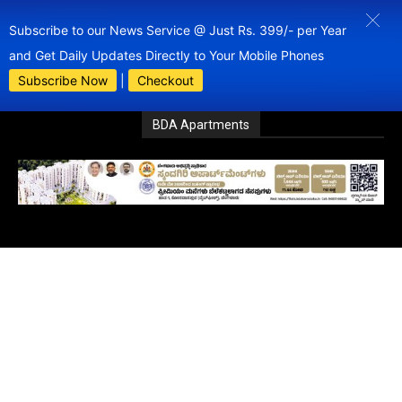
Subscribe to our News Service @ Just Rs. 399/- per Year
and Get Daily Updates Directly to Your Mobile Phones
Subscribe Now
|
Checkout
BDA Apartments