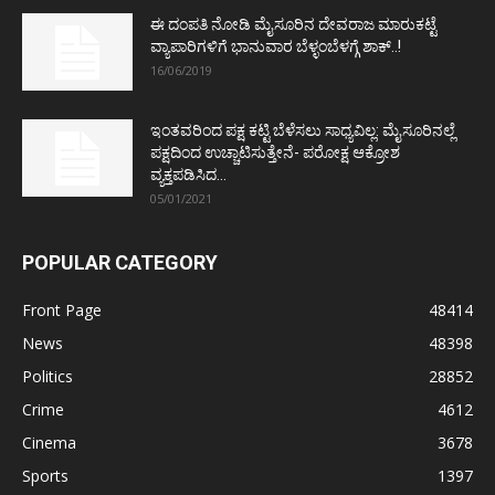
ಈ ದಂಪತಿ ನೋಡಿ ಮೈಸೂರಿನ ದೇವರಾಜ ಮಾರುಕಟ್ಟೆ
ವ್ಯಾಪಾರಿಗಳಿಗೆ ಭಾನುವಾರ ಬೆಳ್ಳಂಬೆಳಗ್ಗೆ ಶಾಕ್..!
16/06/2019
ಇಂತವರಿಂದ ಪಕ್ಷ ಕಟ್ಟಿ ಬೆಳೆಸಲು ಸಾಧ್ಯವಿಲ್ಲ: ಮೈಸೂರಿನಲ್ಲೆ
ಪಕ್ಷದಿಂದ ಉಚ್ಚಾಟಿಸುತ್ತೇನೆ- ಪರೋಕ್ಷ ಆಕ್ರೋಶ
ವ್ಯಕ್ತಪಡಿಸಿದ...
05/01/2021
POPULAR CATEGORY
Front Page
48414
News
48398
Politics
28852
Crime
4612
Cinema
3678
Sports
1397