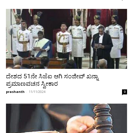
ದೇಶದ 51ನೇ ಸಿಜೆಐ ಆಗಿ ಸಂಜೀವ್ ಖನ್ನಾ
ಪ್ರಮಾಣವಚನ ಸ್ವೀಕಾರ
prashanth
-
11/11/2024
0