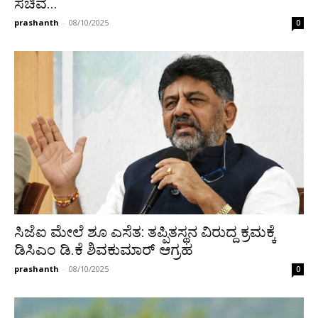
ಸಚಿವ...
prashanth
-
08/10/2025
0
ಸಿಜೆಐ ಮೇಲೆ ಶೂ ಎಸೆತ: ತಪ್ಪಿತಸ್ಥನ ವಿರುದ್ದ ಕ್ರಮಕ್ಕೆ
ಡಿಸಿಎಂ ಡಿ.ಕೆ ಶಿವಕುಮಾರ್ ಆಗ್ರಹ
prashanth
-
08/10/2025
0