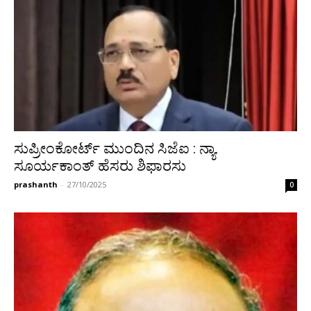
ಸುಪ್ರೀಂಕೋರ್ಟ್ ಮುಂದಿನ ಸಿಜೆಐ : ನ್ಯಾ.
ಸೂರ್ಯಕಾಂತ್ ಹೆಸರು ಶಿಫಾರಸು
prashanth
-
27/10/2025
0