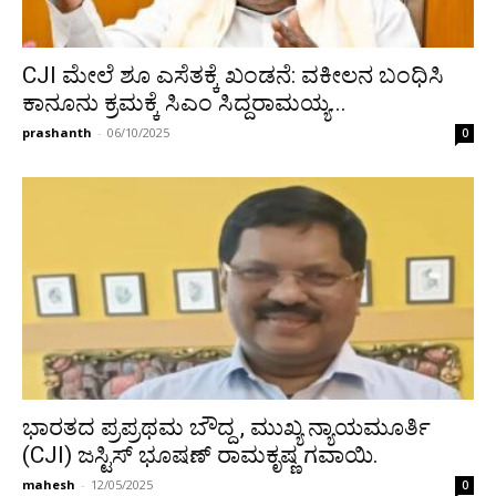
CJI ಮೇಲೆ ಶೂ ಎಸೆತಕ್ಕೆ ಖಂಡನೆ: ವಕೀಲನ ಬಂಧಿಸಿ
ಕಾನೂನು ಕ್ರಮಕ್ಕೆ ಸಿಎಂ ಸಿದ್ದರಾಮಯ್ಯ...
prashanth
-
06/10/2025
0
ಭಾರತದ ಪ್ರಪ್ರಥಮ ಬೌದ್ದ , ಮುಖ್ಯ ನ್ಯಾಯಮೂರ್ತಿ
(CJI) ಜಸ್ಟಿಸ್ ಭೂಷಣ್ ರಾಮಕೃಷ್ಣ ಗವಾಯಿ.
mahesh
-
12/05/2025
0