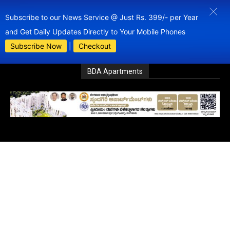
Subscribe to our News Service @ Just Rs. 399/- per Year
and Get Daily Updates Directly to Your Mobile Phones
Subscribe Now
|
Checkout
BDA Apartments