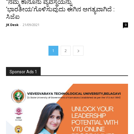
“ನಮ್ಮ ಕಾನೂನು ವ್ಯವಸ್ಥೆಯನ್ನು
‘ಭಾರತೀಯ’ಗೊಳಿಸುವುದು ಈಗಿನ ಅಗತ್ಯವಾಗಿದೆ :
ಸಿಜೆಐ
JK Desk
-
21/09/2021
0
1
2
Sponsor Ads 1