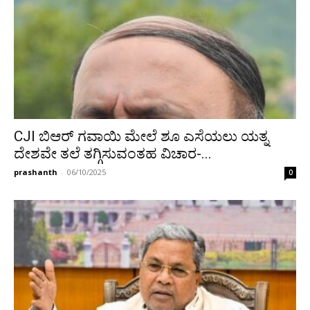
CJI ಬಿಆರ್ ಗವಾಯಿ ಮೇಲೆ ಶೂ ಎಸೆಯಲು ಯತ್ನ
ದೇಶವೇ ತಲೆ ತಗ್ಗಿಸುವಂತಹ ವಿಚಾರ-...
prashanth
-
06/10/2025
0