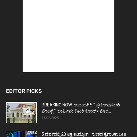
EDITOR PICKS
BREAKING NOW: ಉದಯಗಿರಿ “ ಪ್ರಚೋಧನಕಾರಿ
ಪೋಸ್ಟ್‌ “: ಜಾಮೀನು ಕೋರಿ ಕೋರ್ಟ್‌ ಮೊರೆ...
13/02/2025
5 ವರ್ಷದಲ್ಲಿ 20 ಲಕ್ಷ ಉದ್ಯೋಗ : ನೂತನ ಕೈಗಾರಿಕಾ ನೀತಿ