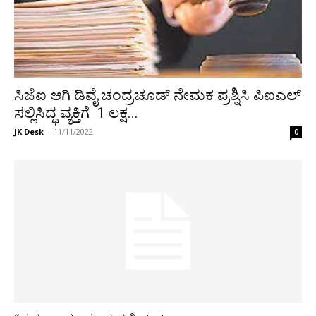
ಸಿಜೆಐ ಆಗಿ ಡಿವೈ ಚಂದ್ರಚೂಡ್ ನೇಮಕ ಪ್ರಶ್ನಿಸಿ ಪಿಐಎಲ್
ಸಲ್ಲಿಸಿದ್ಧ ವ್ಯಕ್ತಿಗೆ 1 ಲಕ್ಷ...
JK Desk
-
11/11/2022
0