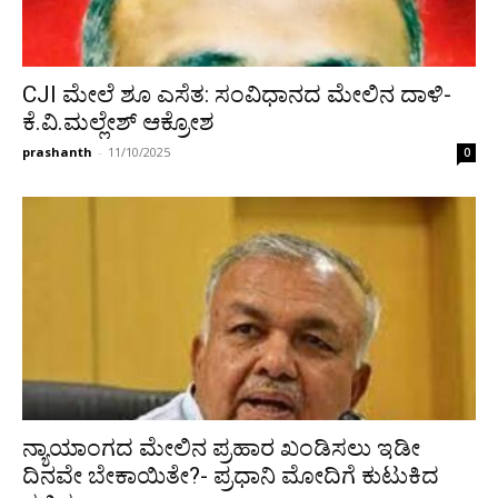
CJI ಮೇಲೆ ಶೂ ಎಸೆತ: ಸಂವಿಧಾನದ ಮೇಲಿನ ದಾಳಿ-
ಕೆ.ವಿ.ಮಲ್ಲೇಶ್ ಆಕ್ರೋಶ
prashanth
-
11/10/2025
0
ನ್ಯಾಯಾಂಗದ ಮೇಲಿನ ಪ್ರಹಾರ ಖಂಡಿಸಲು ಇಡೀ
ದಿನವೇ ಬೇಕಾಯಿತೇ?- ಪ್ರಧಾನಿ ಮೋದಿಗೆ ಕುಟುಕಿದ