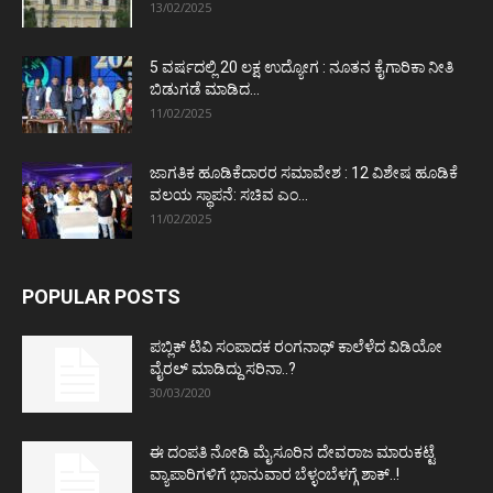
13/02/2025
5 ವರ್ಷದಲ್ಲಿ 20 ಲಕ್ಷ ಉದ್ಯೋಗ : ನೂತನ ಕೈಗಾರಿಕಾ ನೀತಿ
ಬಿಡುಗಡೆ ಮಾಡಿದ...
11/02/2025
ಜಾಗತಿಕ ಹೂಡಿಕೆದಾರರ ಸಮಾವೇಶ : 12 ವಿಶೇಷ ಹೂಡಿಕೆ
ವಲಯ ಸ್ಥಾಪನೆ: ಸಚಿವ ಎಂ...
11/02/2025
POPULAR POSTS
ಪಬ್ಲಿಕ್ ಟಿವಿ ಸಂಪಾದಕ ರಂಗನಾಥ್ ಕಾಲೆಳೆದ ವಿಡಿಯೋ
ವೈರಲ್ ಮಾಡಿದ್ದು ಸರಿನಾ..?
30/03/2020
ಈ ದಂಪತಿ ನೋಡಿ ಮೈಸೂರಿನ ದೇವರಾಜ ಮಾರುಕಟ್ಟೆ
ವ್ಯಾಪಾರಿಗಳಿಗೆ ಭಾನುವಾರ ಬೆಳ್ಳಂಬೆಳಗ್ಗೆ ಶಾಕ್..!