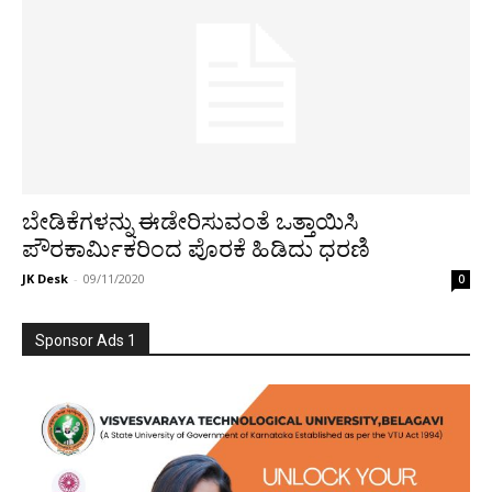
ಬೇಡಿಕೆಗಳನ್ನು ಈಡೇರಿಸುವಂತೆ ಒತ್ತಾಯಿಸಿ
ಪೌರಕಾರ್ಮಿಕರಿಂದ ಪೊರಕೆ ಹಿಡಿದು ಧರಣಿ
JK Desk
-
09/11/2020
0
Sponsor Ads 1