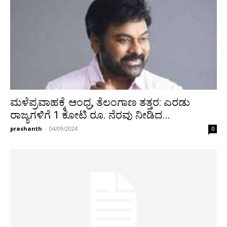
ಮಳೆಪ್ರವಾಹಕ್ಕೆ ಆಂಧ್ರ, ತೆಲಂಗಾಣ ತತ್ತರ: ಎರಡು
ರಾಜ್ಯಗಳಿಗೆ 1 ಕೋಟಿ ರೂ. ನೆರವು ನೀಡಿದ...
prashanth
-
04/09/2024
0