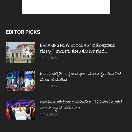
EDITOR PICKS
BREAKING NOW: ಉದಯಗಿರಿ “ ಪ್ರಚೋಧನಕಾರಿ
ಪೋಸ್ಟ್‌ “: ಜಾಮೀನು ಕೋರಿ ಕೋರ್ಟ್‌ ಮೊರೆ...
13/02/2025
5 ವರ್ಷದಲ್ಲಿ 20 ಲಕ್ಷ ಉದ್ಯೋಗ : ನೂತನ ಕೈಗಾರಿಕಾ ನೀತಿ
ಬಿಡುಗಡೆ ಮಾಡಿದ...
11/02/2025
ಜಾಗತಿಕ ಹೂಡಿಕೆದಾರರ ಸಮಾವೇಶ : 12 ವಿಶೇಷ ಹೂಡಿಕೆ
ವಲಯ ಸ್ಥಾಪನೆ: ಸಚಿವ ಎಂ...
11/02/2025