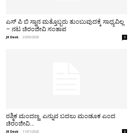
ಎಸ್ ಪಿ ಬಿ ಸ್ಥಾನ ಮತ್ತೊಬ್ಬರು ತುಂಬುವುದಕ್ಕೆ ಸಾಧ್ಯವಿಲ್ಲ
– ನಟ ಚಿರಂಜೀವಿ ಸಂತಾಪ
JK Desk
-
25/09/2020
0
ರಶ್ಮಿಕ ಮಂದಣ್ಣ ಎನ್ನುವ ಬದಲು ಮಂಡೂಕ ಎಂದ
ಚಿರಂಜೀವಿ…
JK Desk
-
11/01/2020
0