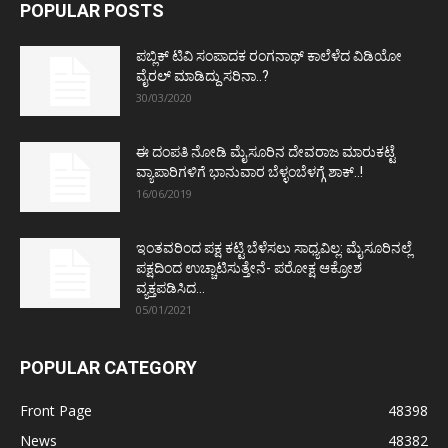
POPULAR POSTS
ಪಬ್ಲಿಕ್ ಟಿವಿ ಸಂಪಾದಕ ರಂಗನಾಥ್ ಕಾಲೆಳೆದ ವಿಡಿಯೋ
ವೈರಲ್ ಮಾಡಿದ್ದು ಸರಿನಾ..?
30/03/2020
ಈ ದಂಪತಿ ನೋಡಿ ಮೈಸೂರಿನ ದೇವರಾಜ ಮಾರುಕಟ್ಟೆ
ವ್ಯಾಪಾರಿಗಳಿಗೆ ಭಾನುವಾರ ಬೆಳ್ಳಂಬೆಳಗ್ಗೆ ಶಾಕ್..!
16/06/2019
ಇಂತವರಿಂದ ಪಕ್ಷ ಕಟ್ಟಿ ಬೆಳೆಸಲು ಸಾಧ್ಯವಿಲ್ಲ: ಮೈಸೂರಿನಲ್ಲೆ
ಪಕ್ಷದಿಂದ ಉಚ್ಚಾಟಿಸುತ್ತೇನೆ- ಪರೋಕ್ಷ ಆಕ್ರೋಶ
ವ್ಯಕ್ತಪಡಿಸಿದ...
05/01/2021
POPULAR CATEGORY
Front Page
48398
News
48382