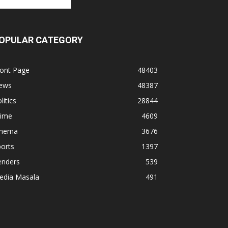
OPULAR CATEGORY
ront Page
48403
ews
48387
litics
28844
rime
4609
inema
3676
orts
1397
enders
539
edia Masala
491