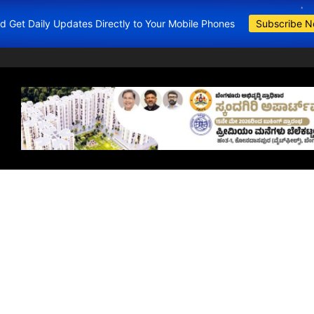
and Get Daily Updates Directly to Your Mobile Phones
Subscribe 
BDA Apartments