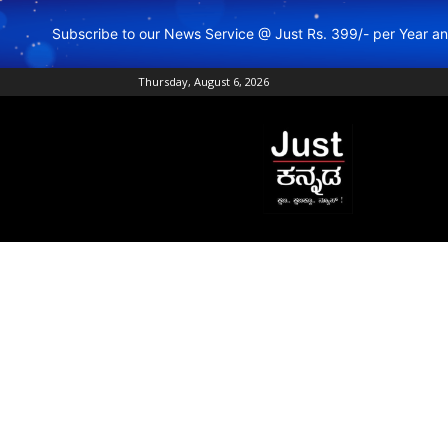
Subscribe to our News Service @ Just Rs. 399/- per Year 
Thursday, August 6, 2026
Just
Kannada
–
Online
Kannada
News
|
Breaking
Kannada
News
|
Karnataka
News
|
Live