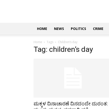
Updates
|
ಕನ್ನಡ
ನ್ಯೂಸ್
|
ಜಸ್ಟ್
HOME
NEWS
POLITICS
CRIME
ಕನ್ನಡ
Home
Tags
Children’s day
Tag: children’s day
ಮಕ್ಕಳ ದಿನಾಚಾರಣೆ ದಿನದಂದೇ ದುರಂತ: