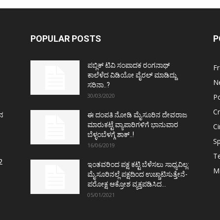
POPULAR POSTS
P
ಪಬ್ಲಿಕ್ ಟಿವಿ ಸಂಪಾದಕ ರಂಗನಾಥ್
F
ಕಾಲೆಳೆದ ವಿಡಿಯೋ ವೈರಲ್ ಮಾಡಿದ್ದು
N
ಸರಿನಾ..?
30/03/2020
Po
C
ತನ
ಈ ದಂಪತಿ ನೋಡಿ ಮೈಸೂರಿನ ದೇವರಾಜ
ಮಾರುಕಟ್ಟೆ ವ್ಯಾಪಾರಿಗಳಿಗೆ ಭಾನುವಾರ
C
ಬೆಳ್ಳಂಬೆಳಗ್ಗೆ ಶಾಕ್..!
Sp
16/06/2019
T
2
ಇಂತವರಿಂದ ಪಕ್ಷ ಕಟ್ಟಿ ಬೆಳೆಸಲು ಸಾಧ್ಯವಿಲ್ಲ:
M
ಮೈಸೂರಿನಲ್ಲೆ ಪಕ್ಷದಿಂದ ಉಚ್ಚಾಟಿಸುತ್ತೇನೆ-
ಪರೋಕ್ಷ ಆಕ್ರೋಶ ವ್ಯಕ್ತಪಡಿಸಿದ...
05/01/2021