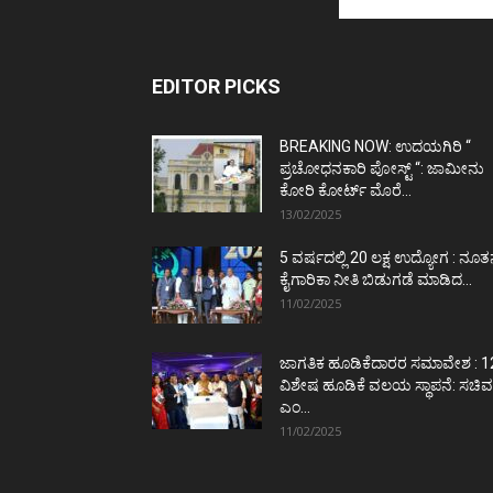
EDITOR PICKS
BREAKING NOW: ಉದಯಗಿರಿ “
ಪ್ರಚೋಧನಕಾರಿ ಪೋಸ್ಟ್‌ “: ಜಾಮೀನು
ಕೋರಿ ಕೋರ್ಟ್‌ ಮೊರೆ...
13/02/2025
5 ವರ್ಷದಲ್ಲಿ 20 ಲಕ್ಷ ಉದ್ಯೋಗ : ನೂ
ಕೈಗಾರಿಕಾ ನೀತಿ ಬಿಡುಗಡೆ ಮಾಡಿದ...
11/02/2025
ಜಾಗತಿಕ ಹೂಡಿಕೆದಾರರ ಸಮಾವೇಶ : 1
ವಿಶೇಷ ಹೂಡಿಕೆ ವಲಯ ಸ್ಥಾಪನೆ: ಸಚಿವ
ಎಂ...
11/02/2025