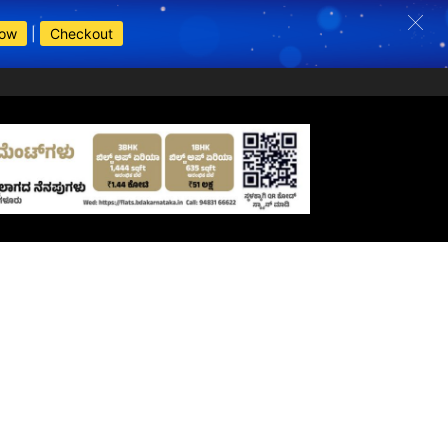
Now
|
Checkout