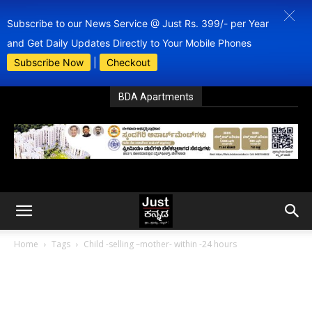
Subscribe to our News Service @ Just Rs. 399/- per Year
and Get Daily Updates Directly to Your Mobile Phones
Subscribe Now
|
Checkout
BDA Apartments
Home
Tags
Child -selling –mother- within -24 hours