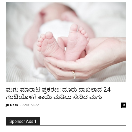
ಮಗು ಮಾರಾಟ ಪ್ರಕರಣ: ದೂರು ದಾಖಲಾದ 24
ಗಂಟೆಯೊಳಗೆ ತಾಯಿ ಮಡಿಲು ಸೇರಿದ ಮಗು
JK Desk
-
22/09/2022
0
Sponsor Ads 1