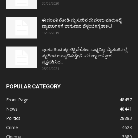
30/03/2020
ಈ ದಂಪತಿ ನೋಡಿ ಮೈಸೂರಿನ ದೇವರಾಜ ಮಾರುಕಟ್ಟೆ
ವ್ಯಾಪಾರಿಗಳಿಗೆ ಭಾನುವಾರ ಬೆಳ್ಳಂಬೆಳಗ್ಗೆ ಶಾಕ್..!
16/06/2019
ಇಂತವರಿಂದ ಪಕ್ಷ ಕಟ್ಟಿ ಬೆಳೆಸಲು ಸಾಧ್ಯವಿಲ್ಲ: ಮೈಸೂರಿನಲ್ಲೆ
ಪಕ್ಷದಿಂದ ಉಚ್ಚಾಟಿಸುತ್ತೇನೆ- ಪರೋಕ್ಷ ಆಕ್ರೋಶ
ವ್ಯಕ್ತಪಡಿಸಿದ...
05/01/2021
POPULAR CATEGORY
Front Page
48457
News
48441
Politics
28883
Crime
4623
Cinema
3680