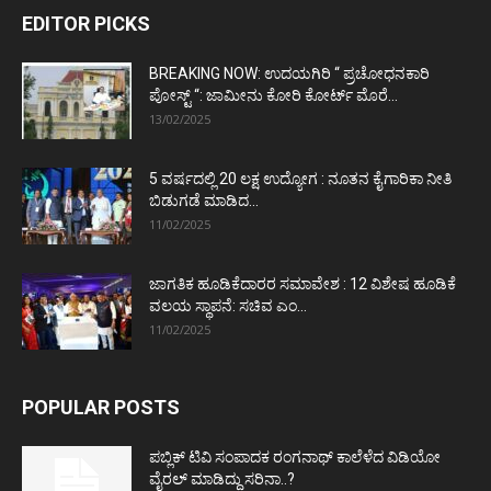
EDITOR PICKS
BREAKING NOW: ಉದಯಗಿರಿ “ ಪ್ರಚೋಧನಕಾರಿ
ಪೋಸ್ಟ್‌ “: ಜಾಮೀನು ಕೋರಿ ಕೋರ್ಟ್‌ ಮೊರೆ...
13/02/2025
5 ವರ್ಷದಲ್ಲಿ 20 ಲಕ್ಷ ಉದ್ಯೋಗ : ನೂತನ ಕೈಗಾರಿಕಾ ನೀತಿ
ಬಿಡುಗಡೆ ಮಾಡಿದ...
11/02/2025
ಜಾಗತಿಕ ಹೂಡಿಕೆದಾರರ ಸಮಾವೇಶ : 12 ವಿಶೇಷ ಹೂಡಿಕೆ
ವಲಯ ಸ್ಥಾಪನೆ: ಸಚಿವ ಎಂ...
11/02/2025
POPULAR POSTS
ಪಬ್ಲಿಕ್ ಟಿವಿ ಸಂಪಾದಕ ರಂಗನಾಥ್ ಕಾಲೆಳೆದ ವಿಡಿಯೋ
ವೈರಲ್ ಮಾಡಿದ್ದು ಸರಿನಾ..?