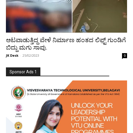
ಆಟವಾಡುತ್ತಿದ್ದ ವೇಳೆ ನಿರ್ಮಾಣ ಹಂತದ ಲಿಫ್ಟ್ ಗುಂಡಿಗೆ
ಬಿದ್ದು ಮಗು ಸಾವು.
JK Desk
-
25/02/2023
0
Sponsor Ads 1