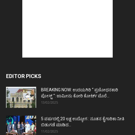
EDITOR PICKS
BREAKING NOW: ಉದಯಗಿರಿ “ ಪ್ರಚೋಧನಕಾರಿ
ಪೋಸ್ಟ್‌ “: ಜಾಮೀನು ಕೋರಿ ಕೋರ್ಟ್‌ ಮೊರೆ...
13/02/2025
5 ವರ್ಷದಲ್ಲಿ 20 ಲಕ್ಷ ಉದ್ಯೋಗ : ನೂತನ ಕೈಗಾರಿಕಾ ನೀತಿ
ಬಿಡುಗಡೆ ಮಾಡಿದ...
11/02/2025