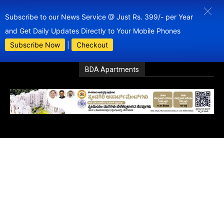
Subscribe to our News Service @ Just Rs. 399/- per Year
and Get Daily Updates Directly to Your Mobile Phones
Subscribe Now
|
Checkout
BDA Apartments