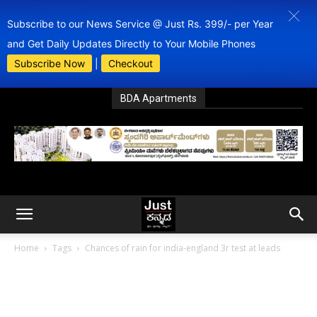
Subscribe to our News Service @ Just Rs. 399/- per Year
and Get Daily Updates Directly to Your Mobile Phones
Subscribe Now
|
Checkout
BDA Apartments
Home
Tags
Chances of rain for india-england 3r test at leads