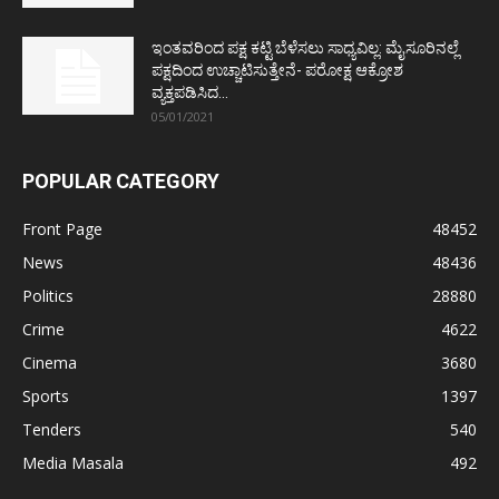
ಇಂತವರಿಂದ ಪಕ್ಷ ಕಟ್ಟಿ ಬೆಳೆಸಲು ಸಾಧ್ಯವಿಲ್ಲ: ಮೈಸೂರಿನಲ್ಲೆ
ಪಕ್ಷದಿಂದ ಉಚ್ಚಾಟಿಸುತ್ತೇನೆ- ಪರೋಕ್ಷ ಆಕ್ರೋಶ
ವ್ಯಕ್ತಪಡಿಸಿದ...
05/01/2021
POPULAR CATEGORY
Front Page
48452
News
48436
Politics
28880
Crime
4622
Cinema
3680
Sports
1397
Tenders
540
Media Masala
492