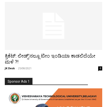
ಕ್ರಿಕೆಟ್: ಲೀಡ್ಸ್’ನಲ್ಲೂ ಟೀಂ ಇಂಡಿಯಾ ಕಾಡಲಿದೆಯೇ
ಮಳೆ ?!
JK Desk
-
25/08/2021
0
Sponsor Ads 1