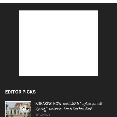
EDITOR PICKS
BREAKING NOW: ಉದಯಗಿರಿ “ ಪ್ರಚೋಧನಕಾರಿ
ಪೋಸ್ಟ್‌ “: ಜಾಮೀನು ಕೋರಿ ಕೋರ್ಟ್‌ ಮೊರೆ...
13/02/2025