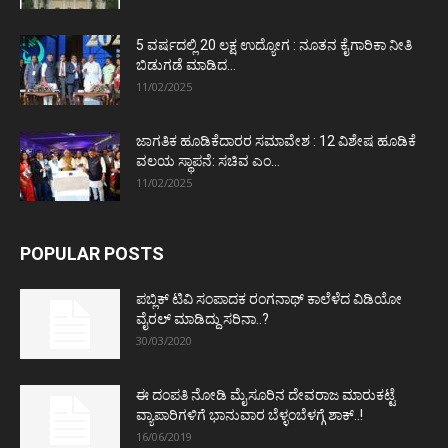
5 ವರ್ಷದಲ್ಲಿ 20 ಲಕ್ಷ ಉದ್ಯೋಗ : ನೂತನ ಕೈಗಾರಿಕಾ ನೀತಿ
ಬಿಡುಗಡೆ ಮಾಡಿದ...
11/02/2025
ಜಾಗತಿಕ ಹೂಡಿಕೆದಾರರ ಸಮಾವೇಶ : 12 ವಿಶೇಷ ಹೂಡಿಕೆ
ವಲಯ ಸ್ಥಾಪನೆ: ಸಚಿವ ಎಂ...
11/02/2025
POPULAR POSTS
ಪಬ್ಲಿಕ್ ಟಿವಿ ಸಂಪಾದಕ ರಂಗನಾಥ್ ಕಾಲೆಳೆದ ವಿಡಿಯೋ
ವೈರಲ್ ಮಾಡಿದ್ದು ಸರಿನಾ..?
30/03/2020
ಈ ದಂಪತಿ ನೋಡಿ ಮೈಸೂರಿನ ದೇವರಾಜ ಮಾರುಕಟ್ಟೆ
ವ್ಯಾಪಾರಿಗಳಿಗೆ ಭಾನುವಾರ ಬೆಳ್ಳಂಬೆಳಗ್ಗೆ ಶಾಕ್..!
16/06/2019