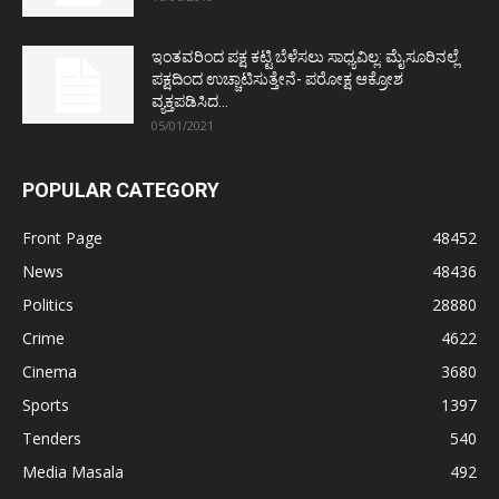
ಇಂತವರಿಂದ ಪಕ್ಷ ಕಟ್ಟಿ ಬೆಳೆಸಲು ಸಾಧ್ಯವಿಲ್ಲ: ಮೈಸೂರಿನಲ್ಲೆ
ಪಕ್ಷದಿಂದ ಉಚ್ಚಾಟಿಸುತ್ತೇನೆ- ಪರೋಕ್ಷ ಆಕ್ರೋಶ
ವ್ಯಕ್ತಪಡಿಸಿದ...
05/01/2021
POPULAR CATEGORY
Front Page
48452
News
48436
Politics
28880
Crime
4622
Cinema
3680
Sports
1397
Tenders
540
Media Masala
492