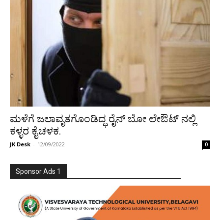
ಮಳೆಗೆ ಜಲಾವೃತಗೊಂಡಿದ್ಧ ರೈನ್ ಬೋ ಲೇಔಟ್ ನಲ್ಲಿ
ಕಳ್ಳರ ಕೈಚಳಕ.
JK Desk
-
12/09/2022
0
Sponsor Ads 1