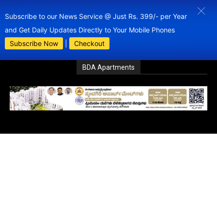
Subscribe to our News Service @ Just Rs. 399/- per Year
and Get Daily Updates Directly to Your Mobile Phones
Subscribe Now
|
Checkout
BDA Apartments