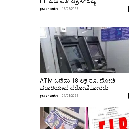
PF ಹಣ ವಿತ್ ಡ್ರಾ ಸೌಲಭ್ಯ
prashanth
-
18/06/2026
ATM ಒಡೆದು 18 ಲಕ್ಷ ರೂ. ದೋಚಿ
ಪರಾರಿಯಾದ ದರೋಡೆಕೋರರು
prashanth
-
09/04/2025