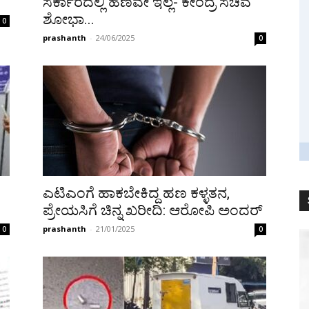
ಸರ್ಕಾರದಲ್ಲಿ ಹಣವೇ ಇಲ್ಲ- ಕೇಂದ್ರ ಸಚಿವೆ
ಶೋಭಾ...
0
prashanth
-
24/06/2025
0
ಎಟಿಎಂಗೆ ಹಾಕಬೇಕಿದ್ದ ಹಣ ಕಳ್ಳತನ,
ಪ್ರೇಯಸಿಗೆ ಚಿನ್ನ ಖರೀದಿ: ಆರೋಪಿ ಅಂದರ್
prashanth
-
21/01/2025
0
0