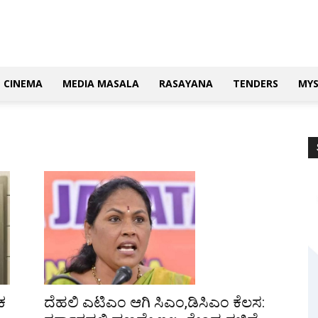
CINEMA
MEDIA MASALA
RASAYANA
TENDERS
MY
ದೆಹಲಿ ಎಟಿಎಂ ಆಗಿ ಸಿಎಂ,ಡಿಸಿಎಂ ಕೆಲಸ:
ಕ