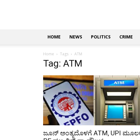
Updates
|
ಕನ್ನಡ
ನ್ಯೂಸ್
|
ಜಸ್ಟ್
HOME
NEWS
POLITICS
CRIME
ಕನ್ನಡ
Home
Tags
ATM
Tag: ATM
ಜೂನ್ ಅಂತ್ಯದೊಳಗೆ ATM, UPI ಮೂಲ