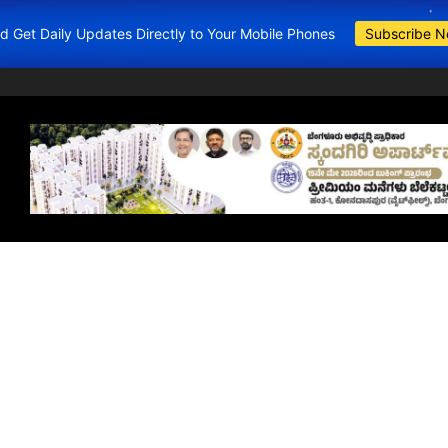
and Get Daily Updates Directly to Your Mobile Phones
Subscribe 
BDA Apartments