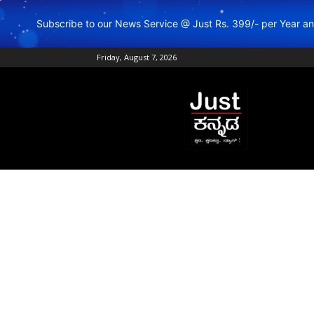
Subscribe to our News Service @ Just Rs. 399/- per Year 
Friday, August 7, 2026
Just
Kannada
–
Online
Kannada
News
|
Breaking
Kannada
News
|
Karnataka
News
|
Live