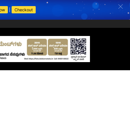
Now
|
Checkout