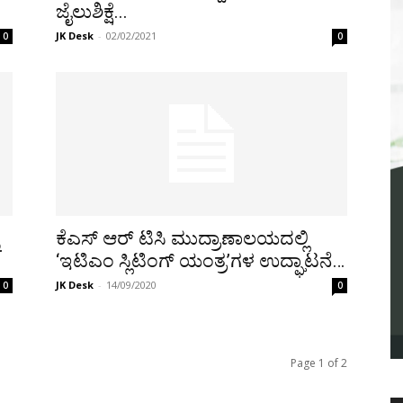
ಜೈಲುಶಿಕ್ಷೆ...
JK Desk
-
02/02/2021
0
0
ಕೆಎಸ್ ಆರ್ ಟಿಸಿ ಮುದ್ರಾಣಾಲಯದಲ್ಲಿ
‘ಇಟಿಎಂ ಸ್ಲಿಟಿಂಗ್ ಯಂತ್ರ’ಗಳ ಉದ್ಘಾಟನೆ…
JK Desk
-
14/09/2020
0
0
Page 1 of 2