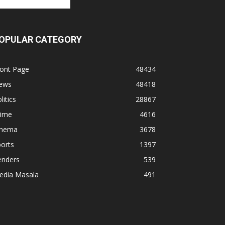
OPULAR CATEGORY
ront Page
48434
ews
48418
litics
28867
rime
4616
inema
3678
orts
1397
enders
539
edia Masala
491