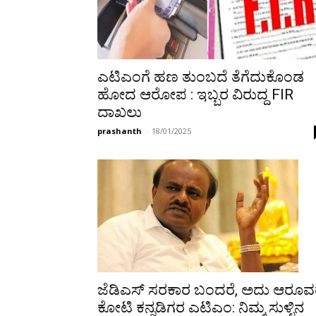
ಎಟಿಎಂಗೆ ಹಣ ತುಂಬದೆ‌ ತೆಗೆದುಕೊಂಡ
ಹೋದ ಆರೋಪ : ಇಬ್ಬರ ವಿರುದ್ದ FIR
ದಾಖಲು
prashanth
-
18/01/2025
ಜೆಡಿಎಸ್ ಸರಕಾರ ಬಂದರೆ, ಅದು ಆರೂವ
ಕೋಟಿ ಕನ್ನಡಿಗರ ಎಟಿಎಂ: ನಿಮ್ಮ ಸುಳ್ಳಿನ