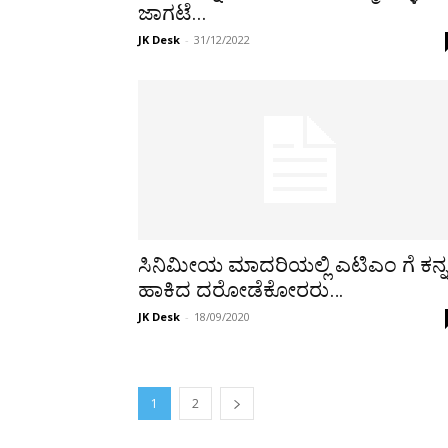
ಜಾಗಟೆ...
JK Desk
-
31/12/2022
ಸಿನಿಮೀಯ ಮಾದರಿಯಲ್ಲಿ ಎಟಿಎಂ ಗೆ ಕನ್ನ
ಹಾಕಿದ ದರೋಡೆಕೋರರು…
JK Desk
-
18/09/2020
1
2