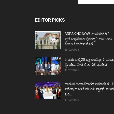
EDITOR PICKS
BREAKING NOW: ಉದಯಗಿರಿ “
ಪ್ರಚೋಧನಕಾರಿ ಪೋಸ್ಟ್‌ “: ಜಾಮೀನು
ಕೋರಿ ಕೋರ್ಟ್‌ ಮೊರೆ...
13/02/2025
5 ವರ್ಷದಲ್ಲಿ 20 ಲಕ್ಷ ಉದ್ಯೋಗ : ನೂ
ಕೈಗಾರಿಕಾ ನೀತಿ ಬಿಡುಗಡೆ ಮಾಡಿದ...
11/02/2025
ಜಾಗತಿಕ ಹೂಡಿಕೆದಾರರ ಸಮಾವೇಶ : 1
ವಿಶೇಷ ಹೂಡಿಕೆ ವಲಯ ಸ್ಥಾಪನೆ: ಸಚಿವ
ಎಂ...
11/02/2025