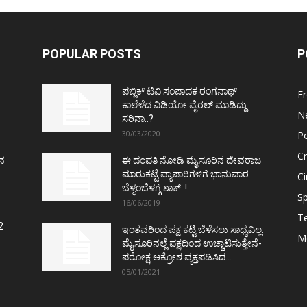
POPULAR POSTS
P
ಪಬ್ಲಿಕ್ ಟಿವಿ ಸಂಪಾದಕ ರಂಗನಾಥ್
F
ಕಾಲೆಳೆದ ವಿಡಿಯೋ ವೈರಲ್ ಮಾಡಿದ್ದು
N
ಸರಿನಾ..?
30/03/2020
Po
C
ತನ
ಈ ದಂಪತಿ ನೋಡಿ ಮೈಸೂರಿನ ದೇವರಾಜ
ಮಾರುಕಟ್ಟೆ ವ್ಯಾಪಾರಿಗಳಿಗೆ ಭಾನುವಾರ
C
ಬೆಳ್ಳಂಬೆಳಗ್ಗೆ ಶಾಕ್..!
Sp
16/06/2019
T
2
ಇಂತವರಿಂದ ಪಕ್ಷ ಕಟ್ಟಿ ಬೆಳೆಸಲು ಸಾಧ್ಯವಿಲ್ಲ:
M
ಮೈಸೂರಿನಲ್ಲೆ ಪಕ್ಷದಿಂದ ಉಚ್ಚಾಟಿಸುತ್ತೇನೆ-
ಪರೋಕ್ಷ ಆಕ್ರೋಶ ವ್ಯಕ್ತಪಡಿಸಿದ...
05/01/2021