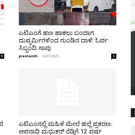
ಎಟಿಎಂಗೆ ಹಣ ಹಾಕಲು ಬಂದಾಗ
ದುಷ್ಕರ್ಮಿಗಳಿಂದ ಗುಂಡಿನ ದಾಳಿ: ಓರ್ವ
ಸಿಬ್ಬಂದಿ ಸಾವು
prashanth
-
16/01/2025
0
0
ಎಟಿಎಂನಲ್ಲಿ ಮಹಿಳೆ ಮೇಲೆ ಹಲ್ಲೆ ಪ್ರಕರಣ:
ರೆ
ಅಪರಾಧಿ ಮಧುಕರ್ ರೆಡ್ಡಿಗೆ 12 ವರ್ಷ