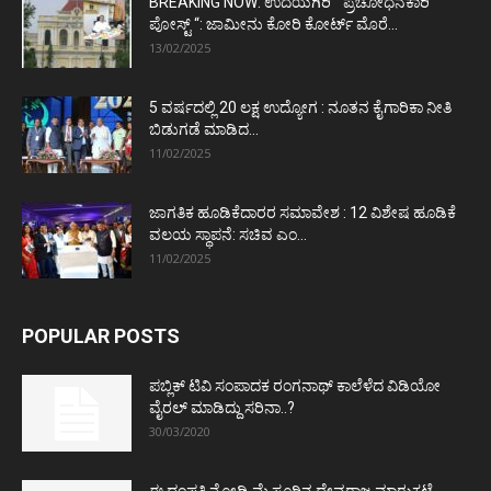
BREAKING NOW: ಉದಯಗಿರಿ “ ಪ್ರಚೋಧನಕಾರಿ
ಪೋಸ್ಟ್‌ “: ಜಾಮೀನು ಕೋರಿ ಕೋರ್ಟ್‌ ಮೊರೆ...
13/02/2025
5 ವರ್ಷದಲ್ಲಿ 20 ಲಕ್ಷ ಉದ್ಯೋಗ : ನೂತನ ಕೈಗಾರಿಕಾ ನೀತಿ
ಬಿಡುಗಡೆ ಮಾಡಿದ...
11/02/2025
ಜಾಗತಿಕ ಹೂಡಿಕೆದಾರರ ಸಮಾವೇಶ : 12 ವಿಶೇಷ ಹೂಡಿಕೆ
ವಲಯ ಸ್ಥಾಪನೆ: ಸಚಿವ ಎಂ...
11/02/2025
POPULAR POSTS
ಪಬ್ಲಿಕ್ ಟಿವಿ ಸಂಪಾದಕ ರಂಗನಾಥ್ ಕಾಲೆಳೆದ ವಿಡಿಯೋ
ವೈರಲ್ ಮಾಡಿದ್ದು ಸರಿನಾ..?
30/03/2020