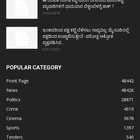
ಈ ದಂಪತಿ ನೋಡಿ ಮೈಸೂರಿನ ದೇವರಾಜ ಮಾರುಕಟ್ಟೆ
ವ್ಯಾಪಾರಿಗಳಿಗೆ ಭಾನುವಾರ ಬೆಳ್ಳಂಬೆಳಗ್ಗೆ ಶಾಕ್..!
16/06/2019
ಇಂತವರಿಂದ ಪಕ್ಷ ಕಟ್ಟಿ ಬೆಳೆಸಲು ಸಾಧ್ಯವಿಲ್ಲ: ಮೈಸೂರಿನಲ್ಲೆ
ಪಕ್ಷದಿಂದ ಉಚ್ಚಾಟಿಸುತ್ತೇನೆ- ಪರೋಕ್ಷ ಆಕ್ರೋಶ
ವ್ಯಕ್ತಪಡಿಸಿದ...
05/01/2021
POPULAR CATEGORY
Front Page
48442
News
48426
Politics
28871
Crime
4619
Cinema
3678
Sports
1397
Tenders
540