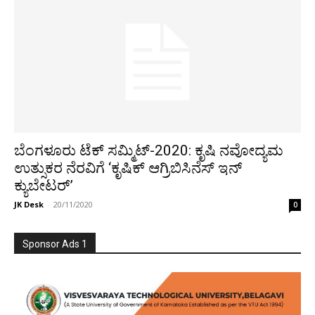
ಬೆಂಗಳೂರು ಟೆಕ್ ಸಮ್ಮಿಟ್-2020: ಕೃಷಿ ನವೋದ್ಯಮ
ಉತ್ಸುಕರ ನೆರವಿಗೆ ‘ಕೃಷಿಕ್ ಆಗ್ರಿಬಿಸಿನೆಸ್ ಇನ್
ಕ್ಯುಬೇಟರ್’
JK Desk
-
20/11/2020
0
Sponsor Ads 1