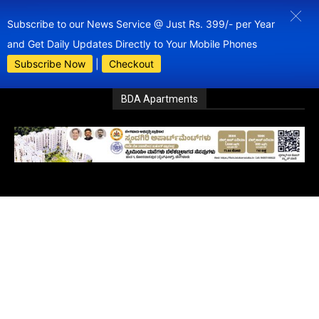
Subscribe to our News Service @ Just Rs. 399/- per Year
and Get Daily Updates Directly to Your Mobile Phones
Subscribe Now
|
Checkout
BDA Apartments