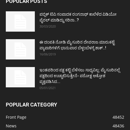
POPULAR POSTS
ಪಬ್ಲಿಕ್ ಟಿವಿ ಸಂಪಾದಕ ರಂಗನಾಥ್ ಕಾಲೆಳೆದ ವಿಡಿಯೋ
ವೈರಲ್ ಮಾಡಿದ್ದು ಸರಿನಾ..?
30/03/2020
ಈ ದಂಪತಿ ನೋಡಿ ಮೈಸೂರಿನ ದೇವರಾಜ ಮಾರುಕಟ್ಟೆ
ವ್ಯಾಪಾರಿಗಳಿಗೆ ಭಾನುವಾರ ಬೆಳ್ಳಂಬೆಳಗ್ಗೆ ಶಾಕ್..!
16/06/2019
ಇಂತವರಿಂದ ಪಕ್ಷ ಕಟ್ಟಿ ಬೆಳೆಸಲು ಸಾಧ್ಯವಿಲ್ಲ: ಮೈಸೂರಿನಲ್ಲೆ
ಪಕ್ಷದಿಂದ ಉಚ್ಚಾಟಿಸುತ್ತೇನೆ- ಪರೋಕ್ಷ ಆಕ್ರೋಶ
ವ್ಯಕ್ತಪಡಿಸಿದ...
05/01/2021
POPULAR CATEGORY
Front Page
48452
News
48436