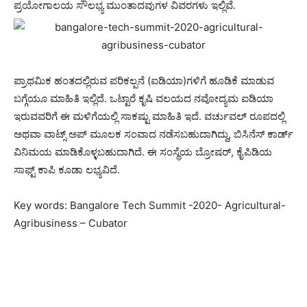
ಪ್ರಯೋಗಾಲಯ ಸೌಲಭ್ಯ ಮುಂತಾದವುಗಳ ವಿವರಗಳು ಇಲ್ಲಿವೆ.
ಪ್ರಾಥಮಿಕ ಹಂತದಲ್ಲಿರುವ ಪರಿಕಲ್ಪನೆ (ಐಡಿಯಾ)ಗಳಿಗೆ ಹೂಡಿಕೆ ಮಾಡುವ
ಬಗ್ಗೆಯೂ ಮಾಹಿತಿ ಇಲ್ಲಿದೆ. ಒಟ್ಟಾರೆ ಕೃಷಿ ವಲಯದ ನವೋದ್ಯಮ ಐಡಿಯಾ
ಇರುವವರಿಗೆ ಈ ಮಳಿಗೆಯಲ್ಲಿ ಸಾಕಷ್ಟು ಮಾಹಿತಿ ಇದೆ. ವರ್ಚುವಲ್ ರೂಪದಲ್ಲಿ
ಅಥವಾ ವಾಟ್ಸ್ ಅಪ್ ಮೂಲಕ ಸಂವಾದ ನಡೆಸಬಹುದಾಗಿದ್ದು, ಬಿಸಿನೆಸ್ ಕಾರ್ಡ್
ವಿನಿಮಯ ಮಾಡಿಕೊಳ್ಳಬಹುದಾಗಿದೆ. ಈ ಸಂಸ್ಥೆಯ ಬ್ರೋಷರ್, ಕೈಪಿಡಿಯ
ಸಾಫ್ಟ್ ಕಾಪಿ ಕೂಡಾ ಲಭ್ಯವಿದೆ.
Key words: Bangalore Tech Summit -2020- Agricultural-
Agribusiness – Cubator