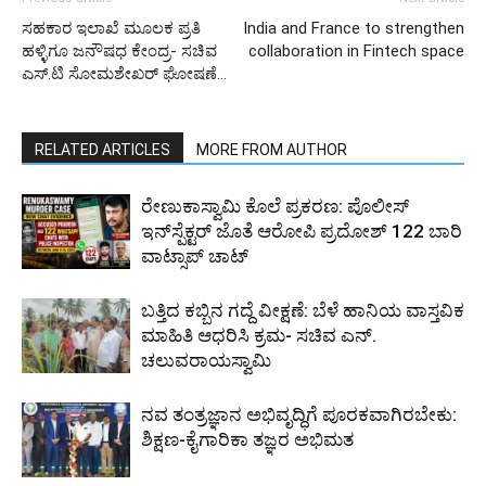
ಸಹಕಾರ ಇಲಾಖೆ ಮೂಲಕ ಪ್ರತಿ
India and France to strengthen
ಹಳ್ಳಿಗೂ ಜನೌಷಧ ಕೇಂದ್ರ- ಸಚಿವ
collaboration in Fintech space
ಎಸ್.ಟಿ ಸೋಮಶೇಖರ್ ಘೋಷಣೆ…
RELATED ARTICLES
MORE FROM AUTHOR
ರೇಣುಕಾಸ್ವಾಮಿ ಕೊಲೆ ಪ್ರಕರಣ: ಪೊಲೀಸ್
ಇನ್‌ಸ್ಪೆಕ್ಟರ್‌ ಜೊತೆ ಆರೋಪಿ ಪ್ರದೋಶ್‌ 122 ಬಾರಿ
ವಾಟ್ಸಾಪ್ ಚಾಟ್
ಬತ್ತಿದ ಕಬ್ಬಿನ ಗದ್ದೆ ವೀಕ್ಷಣೆ: ಬೆಳೆ ಹಾನಿಯ ವಾಸ್ತವಿಕ
ಮಾಹಿತಿ ಆಧರಿಸಿ ಕ್ರಮ- ಸಚಿವ ಎನ್.
ಚಲುವರಾಯಸ್ವಾಮಿ
ನವ ತಂತ್ರಜ್ಞಾನ ಅಭಿವೃದ್ಧಿಗೆ ಪೂರಕವಾಗಿರಬೇಕು:
ಶಿಕ್ಷಣ-ಕೈಗಾರಿಕಾ ತಜ್ಞರ ಅಭಿಮತ