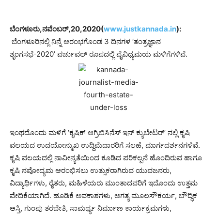
ಬೆಂಗಳೂರು,ನವೆಂಬರ್,20,2020(
www.justkannada.in
):
ಬೆಂಗಳೂರಿನಲ್ಲಿ ನಿನ್ನೆ ಆರಂಭಗೊಂಡ 3 ದಿನಗಳ ‘ತಂತ್ರಜ್ಞಾನ
ಶೃಂಗಸಭೆ-2020’ ವರ್ಚುವಲ್ ರೂಪದಲ್ಲಿ ವೈವಿಧ್ಯಮಯ ಮಳಿಗೆಗಳಿವೆ.
ಇಂಥದೊಂದು ಮಳಿಗೆ ‘ಕೃಷಿಕ್ ಆಗ್ರಿಬಿಸಿನೆಸ್ ಇನ್ ಕ್ಯುಬೇಟರ್’ ನಲ್ಲಿ ಕೃಷಿ
ವಲಯದ ಉದಯೋನ್ಮುಖ ಉದ್ದಿಮೆದಾರರಿಗೆ ಸಲಹೆ, ಮಾರ್ಗದರ್ಶನಗಳಿವೆ.
ಕೃಷಿ ವಲಯದಲ್ಲಿ ನಾವೀನ್ಯತೆಯಿಂದ ಕೂಡಿದ ಪರಿಕಲ್ಪನೆ ಹೊಂದಿರುವ ಹಾಗೂ
ಕೃಷಿ ನವೋದ್ಯಮ ಆರಂಭಿಸಲು ಉತ್ಸುಕರಾಗಿರುವ ಯುವಜನರು,
ವಿದ್ಯಾರ್ಥಿಗಳು, ರೈತರು, ಮಹಿಳೆಯರು ಮುಂತಾದವರಿಗೆ ಇದೊಂದು ಉತ್ತಮ
ವೇದಿಕೆಯಾಗಿದೆ. ಹೂಡಿಕೆ ಅವಕಾಶಗಳು, ಅಗತ್ಯ ಮೂಲಸೌಕರ್ಯ, ಬೌದ್ಧಿಕ
ಆಸ್ತಿ, ಗುಂಪು ತರಬೇತಿ, ಸಾಮರ್ಥ್ಯ ನಿರ್ಮಾಣ ಕಾರ್ಯಕ್ರಮಗಳು,