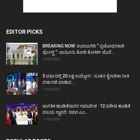
EDITOR PICKS
BREAKING NOW: ಉದಯಗಿರಿ “ ಪ್ರಚೋಧನಕಾರಿ
ಪೋಸ್ಟ್‌ “: ಜಾಮೀನು ಕೋರಿ ಕೋರ್ಟ್‌ ಮೊರೆ...
13/02/2025
5 ವರ್ಷದಲ್ಲಿ 20 ಲಕ್ಷ ಉದ್ಯೋಗ : ನೂತನ ಕೈಗಾರಿಕಾ ನೀತಿ
ಬಿಡುಗಡೆ ಮಾಡಿದ...
11/02/2025
ಜಾಗತಿಕ ಹೂಡಿಕೆದಾರರ ಸಮಾವೇಶ : 12 ವಿಶೇಷ ಹೂಡಿಕೆ
ವಲಯ ಸ್ಥಾಪನೆ: ಸಚಿವ ಎಂ...
11/02/2025