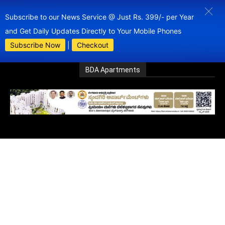
Subscribe to our News Service @ Just Rs. 399/- per Year
and Get Daily Updates Directly to Your Mobile Phones
Subscribe Now
|
Checkout
BDA Apartments