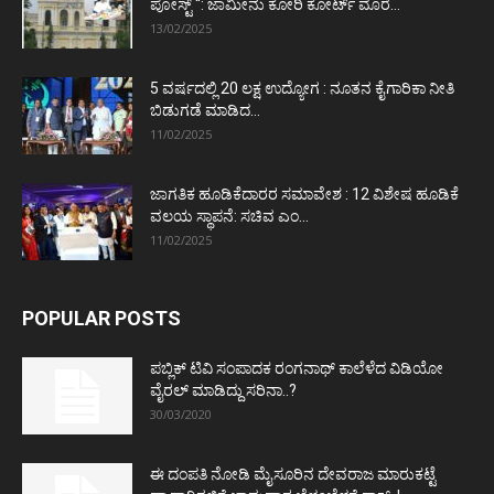
ಪೋಸ್ಟ್‌ “: ಜಾಮೀನು ಕೋರಿ ಕೋರ್ಟ್‌ ಮೊರೆ...
13/02/2025
5 ವರ್ಷದಲ್ಲಿ 20 ಲಕ್ಷ ಉದ್ಯೋಗ : ನೂತನ ಕೈಗಾರಿಕಾ ನೀತಿ
ಬಿಡುಗಡೆ ಮಾಡಿದ...
11/02/2025
ಜಾಗತಿಕ ಹೂಡಿಕೆದಾರರ ಸಮಾವೇಶ : 12 ವಿಶೇಷ ಹೂಡಿಕೆ
ವಲಯ ಸ್ಥಾಪನೆ: ಸಚಿವ ಎಂ...
11/02/2025
POPULAR POSTS
ಪಬ್ಲಿಕ್ ಟಿವಿ ಸಂಪಾದಕ ರಂಗನಾಥ್ ಕಾಲೆಳೆದ ವಿಡಿಯೋ
ವೈರಲ್ ಮಾಡಿದ್ದು ಸರಿನಾ..?
30/03/2020
ಈ ದಂಪತಿ ನೋಡಿ ಮೈಸೂರಿನ ದೇವರಾಜ ಮಾರುಕಟ್ಟೆ