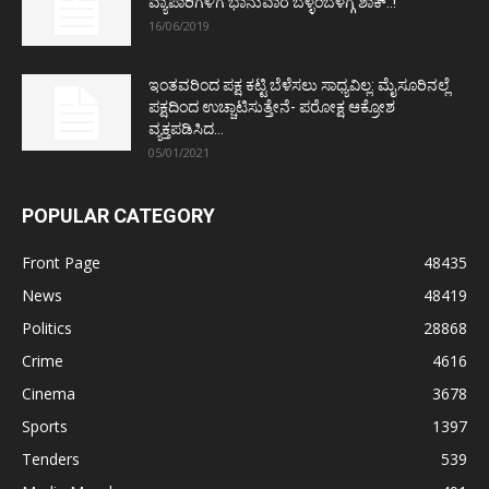
ವ್ಯಾಪಾರಿಗಳಿಗೆ ಭಾನುವಾರ ಬೆಳ್ಳಂಬೆಳಗ್ಗೆ ಶಾಕ್..!
16/06/2019
ಇಂತವರಿಂದ ಪಕ್ಷ ಕಟ್ಟಿ ಬೆಳೆಸಲು ಸಾಧ್ಯವಿಲ್ಲ: ಮೈಸೂರಿನಲ್ಲೆ
ಪಕ್ಷದಿಂದ ಉಚ್ಚಾಟಿಸುತ್ತೇನೆ- ಪರೋಕ್ಷ ಆಕ್ರೋಶ
ವ್ಯಕ್ತಪಡಿಸಿದ...
05/01/2021
POPULAR CATEGORY
Front Page
48435
News
48419
Politics
28868
Crime
4616
Cinema
3678
Sports
1397
Tenders
539