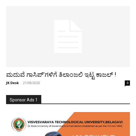
ಮದುವೆ ಗಾಸಿಪ್’ಗಳಿಗೆ ತಿಲಾಂಜಲಿ ಇಟ್ಟ ಕಾಜಲ್ !
JK Desk
-
21/08/2020
0
Sponsor Ads 1