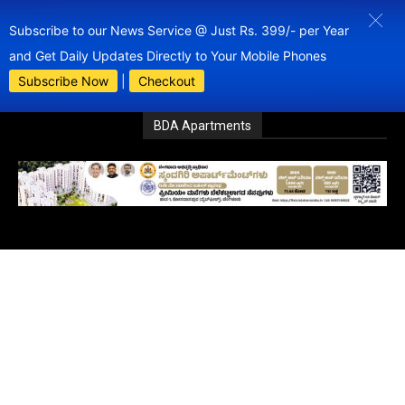
Subscribe to our News Service @ Just Rs. 399/- per Year
and Get Daily Updates Directly to Your Mobile Phones
Subscribe Now
|
Checkout
BDA Apartments