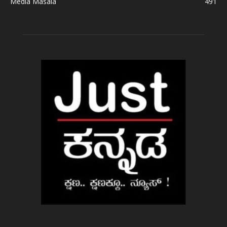
Media Masala
491