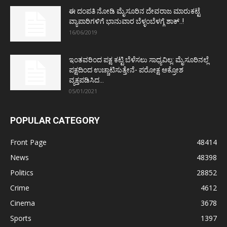
ಈ ದಂಪತಿ ನೋಡಿ ಮೈಸೂರಿನ ದೇವರಾಜ ಮಾರುಕಟ್ಟೆ
ವ್ಯಾಪಾರಿಗಳಿಗೆ ಭಾನುವಾರ ಬೆಳ್ಳಂಬೆಳಗ್ಗೆ ಶಾಕ್..!
16/06/2019
ಇಂತವರಿಂದ ಪಕ್ಷ ಕಟ್ಟಿ ಬೆಳೆಸಲು ಸಾಧ್ಯವಿಲ್ಲ: ಮೈಸೂರಿನಲ್ಲೆ
ಪಕ್ಷದಿಂದ ಉಚ್ಚಾಟಿಸುತ್ತೇನೆ- ಪರೋಕ್ಷ ಆಕ್ರೋಶ
ವ್ಯಕ್ತಪಡಿಸಿದ...
05/01/2021
POPULAR CATEGORY
Front Page
48414
News
48398
Politics
28852
Crime
4612
Cinema
3678
Sports
1397