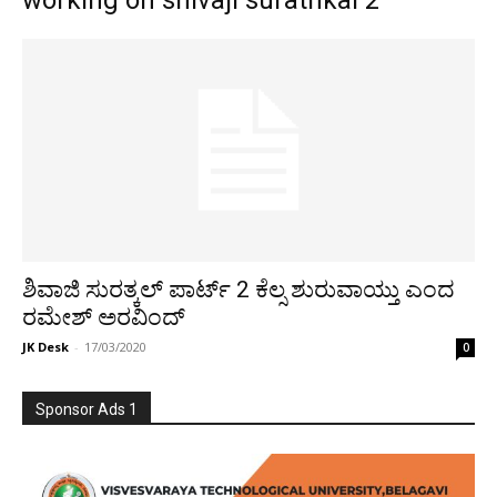
working on shivaji surathkal 2
ಶಿವಾಜಿ ಸುರತ್ಕಲ್ ಪಾರ್ಟ್ 2 ಕೆಲ್ಸ ಶುರುವಾಯ್ತು ಎಂದ
ರಮೇಶ್ ಅರವಿಂದ್
JK Desk
-
17/03/2020
0
Sponsor Ads 1