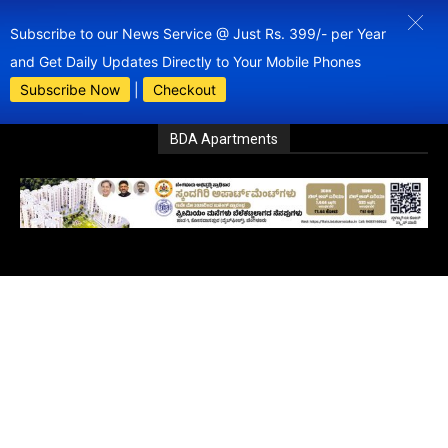
Subscribe to our News Service @ Just Rs. 399/- per Year
and Get Daily Updates Directly to Your Mobile Phones
Subscribe Now
|
Checkout
BDA Apartments