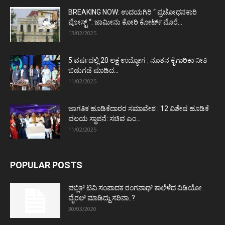
BREAKING NOW: ಉದಯಗಿರಿ “ ಪ್ರಚೋಧನಕಾರಿ
ಪೋಸ್ಟ್‌ “: ಜಾಮೀನು ಕೋರಿ ಕೋರ್ಟ್‌ ಮೊರೆ...
13/02/2025
5 ವರ್ಷದಲ್ಲಿ 20 ಲಕ್ಷ ಉದ್ಯೋಗ : ನೂತನ ಕೈಗಾರಿಕಾ ನೀತಿ
ಬಿಡುಗಡೆ ಮಾಡಿದ...
11/02/2025
ಜಾಗತಿಕ ಹೂಡಿಕೆದಾರರ ಸಮಾವೇಶ : 12 ವಿಶೇಷ ಹೂಡಿಕೆ
ವಲಯ ಸ್ಥಾಪನೆ: ಸಚಿವ ಎಂ...
11/02/2025
POPULAR POSTS
ಪಬ್ಲಿಕ್ ಟಿವಿ ಸಂಪಾದಕ ರಂಗನಾಥ್ ಕಾಲೆಳೆದ ವಿಡಿಯೋ
ವೈರಲ್ ಮಾಡಿದ್ದು ಸರಿನಾ..?
30/03/2020