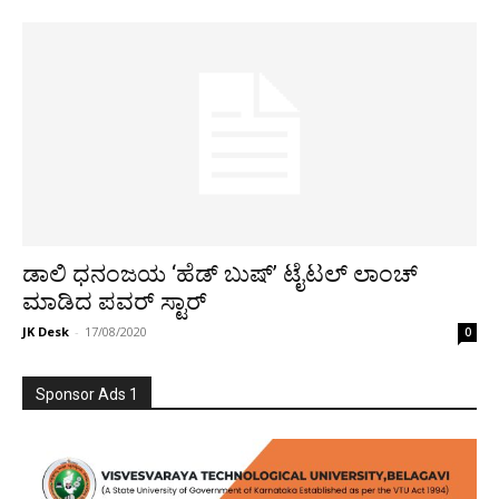
ಡಾಲಿ ಧನಂಜಯ ‘ಹೆಡ್​​ ಬುಷ್’ ಟೈಟಲ್​ ಲಾಂಚ್
ಮಾಡಿದ ಪವರ್ ಸ್ಟಾರ್
JK Desk
-
17/08/2020
0
Sponsor Ads 1