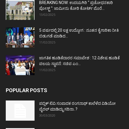
BREAKING NOW: ಉದಯಗಿರಿ “ ಪ್ರಚೋಧನಕಾರಿ
ಪೋಸ್ಟ್‌ “: ಜಾಮೀನು ಕೋರಿ ಕೋರ್ಟ್‌ ಮೊರೆ...
13/02/2025
5 ವರ್ಷದಲ್ಲಿ 20 ಲಕ್ಷ ಉದ್ಯೋಗ : ನೂತನ ಕೈಗಾರಿಕಾ ನೀತಿ
ಬಿಡುಗಡೆ ಮಾಡಿದ...
11/02/2025
ಜಾಗತಿಕ ಹೂಡಿಕೆದಾರರ ಸಮಾವೇಶ : 12 ವಿಶೇಷ ಹೂಡಿಕೆ
ವಲಯ ಸ್ಥಾಪನೆ: ಸಚಿವ ಎಂ...
11/02/2025
POPULAR POSTS
ಪಬ್ಲಿಕ್ ಟಿವಿ ಸಂಪಾದಕ ರಂಗನಾಥ್ ಕಾಲೆಳೆದ ವಿಡಿಯೋ
ವೈರಲ್ ಮಾಡಿದ್ದು ಸರಿನಾ..?
30/03/2020