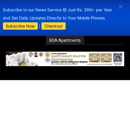
Subscribe to our News Service @ Just Rs. 399/- per Year
and Get Daily Updates Directly to Your Mobile Phones
Subscribe Now
|
Checkout
BDA Apartments