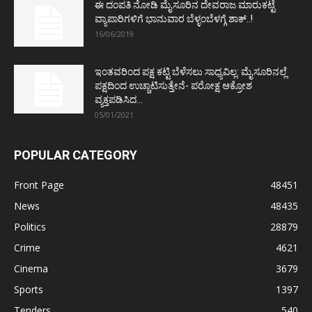
ಈ ದಂಪತಿ ನೋಡಿ ಮೈಸೂರಿನ ದೇವರಾಜ ಮಾರುಕಟ್ಟೆ
ವ್ಯಾಪಾರಿಗಳಿಗೆ ಭಾನುವಾರ ಬೆಳ್ಳಂಬೆಳಗ್ಗೆ ಶಾಕ್..!
16/06/2019
ಇಂತವರಿಂದ ಪಕ್ಷ ಕಟ್ಟಿ ಬೆಳೆಸಲು ಸಾಧ್ಯವಿಲ್ಲ: ಮೈಸೂರಿನಲ್ಲೆ
ಪಕ್ಷದಿಂದ ಉಚ್ಚಾಟಿಸುತ್ತೇನೆ- ಪರೋಕ್ಷ ಆಕ್ರೋಶ
ವ್ಯಕ್ತಪಡಿಸಿದ...
05/01/2021
POPULAR CATEGORY
Front Page
48451
News
48435
Politics
28879
Crime
4621
Cinema
3679
Sports
1397
Tenders
540