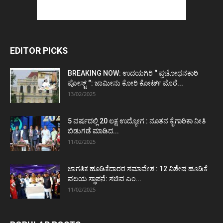
EDITOR PICKS
BREAKING NOW: ಉದಯಗಿರಿ “ ಪ್ರಚೋಧನಕಾರಿ
ಪೋಸ್ಟ್‌ “: ಜಾಮೀನು ಕೋರಿ ಕೋರ್ಟ್‌ ಮೊರೆ...
13/02/2025
5 ವರ್ಷದಲ್ಲಿ 20 ಲಕ್ಷ ಉದ್ಯೋಗ : ನೂತನ ಕೈಗಾರಿಕಾ ನೀತಿ
ಬಿಡುಗಡೆ ಮಾಡಿದ...
11/02/2025
ಜಾಗತಿಕ ಹೂಡಿಕೆದಾರರ ಸಮಾವೇಶ : 12 ವಿಶೇಷ ಹೂಡಿಕೆ
ವಲಯ ಸ್ಥಾಪನೆ: ಸಚಿವ ಎಂ...
11/02/2025