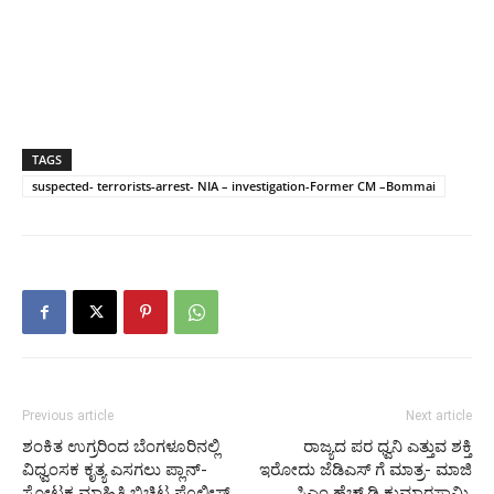
TAGS
suspected- terrorists-arrest- NIA – investigation-Former CM –Bommai
Previous article
Next article
ಶಂಕಿತ ಉಗ್ರರಿಂದ ಬೆಂಗಳೂರಿನಲ್ಲಿ
ರಾಜ್ಯದ ಪರ ಧ್ವನಿ ಎತ್ತುವ ಶಕ್ತಿ
ವಿಧ್ವಂಸಕ ಕೃತ್ಯ ಎಸಗಲು ಪ್ಲಾನ್-
ಇರೋದು ಜೆಡಿಎಸ್ ಗೆ ಮಾತ್ರ- ಮಾಜಿ
ಸ್ಪೋಟಕ ಮಾಹಿತಿ ಬಿಚ್ಚಿಟ್ಟ ಪೊಲೀಸ್
ಸಿಎಂ ಹೆಚ್.ಡಿ ಕುಮಾರಸ್ವಾಮಿ.