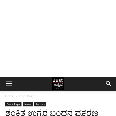
Home
Front Page
Front Page
News
Politics
ಶಂಕಿತ ಉಗ್ರರ ಬಂಧನ ಪ್ರಕರಣ