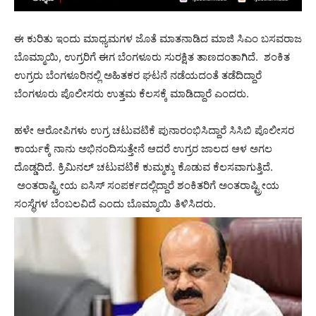
ಈ ಕುರಿತು ಇಂದು ಮಾಧ್ಯಮಗಳ ಜೊತೆ ಮಾತನಾಡಿದ ಮಾಜಿ ಸಿಎಂ ಬಸವರಾಜ
ಬೊಮ್ಮಾಯಿ, ಉಗ್ರರಿಗೆ ಈಗ ಬೆಂಗಳೂರು ಸುರಕ್ಷಿತ ತಾಣದಂತಾಗಿದೆ. ಶಂಕಿತ
ಉಗ್ರರು ಬೆಂಗಳೂರಿನಲ್ಲಿ ಅಹಿತಕರ ಘಟನೆ ನಡೆಯದಂತೆ ತಡೆದಿದ್ದಾರೆ
ಬೆಂಗಳೂರು ಪೊಲೀಸರು ಉತ್ತಮ ಕೆಲಸಕ್ಕೆ ಮಾಡಿದ್ದಾರೆ ಎಂದರು.
ಹಳೇ ಆರೋಪಿಗಳು ಉಗ್ರ ಚಟುವಟಿಕೆ ಪುನಾರಂಭಿಸಿದ್ದಾರೆ ಸಿಸಿಬಿ ಪೊಲೀಸರ
ಕಾರ್ಯಕ್ಕೆ ನಾನು ಅಭಿನಂದಿಸುತ್ತೇನೆ ಆದರೆ ಉಗ್ರರ ಜಾಲದ ಆಳ ಅಗಲ
ದೊಡ್ಡದಿದೆ. ಕ್ರಿಮಿನಲ್ ಚಟುವಟಿಕೆ ಕುಮ್ಮಕ್ಕು ಕೊಡುವ ಕೆಲಸವಾಗುತ್ತಿದೆ.
ಅಂತರಾಷ್ಟ್ರೀಯ ಐಸಿಸ್ ಸಂಪರ್ಕದಲ್ಲಿದ್ದಾರೆ ಶಂಕಿತರಿಗೆ ಅಂತರಾಷ್ಟ್ರೀಯ
ಸಂಸ್ಥೆಗಳ ಬೆಂಬಲವಿದೆ ಎಂದು ಬೊಮ್ಮಾಯಿ ತಿಳಿಸಿದರು.