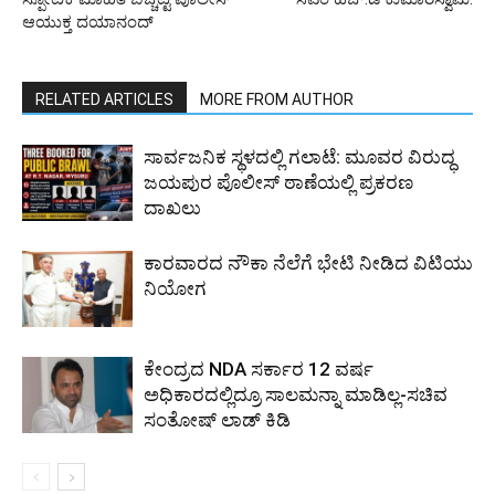
ಆಯುಕ್ತ ದಯಾನಂದ್
RELATED ARTICLES
MORE FROM AUTHOR
ಸಾರ್ವಜನಿಕ ಸ್ಥಳದಲ್ಲಿ ಗಲಾಟೆ: ಮೂವರ ವಿರುದ್ಧ
ಜಯಪುರ ಪೊಲೀಸ್ ಠಾಣೆಯಲ್ಲಿ ಪ್ರಕರಣ
ದಾಖಲು
ಕಾರವಾರದ ನೌಕಾ ನೆಲೆಗೆ ಭೇಟಿ ನೀಡಿದ ವಿಟಿಯು
ನಿಯೋಗ
ಕೇಂದ್ರದ NDA ಸರ್ಕಾರ 12 ವರ್ಷ
ಅಧಿಕಾರದಲ್ಲಿದ್ರೂ ಸಾಲಮನ್ನಾ ಮಾಡಿಲ್ಲ-ಸಚಿವ
ಸಂತೋಷ್ ಲಾಡ್ ಕಿಡಿ