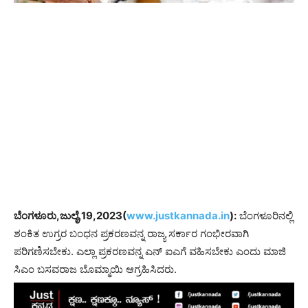
ಬೆಂಗಳೂರು,ಜುಲೈ,19,2023(
www.justkannada.in
):
ಬೆಂಗಳೂರಿನಲ್ಲಿ
ಶಂಕಿತ ಉಗ್ರರ ಬಂಧನ ಪ್ರಕರಣವನ್ನ ರಾಜ್ಯ ಸರ್ಕಾರ ಗಂಭೀರವಾಗಿ
ಪರಿಗಣಿಸಬೇಕು. ಎಲ್ಲಾ ಪ್ರಕರಣವನ್ನ ಎನ್ ಐಎಗೆ ವಹಿಸಬೇಕು ಎಂದು ಮಾಜಿ
ಸಿಎಂ ಬಸವರಾಜ ಬೊಮ್ಮಾಯಿ ಆಗ್ರಹಿಸಿದರು.