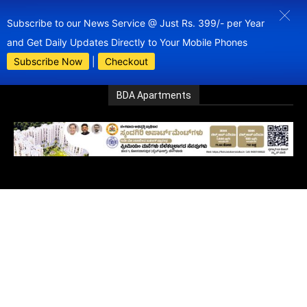
Subscribe to our News Service @ Just Rs. 399/- per Year
and Get Daily Updates Directly to Your Mobile Phones
Subscribe Now
|
Checkout
BDA Apartments