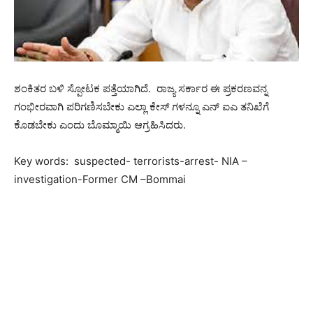
ಶಂಕಿತರ ಬಳಿ ಸ್ಪೋಟಕ ಪತ್ತೆಯಾಗಿದೆ. ರಾಜ್ಯ ಸರ್ಕಾರ ಈ ಪ್ರಕರಣವನ್ನ
ಗಂಭೀರವಾಗಿ ಪರಿಗಣಿಸಬೇಕು ಎಲ್ಲಾ ಕೇಸ್ ಗಳನ್ನೂ ಎನ್ ಐಎ ತನಿಖೆಗೆ
ಕೊಡಬೇಕು ಎಂದು ಬೊಮ್ಮಾಯಿ ಆಗ್ರಹಿಸಿದರು.
Key words: suspected- terrorists-arrest- NIA –
investigation-Former CM –Bommai