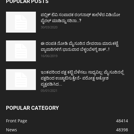
POPULAR POSTS
ಪಬ್ಲಿಕ್ ಟಿವಿ ಸಂಪಾದಕ ರಂಗನಾಥ್ ಕಾಲೆಳೆದ ವಿಡಿಯೋ
ವೈರಲ್ ಮಾಡಿದ್ದು ಸರಿನಾ..?
30/03/2020
ಈ ದಂಪತಿ ನೋಡಿ ಮೈಸೂರಿನ ದೇವರಾಜ ಮಾರುಕಟ್ಟೆ
ವ್ಯಾಪಾರಿಗಳಿಗೆ ಭಾನುವಾರ ಬೆಳ್ಳಂಬೆಳಗ್ಗೆ ಶಾಕ್..!
16/06/2019
ಇಂತವರಿಂದ ಪಕ್ಷ ಕಟ್ಟಿ ಬೆಳೆಸಲು ಸಾಧ್ಯವಿಲ್ಲ: ಮೈಸೂರಿನಲ್ಲೆ
ಪಕ್ಷದಿಂದ ಉಚ್ಚಾಟಿಸುತ್ತೇನೆ- ಪರೋಕ್ಷ ಆಕ್ರೋಶ
ವ್ಯಕ್ತಪಡಿಸಿದ...
05/01/2021
POPULAR CATEGORY
Front Page
48414
News
48398