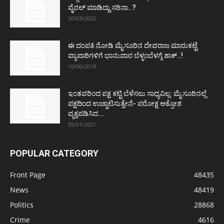
ವೈರಲ್ ಮಾಡಿದ್ದು ಸರಿನಾ..?
30/03/2020
ಈ ದಂಪತಿ ನೋಡಿ ಮೈಸೂರಿನ ದೇವರಾಜ ಮಾರುಕಟ್ಟೆ
ವ್ಯಾಪಾರಿಗಳಿಗೆ ಭಾನುವಾರ ಬೆಳ್ಳಂಬೆಳಗ್ಗೆ ಶಾಕ್..!
16/06/2019
ಇಂತವರಿಂದ ಪಕ್ಷ ಕಟ್ಟಿ ಬೆಳೆಸಲು ಸಾಧ್ಯವಿಲ್ಲ: ಮೈಸೂರಿನಲ್ಲೆ
ಪಕ್ಷದಿಂದ ಉಚ್ಚಾಟಿಸುತ್ತೇನೆ- ಪರೋಕ್ಷ ಆಕ್ರೋಶ
ವ್ಯಕ್ತಪಡಿಸಿದ...
05/01/2021
POPULAR CATEGORY
Front Page
48435
News
48419
Politics
28868
Crime
4616