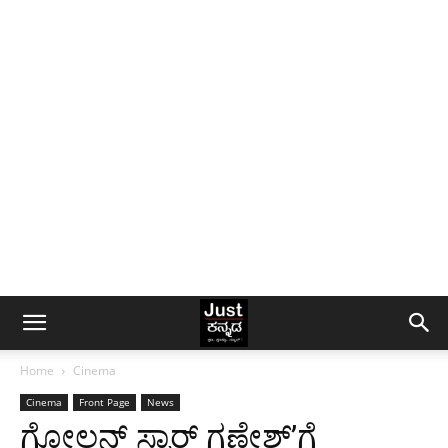
Home
Cinema
Cinema
Front Page
News
ಗೋಲ್ಡನ್ ಸ್ಟಾರ್ ಗಣೇಶ್’ಗೆ