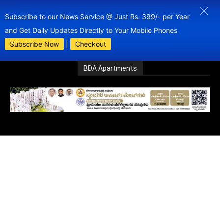
Subscribe to our News Service @ Just Rs. 399/- per Year
and Get Daily Updates Directly to Your Mobile Phones
Subscribe Now
|
Checkout
BDA Apartments