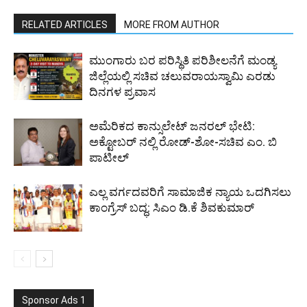
RELATED ARTICLES
MORE FROM AUTHOR
ಮುಂಗಾರು ಬರ ಪರಿಸ್ಥಿತಿ ಪರಿಶೀಲನೆಗೆ ಮಂಡ್ಯ
ಜಿಲ್ಲೆಯಲ್ಲಿ ಸಚಿವ ಚಲುವರಾಯಸ್ವಾಮಿ ಎರಡು
ದಿನಗಳ ಪ್ರವಾಸ
ಅಮೆರಿಕದ ಕಾನ್ಸುಲೇಟ್ ಜನರಲ್ ಭೇಟಿ:
ಅಕ್ಟೋಬರ್ ನಲ್ಲಿ ರೋಡ್-ಶೋ-ಸಚಿವ ಎಂ. ಬಿ
ಪಾಟೀಲ್
ಎಲ್ಲ ವರ್ಗದವರಿಗೆ ಸಾಮಾಜಿಕ ನ್ಯಾಯ ಒದಗಿಸಲು
ಕಾಂಗ್ರೆಸ್ ಬದ್ಧ: ಸಿಎಂ ಡಿ.ಕೆ ಶಿವಕುಮಾರ್
Sponsor Ads 1