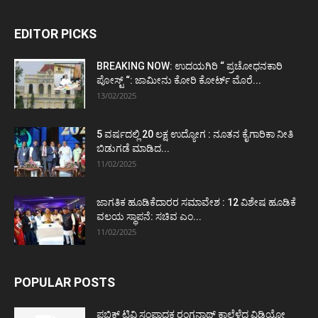
EDITOR PICKS
BREAKING NOW: ಉದಯಗಿರಿ “ ಪ್ರಚೋಧನಕಾರಿ
ಪೋಸ್ಟ್‌ “: ಜಾಮೀನು ಕೋರಿ ಕೋರ್ಟ್‌ ಮೊರೆ...
13/02/2025
5 ವರ್ಷದಲ್ಲಿ 20 ಲಕ್ಷ ಉದ್ಯೋಗ : ನೂತನ ಕೈಗಾರಿಕಾ ನೀತಿ
ಬಿಡುಗಡೆ ಮಾಡಿದ...
11/02/2025
ಜಾಗತಿಕ ಹೂಡಿಕೆದಾರರ ಸಮಾವೇಶ : 12 ವಿಶೇಷ ಹೂಡಿಕೆ
ವಲಯ ಸ್ಥಾಪನೆ: ಸಚಿವ ಎಂ...
11/02/2025
POPULAR POSTS
ಪಬ್ಲಿಕ್ ಟಿವಿ ಸಂಪಾದಕ ರಂಗನಾಥ್ ಕಾಲೆಳೆದ ವಿಡಿಯೋ