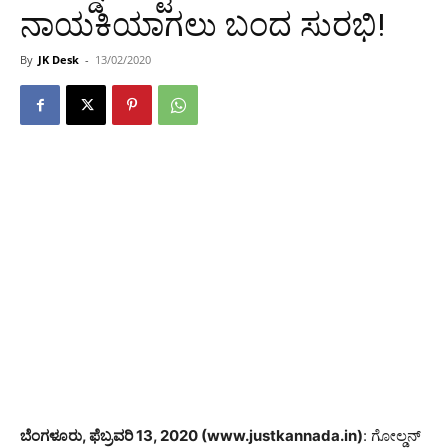
ನಾಯಕಿಯಾಗಲು ಬಂದ ಸುರಭಿ!
By
JK Desk
-
13/02/2020
ಬೆಂಗಳೂರು, ಫೆಬ್ರವರಿ 13, 2020 (www.justkannada.in)
: ಗೋಲ್ಡನ್