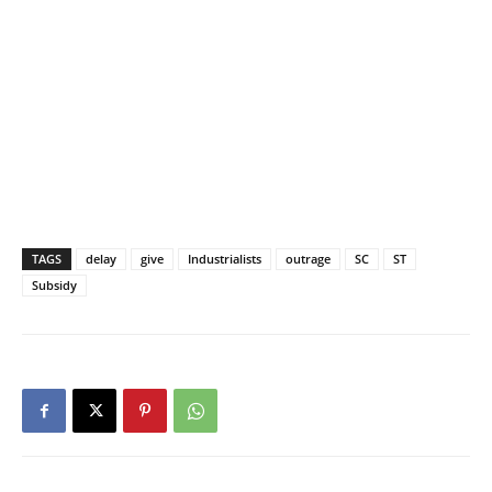
TAGS
delay
give
Industrialists
outrage
SC
ST
Subsidy