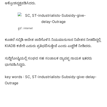
ಆಕ್ರೋಶವ್ಯಕ್ತಪಡಿಸಿದರು.
ಕೃಪೆ : internet
ಕೂಡಲೆ ಸಬ್ಸಿಡಿ ಆದೇಶ ಜಾರಿಗೊಳಿಸಿ ನಿಯಮಾನುಸಾರ ನಿವೇಶನ ನೀಡದಿದ್ದಲ್ಲಿ
KIADB ಕಚೇರಿ ಎದುರು ಪ್ರತಿಭಟಿಸುತ್ತೇವೆ ಎಂದು ಎಚ್ಚರಿಕೆ ನೀಡಿದರು.
ಸುದ್ದಿಗೋಷ್ಠಿಯಲ್ಲಿ ಸಂಘದ ಸಹ ಸಂಚಾಲಕ ದ್ಯಾವಪ್ಪ ನಾಯಕ ಇತರರು
ಭಾಗವಹಿಸಿದ್ದರು.
key words : SC, ST-industrialists-Subsidy-give-delay-
Outrage