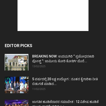
EDITOR PICKS
BREAKING NOW: ಉದಯಗಿರಿ “ ಪ್ರಚೋಧನಕಾರಿ
ಪೋಸ್ಟ್‌ “: ಜಾಮೀನು ಕೋರಿ ಕೋರ್ಟ್‌ ಮೊರೆ...
13/02/2025
5 ವರ್ಷದಲ್ಲಿ 20 ಲಕ್ಷ ಉದ್ಯೋಗ : ನೂತನ ಕೈಗಾರಿಕಾ ನೀತಿ
ಬಿಡುಗಡೆ ಮಾಡಿದ...
11/02/2025
ಜಾಗತಿಕ ಹೂಡಿಕೆದಾರರ ಸಮಾವೇಶ : 12 ವಿಶೇಷ ಹೂಡಿಕೆ