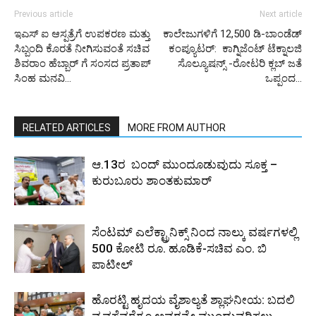
Previous article
Next article
ಇಎಸ್ ಐ ಆಸ್ಪತ್ರೆಗೆ ಉಪಕರಣ ಮತ್ತು
ಕಾಲೇಜುಗಳಿಗೆ 12,500 ಡಿ-ಬಾಂಡೆಡ್
ಸಿಬ್ಬಂದಿ ಕೊರತೆ ನೀಗಿಸುವಂತೆ ಸಚಿವ
ಕಂಪ್ಯೂಟರ್‌: ಕಾಗ್ನಿಜೆಂಟ್ ಟೆಕ್ನಾಲಜಿ
ಶಿವರಾಂ ಹೆಬ್ಬಾರ್ ಗೆ ಸಂಸದ ಪ್ರತಾಪ್
ಸೊಲ್ಯೂಷನ್ಸ್ -ರೋಟರಿ ಕ್ಲಬ್ ಜತೆ
ಸಿಂಹ ಮನವಿ…
ಒಪ್ಪಂದ…
RELATED ARTICLES
MORE FROM AUTHOR
ಆ.13ರ ಬಂದ್ ಮುಂದೂಡುವುದು ಸೂಕ್ತ –
ಕುರುಬೂರು ಶಾಂತಕುಮಾರ್
ಸೆಂಟಮ್ ಎಲೆಕ್ಟ್ರಾನಿಕ್ಸ್ ನಿಂದ ನಾಲ್ಕು ವರ್ಷಗಳಲ್ಲಿ
500 ಕೋಟಿ ರೂ. ಹೂಡಿಕೆ-ಸಚಿವ ಎಂ. ಬಿ
ಪಾಟೀಲ್
ಹೊರಟ್ಟಿ ಹೃದಯ ವೈಶಾಲ್ಯತೆ ಶ್ಲಾಘನೀಯ: ಬದಲಿ