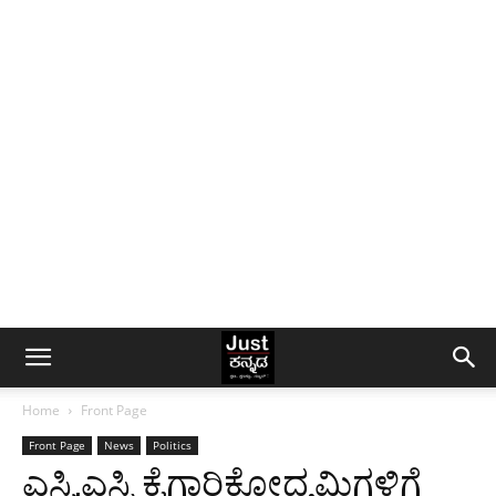
Home
Front Page
Front Page
News
Politics
ಎಸ್ಸಿ,ಎಸ್ಟಿ ಕೈಗಾರಿಕೋದ್ಯಮಿಗಳಿಗೆ