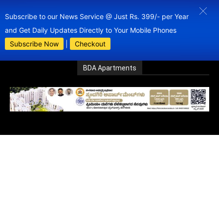
Subscribe to our News Service @ Just Rs. 399/- per Year
and Get Daily Updates Directly to Your Mobile Phones
Subscribe Now
|
Checkout
BDA Apartments