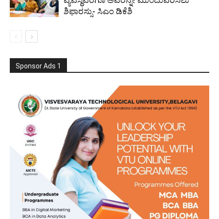
ವ್ಯವಸ್ಥೆವರೆಗೂ ಅವರನ್ನೇ ಮುಂದುವರಿಸಲು
ಶಿಫಾರಸ್ಸು- ಸಿಎಂ ಡಿಕೆಶಿ
Sponsor Ads 1