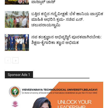
ವಾಟ್ಸಾಪ್ ಚಾಟ್
ಬತ್ತಿದ ಕಬ್ಬಿನ ಗದ್ದೆ ವೀಕ್ಷಣೆ: ಬೆಳೆ ಹಾನಿಯ ವಾಸ್ತವಿಕ
ಮಾಹಿತಿ ಆಧರಿಸಿ ಕ್ರಮ- ಸಚಿವ ಎನ್.
ಚಲುವರಾಯಸ್ವಾಮಿ
ನವ ತಂತ್ರಜ್ಞಾನ ಅಭಿವೃದ್ಧಿಗೆ ಪೂರಕವಾಗಿರಬೇಕು:
ಶಿಕ್ಷಣ-ಕೈಗಾರಿಕಾ ತಜ್ಞರ ಅಭಿಮತ
Sponsor Ads 1