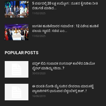
5 ವರ್ಷದಲ್ಲಿ 20 ಲಕ್ಷ ಉದ್ಯೋಗ : ನೂತನ ಕೈಗಾರಿಕಾ ನೀತಿ
ಬಿಡುಗಡೆ ಮಾಡಿದ...
11/02/2025
ಜಾಗತಿಕ ಹೂಡಿಕೆದಾರರ ಸಮಾವೇಶ : 12 ವಿಶೇಷ ಹೂಡಿಕೆ
ವಲಯ ಸ್ಥಾಪನೆ: ಸಚಿವ ಎಂ...
11/02/2025
POPULAR POSTS
ಪಬ್ಲಿಕ್ ಟಿವಿ ಸಂಪಾದಕ ರಂಗನಾಥ್ ಕಾಲೆಳೆದ ವಿಡಿಯೋ
ವೈರಲ್ ಮಾಡಿದ್ದು ಸರಿನಾ..?
30/03/2020
ಈ ದಂಪತಿ ನೋಡಿ ಮೈಸೂರಿನ ದೇವರಾಜ ಮಾರುಕಟ್ಟೆ
ವ್ಯಾಪಾರಿಗಳಿಗೆ ಭಾನುವಾರ ಬೆಳ್ಳಂಬೆಳಗ್ಗೆ ಶಾಕ್..!
16/06/2019