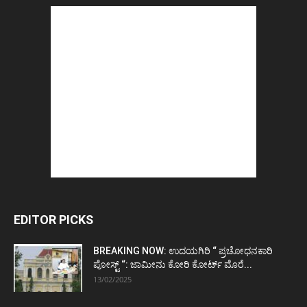
EDITOR PICKS
BREAKING NOW: ಉದಯಗಿರಿ “ ಪ್ರಚೋಧನಕಾರಿ
ಪೋಸ್ಟ್‌ “: ಜಾಮೀನು ಕೋರಿ ಕೋರ್ಟ್‌ ಮೊರೆ...
13/02/2025