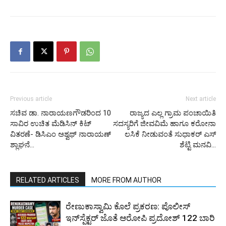
Previous article
Next article
ಸಚಿವ ಡಾ. ನಾರಾಯಣಗೌಡರಿಂದ 10
ರಾಜ್ಯದ ಎಲ್ಲ ಗ್ರಾಮ ಪಂಚಾಯಿತಿ
ಸಾವಿರ ಉಚಿತ ಮೆಡಿಸಿನ್ ಕಿಟ್
ಸದಸ್ಯರಿಗೆ ಜೀವವಿಮೆ ಹಾಗೂ ಕರೋನಾ
ವಿತರಣೆ- ಡಿಸಿಎಂ ಅಶ್ವಥ್ ನಾರಾಯಣ್
ಲಸಿಕೆ ನೀಡುವಂತೆ ಸುಧಾಕರ್ ಎಸ್
ಶ್ಲಾಘನೆ…
ಶೆಟ್ಟಿ ಮನವಿ…
RELATED ARTICLES
MORE FROM AUTHOR
ರೇಣುಕಾಸ್ವಾಮಿ ಕೊಲೆ ಪ್ರಕರಣ: ಪೊಲೀಸ್
ಇನ್‌ಸ್ಪೆಕ್ಟರ್‌ ಜೊತೆ ಆರೋಪಿ ಪ್ರದೋಶ್‌ 122 ಬಾರಿ