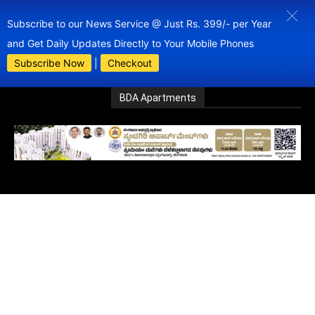
Subscribe to our News Service @ Just Rs. 399/- per Year
and Get Daily Updates Directly to Your Mobile Phones
Subscribe Now
|
Checkout
BDA Apartments