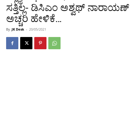
ಸತ್ತಿಲ್ಲ- ಡಿಸಿಎಂ ಅಶ್ವಥ್ ನಾರಾಯಣ್
ಅಚ್ಚರಿ ಹೇಳಿಕೆ…
By
JK Desk
-
20/05/2021