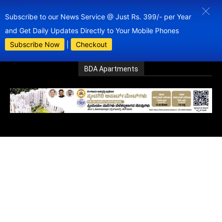
Subscribe to our News Service @ Just Rs. 399/- per Year
and Get Daily Updates Directly to Your Mobile Phones
Subscribe Now
|
Checkout
BDA Apartments