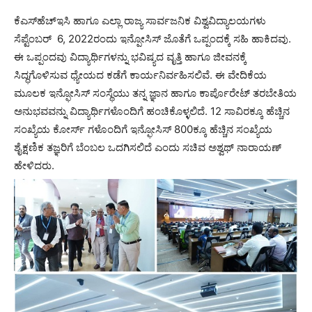
ಕೆಎಸ್‌ಹೆಚ್‌ಇಸಿ ಹಾಗೂ ಎಲ್ಲಾ ರಾಜ್ಯ ಸಾರ್ವಜನಿಕ ವಿಶ್ವವಿದ್ಯಾಲಯಗಳು
ಸೆಪ್ಟೆಂಬರ್ 6, 2022ರಂದು ಇನ್ಪೋಸಿಸ್ ಜೊತೆಗೆ ಒಪ್ಪಂದಕ್ಕೆ ಸಹಿ ಹಾಕಿದವು.
ಈ ಒಪ್ಪಂದವು ವಿದ್ಯಾರ್ಥಿಗಳನ್ನು ಭವಿಷ್ಯದ ವೃತ್ತಿ ಹಾಗೂ ಜೀವನಕ್ಕೆ
ಸಿದ್ಧಗೊಳಿಸುವ ಧ್ಯೇಯದ ಕಡೆಗೆ ಕಾರ್ಯನಿರ್ವಹಿಸಲಿವೆ. ಈ ವೇದಿಕೆಯ
ಮೂಲಕ ಇನ್ಫೋಸಿಸ್ ಸಂಸ್ಥೆಯು ತನ್ನ ಜ್ಞಾನ ಹಾಗೂ ಕಾರ್ಪೊರೇಟ್ ತರಬೇತಿಯ
ಅನುಭವವನ್ನು ವಿದ್ಯಾರ್ಥಿಗಳೊಂದಿಗೆ ಹಂಚಿಕೊಳ್ಳಲಿದೆ. 12 ಸಾವಿರಕ್ಕೂ ಹೆಚ್ಚಿನ
ಸಂಖ್ಯೆಯ ಕೋರ್ಸ್ ಗಳೊಂದಿಗೆ ಇನ್ಫೋಸಿಸ್ 800ಕ್ಕೂ ಹೆಚ್ಚಿನ ಸಂಖ್ಯೆಯ
ಶೈಕ್ಷಣಿಕ ತಜ್ಞರಿಗೆ ಬೆಂಬಲ ಒದಗಿಸಲಿದೆ ಎಂದು ಸಚಿವ ಅಶ್ವಥ್ ನಾರಾಯಣ್
ಹೇಳಿದರು.