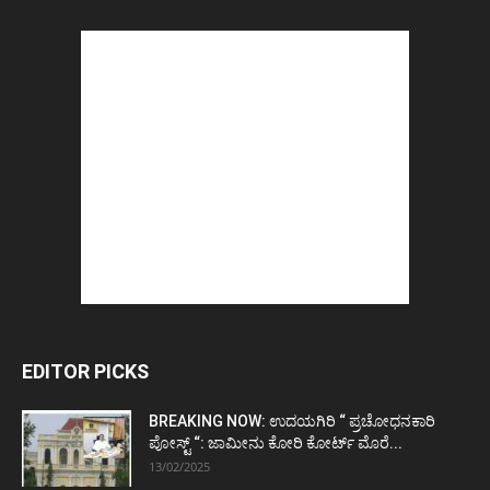
EDITOR PICKS
BREAKING NOW: ಉದಯಗಿರಿ “ ಪ್ರಚೋಧನಕಾರಿ
ಪೋಸ್ಟ್‌ “: ಜಾಮೀನು ಕೋರಿ ಕೋರ್ಟ್‌ ಮೊರೆ...
13/02/2025