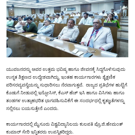
ಯುವಜನರನ್ನು ಅವರ ಉತ್ತಮ ಭವಿಷ್ಯ ಹಾಗೂ ಜೀವನಕ್ಕೆ ಸಿದ್ಧಗೊಳಿಸುವುದು
ಉನ್ನತ ಶಿಕ್ಷಣದ ಉದ್ಧೇಶವಾಗಿದ್ದು, ಇಂತಹ ಕಾರ್ಯಗಾರಗಳು ಶೈಕ್ಷಣಿಕ
ಪರಿಸರವ್ಯವಸ್ಥೆಯನ್ನು ಸುಧಾರಿಸಲು ನೆರವಾಗುತ್ತವೆ. ರಾಜ್ಯದ ಪ್ರತಿಭೆಗಳ ಹುಟ್ಟಿಗೆ
ಕೊಡುಗೆ ನೀಡುವಲ್ಲಿ ಇನ್ಫೋಸಿಸ್, ಕೆಎಸ್‌ ಹೆಚ್‌ ಇಸಿ ಹಾಗೂ ವಿಸಿಗಳು ಹಾಗೂ
ತಂಡಗಳ ಉತ್ಸಾಹಭರಿತ ಭಾಗವಹಿಸುವಿಕೆಗೆ ಈ ಸಂದರ್ಭಧಲ್ಲಿ ಕೃತಜ್ಞತೆಗಳನ್ನು
ಸಲ್ಲಿಸಲು ಬಯಸುತ್ತೇನೆ ಎಂದರು.
ಕಾರ್ಯಗಾರದಲ್ಲಿ ಮೈಸೂರು ವಿಶ್ವವಿದ್ಯಾನಿಲಯ ಕುಲಪತಿ ಪ್ರೊ.ಜಿ.ಹೇಮಂತ್
ಕುಮಾರ್ ಸೇರಿ ಇನ್ನಿತರರು ಉಪಸ್ಥಿತರಿದ್ದರು.