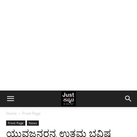
Home
Front Page
Front Page
News
ಯುವಜನರನ್ನ ಉತ್ತಮ ಭವಿಷ್ಯ