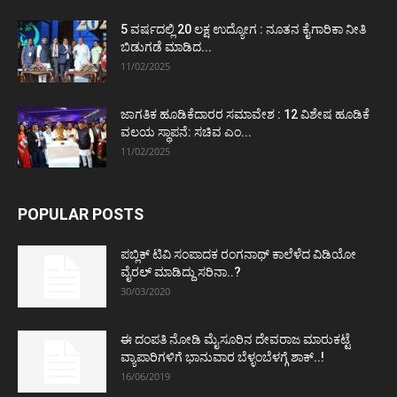
5 ವರ್ಷದಲ್ಲಿ 20 ಲಕ್ಷ ಉದ್ಯೋಗ : ನೂತನ ಕೈಗಾರಿಕಾ ನೀತಿ
ಬಿಡುಗಡೆ ಮಾಡಿದ...
11/02/2025
ಜಾಗತಿಕ ಹೂಡಿಕೆದಾರರ ಸಮಾವೇಶ : 12 ವಿಶೇಷ ಹೂಡಿಕೆ
ವಲಯ ಸ್ಥಾಪನೆ: ಸಚಿವ ಎಂ...
11/02/2025
POPULAR POSTS
ಪಬ್ಲಿಕ್ ಟಿವಿ ಸಂಪಾದಕ ರಂಗನಾಥ್ ಕಾಲೆಳೆದ ವಿಡಿಯೋ
ವೈರಲ್ ಮಾಡಿದ್ದು ಸರಿನಾ..?
30/03/2020
ಈ ದಂಪತಿ ನೋಡಿ ಮೈಸೂರಿನ ದೇವರಾಜ ಮಾರುಕಟ್ಟೆ
ವ್ಯಾಪಾರಿಗಳಿಗೆ ಭಾನುವಾರ ಬೆಳ್ಳಂಬೆಳಗ್ಗೆ ಶಾಕ್..!
16/06/2019