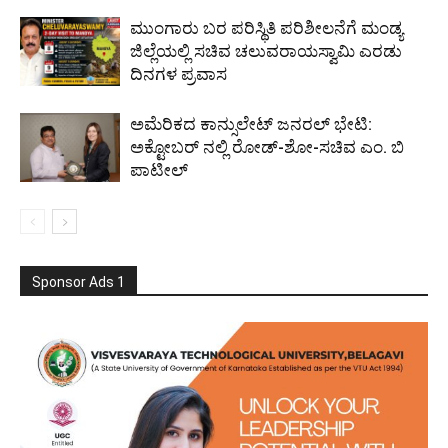
ಮುಂಗಾರು ಬರ ಪರಿಸ್ಥಿತಿ ಪರಿಶೀಲನೆಗೆ ಮಂಡ್ಯ
ಜಿಲ್ಲೆಯಲ್ಲಿ ಸಚಿವ ಚಲುವರಾಯಸ್ವಾಮಿ ಎರಡು
ದಿನಗಳ ಪ್ರವಾಸ
ಅಮೆರಿಕದ ಕಾನ್ಸುಲೇಟ್ ಜನರಲ್ ಭೇಟಿ:
ಅಕ್ಟೋಬರ್ ನಲ್ಲಿ ರೋಡ್-ಶೋ-ಸಚಿವ ಎಂ. ಬಿ
ಪಾಟೀಲ್
Sponsor Ads 1