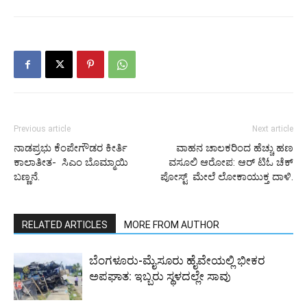
Previous article
Next article
ನಾಡಪ್ರಭು ಕೆಂಪೇಗೌಡರ ಕೀರ್ತಿ
ವಾಹನ ಚಾಲಕರಿಂದ ಹೆಚ್ಚು ಹಣ
ಕಾಲಾತೀತ- ಸಿಎಂ ಬೊಮ್ಮಾಯಿ
ವಸೂಲಿ ಆರೋಪ: ಆರ್ ಟಿಓ ಚೆಕ್
ಬಣ್ಣನೆ.
ಪೋಸ್ಟ್ ಮೇಲೆ ಲೋಕಾಯುಕ್ತ ದಾಳಿ.
RELATED ARTICLES
MORE FROM AUTHOR
ಬೆಂಗಳೂರು-ಮೈಸೂರು ಹೈವೇಯಲ್ಲಿ ಭೀಕರ
ಅಪಘಾತ: ಇಬ್ಬರು ಸ್ಥಳದಲ್ಲೇ ಸಾವು