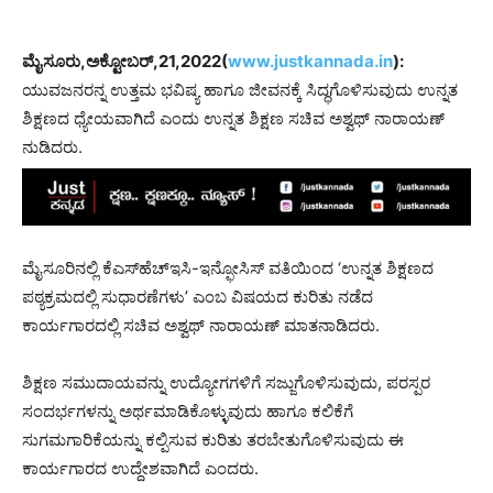
ಮೈಸೂರು,ಅಕ್ಟೋಬರ್,21,2022(
www.justkannada.in
):
ಯುವಜನರನ್ನ ಉತ್ತಮ ಭವಿಷ್ಯ ಹಾಗೂ ಜೀವನಕ್ಕೆ ಸಿದ್ಧಗೊಳಿಸುವುದು ಉನ್ನತ
ಶಿಕ್ಷಣದ ಧ್ಯೇಯವಾಗಿದೆ ಎಂದು ಉನ್ನತ ಶಿಕ್ಷಣ ಸಚಿವ ಅಶ್ವಥ್ ನಾರಾಯಣ್
ನುಡಿದರು.
ಮೈಸೂರಿನಲ್ಲಿ ಕೆಎಸ್‌ಹೆಚ್‌ಇಸಿ-ಇನ್ಫೋಸಿಸ್ ವತಿಯಿಂದ ‘ಉನ್ನತ ಶಿಕ್ಷಣದ
ಪಠ್ಯಕ್ರಮದಲ್ಲಿ ಸುಧಾರಣೆಗಳು’ ಎಂಬ ವಿಷಯದ ಕುರಿತು ನಡೆದ
ಕಾರ್ಯಗಾರದಲ್ಲಿ ಸಚಿವ ಅಶ್ವಥ್ ನಾರಾಯಣ್ ಮಾತನಾಡಿದರು.
ಶಿಕ್ಷಣ ಸಮುದಾಯವನ್ನು ಉದ್ಯೋಗಗಳಿಗೆ ಸಜ್ಜುಗೊಳಿಸುವುದು, ಪರಸ್ಪರ
ಸಂದರ್ಭಗಳನ್ನು ಅರ್ಥಮಾಡಿಕೊಳ್ಳುವುದು ಹಾಗೂ ಕಲಿಕೆಗೆ
ಸುಗಮಗಾರಿಕೆಯನ್ನು ಕಲ್ಪಿಸುವ ಕುರಿತು ತರಬೇತುಗೊಳಿಸುವುದು ಈ
ಕಾರ್ಯಗಾರದ ಉದ್ದೇಶವಾಗಿದೆ ಎಂದರು.