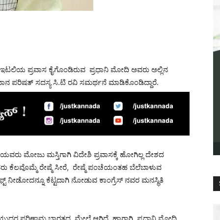
ಇಟಲಿಯ ಪ್ರವಾಸ ಕೈಗೊಂಡಿರುವ ಪ್ರಧಾನಿ ಮೋದಿ ಅವರು ಅಲ್ಲಿನ
ನ ಪರಿಷತ್ ಸದಸ್ಯ ಸಿ.ಟಿ ರವಿ ಸಮರ್ಥನೆ ಮಾಡಿಕೊಂಡಿದ್ದಾರೆ.
ಯವರು ಮೋಜು ಮಸ್ತಿಗಾಗಿ ವಿದೇಶಿ ಪ್ರವಾಸಕ್ಕೆ ಹೋಗಿಲ್ಲ ದೇಶದ
ರು ಕೆಲವೊಮ್ಮೆ ರೇಷ್ಮೆ ಸೀರೆ, ರೇಷ್ಮೆ ಪಂಚೆಯಂತಹ ಬೆಲೆಬಾಳುವ
್ಟ್ ನೀಡೋದನ್ನೂ ಕೆಟ್ಟದಾಗಿ ನೋಡುವ ಕಾಂಗ್ರೆಸ್ ನವರ ಮನಸ್ಥಿತಿ
ರೆ ಯುದ್ದರ ಪರಿಣಾಮ ಭಾರತದ ಮೇಲೆ ಆಗಿದೆ. ಹಾಗಾಗಿ. ಪ್ರಧಾನಿ ಮೋದಿ