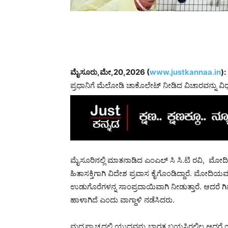
ಮೈಸೂರು,ಮೇ,20,2026 (
www.justkannaa.in
):
ಪ್ರಧಾನಿಗೆ ಮೆಲೋಡಿ ಚಾಕೊಲೇಟ್ ನೀಡಿದ ವಿಚಾರವನ್ನು ವಿಧಾ
ಮೈಸೂರಿನಲ್ಲಿ ಮಾತನಾಡಿದ ಎಂಎಲ್ ಸಿ ಸಿ.ಟಿ ರವಿ, ಮೋದಿ
ಹಿತಾಸಕ್ತಿಗಾಗಿ ವಿದೇಶ ಪ್ರವಾಸ ಕೈಗೊಂಡಿದ್ದಾರೆ. ಮೋದಿಯವ
ಉಡುಗೊರೆಗಳನ್ನ ಸಾಂಪ್ರದಾಯಿವಾಗಿ ನೀಡುತ್ತಾರೆ. ಆದರೆ ಗಿಫ
ಹಾಳಾಗಿದೆ ಎಂದು ವಾಗ್ದಾಳಿ ನಡೆಸಿದರು.
ಮಧ್ಯಪ್ರಾಚ್ಯದಲ್ಲಿ ಯುದ್ದವನ್ನು ಭಾರತ ಬಯಸಿರಲಿಲ್ಲ.ಆದ