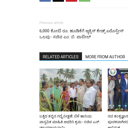
Previous article
6,000 ಕೋಟಿ ರೂ. ಹೂಡಿಕೆಗೆ ಆ್ಯಕ್ಸಿಸ್‌ ಕೇಡ್ಸ್‌ ಏರೊಸ್ಪೇಸ್‌
ಒಲವು- ಸಚಿವ ಎಂ. ಬಿ. ಪಾಟೀಲ್
RELATED ARTICLES
MORE FROM AUTHOR
ಬತ್ತಿದ ಕಬ್ಬಿನ ಗದ್ದೆ ವೀಕ್ಷಣೆ: ಬೆಳೆ ಹಾನಿಯ
ನವ ತಂತ್ರಜ್ಞಾನ 
ವಾಸ್ತವಿಕ ಮಾಹಿತಿ ಆಧರಿಸಿ ಕ್ರಮ- ಸಚಿವ ಎನ್.
ಪೂರಕವಾಗಿರಬೇಕ
ಚಲುವರಾಯಸ್ವಾಮಿ
ಅಭಿಮತ