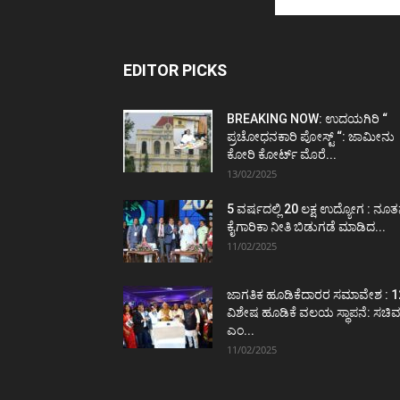
EDITOR PICKS
BREAKING NOW: ಉದಯಗಿರಿ “
ಪ್ರಚೋಧನಕಾರಿ ಪೋಸ್ಟ್‌ “: ಜಾಮೀನು
ಕೋರಿ ಕೋರ್ಟ್‌ ಮೊರೆ...
13/02/2025
5 ವರ್ಷದಲ್ಲಿ 20 ಲಕ್ಷ ಉದ್ಯೋಗ : ನೂ
ಕೈಗಾರಿಕಾ ನೀತಿ ಬಿಡುಗಡೆ ಮಾಡಿದ...
11/02/2025
ಜಾಗತಿಕ ಹೂಡಿಕೆದಾರರ ಸಮಾವೇಶ : 1
ವಿಶೇಷ ಹೂಡಿಕೆ ವಲಯ ಸ್ಥಾಪನೆ: ಸಚಿ
ಎಂ...
11/02/2025