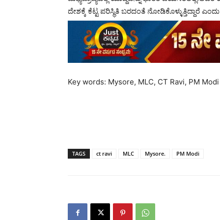
ದೇಶಕ್ಕೆ ಕೆಟ್ಟ ಪರಿಸ್ಥಿತಿ ಬರದಂತೆ ನೋಡಿಕೊಳ್ಳುತ್ತಿದ್ದಾರೆ ಎಂದು
Key words: Mysore, MLC, CT Ravi, PM Modi
TAGS
ct ravi
MLC
Mysore.
PM Modi