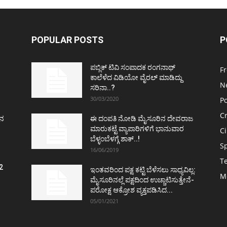
POPULAR POSTS
P
ಪಬ್ಲಿಕ್ ಟಿವಿ ಸಂಪಾದಕ ರಂಗನಾಥ್
F
ಕಾಲೆಳೆದ ವಿಡಿಯೋ ವೈರಲ್ ಮಾಡಿದ್ದು
N
ಸರಿನಾ..?
30/03/2020
Po
C
ತನ
ಈ ದಂಪತಿ ನೋಡಿ ಮೈಸೂರಿನ ದೇವರಾಜ
ಮಾರುಕಟ್ಟೆ ವ್ಯಾಪಾರಿಗಳಿಗೆ ಭಾನುವಾರ
C
ಬೆಳ್ಳಂಬೆಳಗ್ಗೆ ಶಾಕ್..!
S
16/06/2019
T
2
ಇಂತವರಿಂದ ಪಕ್ಷ ಕಟ್ಟಿ ಬೆಳೆಸಲು ಸಾಧ್ಯವಿಲ್ಲ:
M
ವ
ಮೈಸೂರಿನಲ್ಲೆ ಪಕ್ಷದಿಂದ ಉಚ್ಚಾಟಿಸುತ್ತೇನೆ-
ಪರೋಕ್ಷ ಆಕ್ರೋಶ ವ್ಯಕ್ತಪಡಿಸಿದ...
05/01/2021