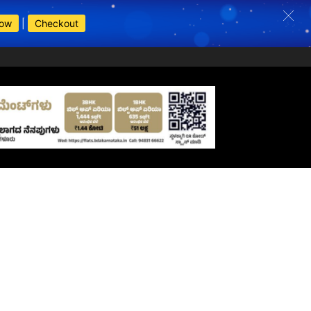
Now
|
Checkout
s