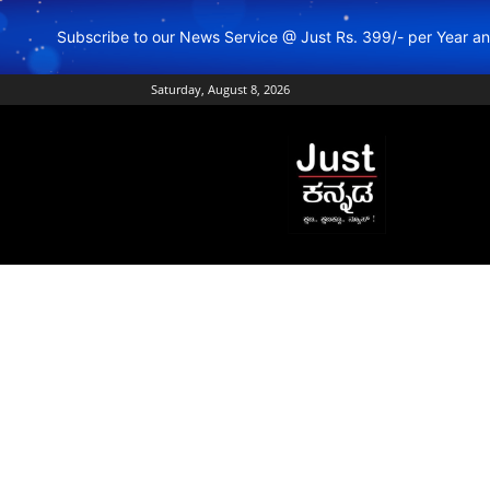
Subscribe to our News Service @ Just Rs. 399/- per Year 
Saturday, August 8, 2026
Just
Kannada
–
Online
Kannada
News
|
Breaking
Kannada
News
|
Karnataka
News
|
Live