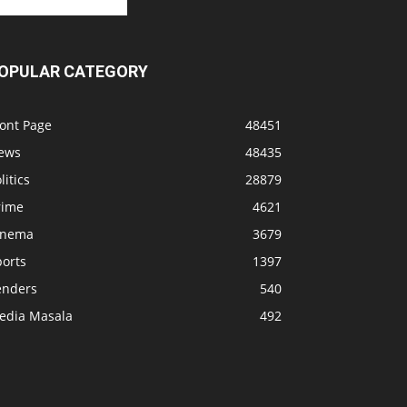
OPULAR CATEGORY
ront Page
48451
ews
48435
litics
28879
rime
4621
inema
3679
ports
1397
enders
540
edia Masala
492