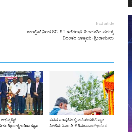
Next article
ಕಾಂಗ್ರೆಸ್ ನಿಂದ SC, ST ಕಡೆಗಣನೆ: ಹಿಂದುಳಿದ ವರ್ಗಕ್ಕೆ
ನಿರಂತರ ಅನ್ಯಾಯ-ಶ್ರೀರಾಮುಲು
ಅಭಿವೃದ್ಧಿಗೆ
ಸಚಿವ ಸಂಪುಟದಲ್ಲಿ ಮಹಿಳೆಯರಿಗೆ ಸ್ಥಾನ
ು: ಶಿಕ್ಷಣ-ಕೈಗಾರಿಕಾ ತಜ್ಞರ
ಸಿಗಲಿದೆ: ಸಿಎಂ ಡಿ.ಕೆ ಶಿವಕುಮಾರ್ ಭರವಸೆ