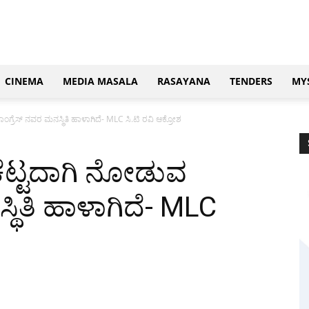
CINEMA
MEDIA MASALA
RASAYANA
TENDERS
MY
ಾಂಗ್ರೆಸ್ ನವರ ಮನಸ್ಥಿತಿ ಹಾಳಾಗಿದೆ- MLC ಸಿ.ಟಿ ರವಿ ಆಕ್ರೋಶ
ಕೆಟ್ಟದಾಗಿ ನೋಡುವ
್ಥಿತಿ ಹಾಳಾಗಿದೆ- MLC