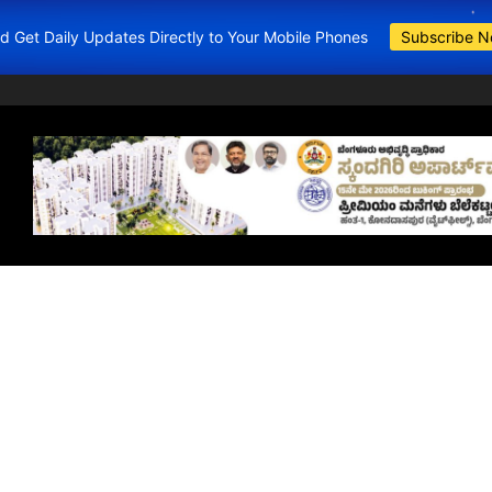
and Get Daily Updates Directly to Your Mobile Phones
Subscribe 
BDA Apartment