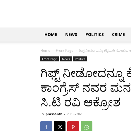
Updates
|
ಕನ್ನಡ
ನ್ಯೂಸ್
|
ಜಸ್ಟ್
HOME
NEWS
POLITICS
CRIME
ಕನ್ನಡ
Home
Front Page
ಗಿಫ್ಟ್ ನೀಡೋದನ್ನೂ ಕೆಟ್ಟದಾಗಿ ನೋಡುವ ಕ
Front Page
News
Politics
ಗಿಫ್ಟ್ ನೀಡೋದನ್ನೂ 
ಕಾಂಗ್ರೆಸ್ ನವರ ಮನಸ
ಸಿ.ಟಿ ರವಿ ಆಕ್ರೋಶ
By
prashanth
-
20/05/2026