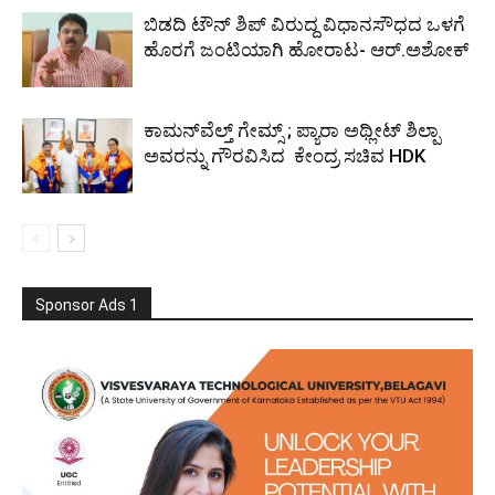
ಬಿಡದಿ ಟೌನ್ ಶಿಪ್ ವಿರುದ್ದ ವಿಧಾನಸೌಧದ ಒಳಗೆ
ಹೊರಗೆ ಜಂಟಿಯಾಗಿ ಹೋರಾಟ- ಆರ್.ಅಶೋಕ್
ಕಾಮನ್‌ವೆಲ್ತ್ ಗೇಮ್ಸ್‌ ; ಪ್ಯಾರಾ ಅಥ್ಲೀಟ್ ಶಿಲ್ಪಾ
ಅವರನ್ನು ಗೌರವಿಸಿದ ಕೇಂದ್ರ ಸಚಿವ HDK
Sponsor Ads 1