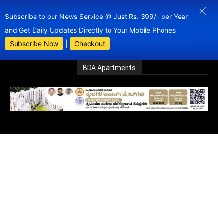
Subscribe to our News Service @ Just Rs. 399/- per Year
and Get Daily Updates Directly to Your Mobile Phones
Subscribe Now
|
Checkout
BDA Apartments