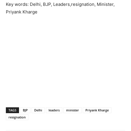
Key words: Delhi, BJP, Leaders,resignation, Minister,
Priyank Kharge
TAGS
BJP
Delhi
leaders
minister
Priyank Kharge
resignation