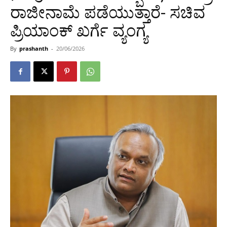
ರಾಜೀನಾಮೆ ಪಡೆಯುತ್ತಾರೆ- ಸಚಿವ
ಪ್ರಿಯಾಂಕ್ ಖರ್ಗೆ ವ್ಯಂಗ್ಯ
By
prashanth
-
20/06/2026