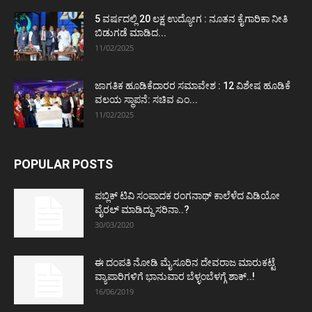
5 ವರ್ಷದಲ್ಲಿ 20 ಲಕ್ಷ ಉದ್ಯೋಗ : ನೂತನ ಕೈಗಾರಿಕಾ ನೀತಿ
ಬಿಡುಗಡೆ ಮಾಡಿದ...
11/02/2025
ಜಾಗತಿಕ ಹೂಡಿಕೆದಾರರ ಸಮಾವೇಶ : 12 ವಿಶೇಷ ಹೂಡಿಕೆ
ವಲಯ ಸ್ಥಾಪನೆ: ಸಚಿವ ಎಂ...
11/02/2025
POPULAR POSTS
ಪಬ್ಲಿಕ್ ಟಿವಿ ಸಂಪಾದಕ ರಂಗನಾಥ್ ಕಾಲೆಳೆದ ವಿಡಿಯೋ
ವೈರಲ್ ಮಾಡಿದ್ದು ಸರಿನಾ..?
30/03/2020
ಈ ದಂಪತಿ ನೋಡಿ ಮೈಸೂರಿನ ದೇವರಾಜ ಮಾರುಕಟ್ಟೆ
ವ್ಯಾಪಾರಿಗಳಿಗೆ ಭಾನುವಾರ ಬೆಳ್ಳಂಬೆಳಗ್ಗೆ ಶಾಕ್..!
16/06/2019