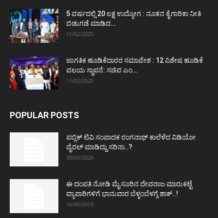
5 ವರ್ಷದಲ್ಲಿ 20 ಲಕ್ಷ ಉದ್ಯೋಗ : ನೂತನ ಕೈಗಾರಿಕಾ ನೀತಿ
ಬಿಡುಗಡೆ ಮಾಡಿದ...
11/02/2025
ಜಾಗತಿಕ ಹೂಡಿಕೆದಾರರ ಸಮಾವೇಶ : 12 ವಿಶೇಷ ಹೂಡಿಕೆ
ವಲಯ ಸ್ಥಾಪನೆ: ಸಚಿವ ಎಂ...
11/02/2025
POPULAR POSTS
ಪಬ್ಲಿಕ್ ಟಿವಿ ಸಂಪಾದಕ ರಂಗನಾಥ್ ಕಾಲೆಳೆದ ವಿಡಿಯೋ
ವೈರಲ್ ಮಾಡಿದ್ದು ಸರಿನಾ..?
30/03/2020
ಈ ದಂಪತಿ ನೋಡಿ ಮೈಸೂರಿನ ದೇವರಾಜ ಮಾರುಕಟ್ಟೆ
ವ್ಯಾಪಾರಿಗಳಿಗೆ ಭಾನುವಾರ ಬೆಳ್ಳಂಬೆಳಗ್ಗೆ ಶಾಕ್..!
16/06/2019