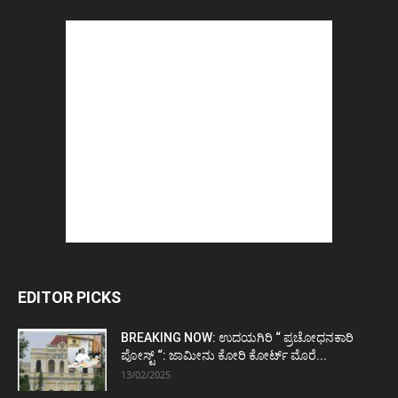
EDITOR PICKS
BREAKING NOW: ಉದಯಗಿರಿ “ ಪ್ರಚೋಧನಕಾರಿ
ಪೋಸ್ಟ್‌ “: ಜಾಮೀನು ಕೋರಿ ಕೋರ್ಟ್‌ ಮೊರೆ...
13/02/2025