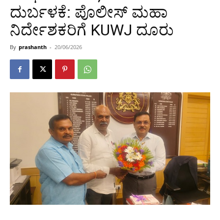
ದುರ್ಬಳಕೆ: ಪೊಲೀಸ್ ಮಹಾ
ನಿರ್ದೇಶಕರಿಗೆ KUWJ ದೂರು
By
prashanth
-
20/06/2026