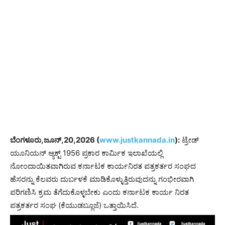
ಬೆಂಗಳೂರು,ಜೂನ್,20,2026 (
www.justkannada.in
):
ಟ್ರೇಡ್
ಯೂನಿಯನ್ ಆ್ಯಕ್ಟ್ 1956 ಪ್ರಕಾರ ಕಾರ್ಮಿಕ ಇಲಾಖೆಯಲ್ಲಿ
ನೋಂದಾಯಿತವಾಗಿರುವ ಕರ್ನಾಟಕ ಕಾರ್ಯನಿರತ ಪತ್ರಕರ್ತರ ಸಂಘದ
ಹೆಸರನ್ನು ಕೆಲವರು ದುರ್ಬಳಕೆ ಮಾಡಿಕೊಳ್ಳುತ್ತಿರುವುದನ್ನು ಗಂಭೀರವಾಗಿ
ಪರಿಗಣಿಸಿ ಕ್ರಮ ತೆಗೆದುಕೊಳ್ಳಬೇಕು ಎಂದು ಕರ್ನಾಟಕ ಕಾರ್ಯ ನಿರತ
ಪತ್ರಕರ್ತರ ಸಂಘ (ಕೆಯುಡಬ್ಲೂಜೆ) ಒತ್ತಾಯಿಸಿದೆ.