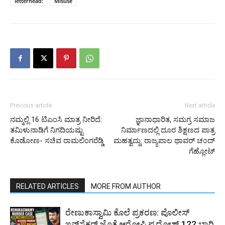
letterhead:
Misuse
Previous article
Next article
ನಮ್ಮಲ್ಲಿ 16 ಟಿಎಂಸಿ ಮಾತ್ರ ನೀರಿದೆ:
ಜ್ಞಾನಾಧಾರಿತ, ಸಮಗ್ರ ಸಮಾಜ
ತಮಿಳುನಾಡಿಗೆ ನಿಗದಿಯಷ್ಟು
ನಿರ್ಮಾಣದಲ್ಲಿ ದೂರ ಶಿಕ್ಷಣದ ಪಾತ್ರ
ಕೊಡೋಣ- ಸಚಿವ ರಾಮಲಿಂಗರೆಡ್ಡಿ
ಮಹತ್ವದ್ದು: ರಾಜ್ಯಪಾಲ ಥಾವರ್ ಚಂದ್
ಗೆಹ್ಲೋಟ್
RELATED ARTICLES
MORE FROM AUTHOR
ರೇಣುಕಾಸ್ವಾಮಿ ಕೊಲೆ ಪ್ರಕರಣ: ಪೊಲೀಸ್
ಇನ್‌ಸ್ಪೆಕ್ಟರ್‌ ಜೊತೆ ಆರೋಪಿ ಪ್ರದೋಶ್‌ 122 ಬಾರಿ