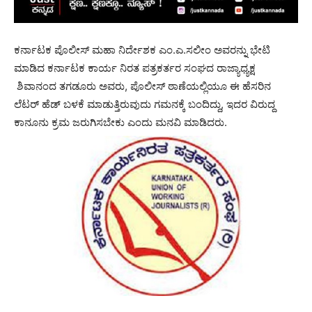
ಕರ್ನಾಟಕ ಪೊಲೀಸ್ ಮಹಾ ನಿರ್ದೇಶಕ ಎಂ.ಎ.ಸಲೀಂ ಅವರನ್ನು ಭೇಟಿ
ಮಾಡಿದ ಕರ್ನಾಟಕ ಕಾರ್ಯ ನಿರತ ಪತ್ರಕರ್ತರ ಸಂಘದ ರಾಜ್ಯಾಧ್ಯಕ್ಷ
ಶಿವಾನಂದ ತಗಡೂರು ಅವರು, ಪೊಲೀಸ್ ಠಾಣೆಯಲ್ಲಿಯೂ ಈ ಹೆಸರಿನ
ಲೆಟರ್‌ ಹೆಡ್ ಬಳಕೆ ಮಾಡುತ್ತಿರುವುದು ಗಮನಕ್ಕೆ ಬಂದಿದ್ದು, ಇದರ ವಿರುದ್ದ
ಕಾನೂನು ಕ್ರಮ ಜರುಗಿಸಬೇಕು ಎಂದು ಮನವಿ ಮಾಡಿದರು.