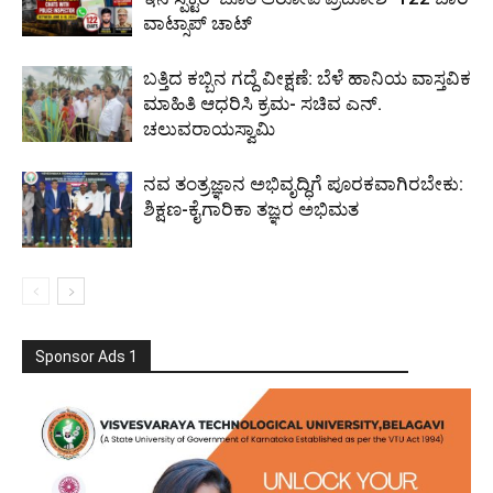
ವಾಟ್ಸಾಪ್ ಚಾಟ್
ಬತ್ತಿದ ಕಬ್ಬಿನ ಗದ್ದೆ ವೀಕ್ಷಣೆ: ಬೆಳೆ ಹಾನಿಯ ವಾಸ್ತವಿಕ
ಮಾಹಿತಿ ಆಧರಿಸಿ ಕ್ರಮ- ಸಚಿವ ಎನ್.
ಚಲುವರಾಯಸ್ವಾಮಿ
ನವ ತಂತ್ರಜ್ಞಾನ ಅಭಿವೃದ್ಧಿಗೆ ಪೂರಕವಾಗಿರಬೇಕು:
ಶಿಕ್ಷಣ-ಕೈಗಾರಿಕಾ ತಜ್ಞರ ಅಭಿಮತ
Sponsor Ads 1