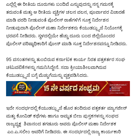
ಎಲ್ಲೆಲ್ಲಿ ಈ ರೀತಿಯ ದೂರುಗಳು ಬಂದಿವೆ ಎನ್ನುವುದನ್ನು ನನ್ನ ಗಮನಕ್ಕೆ
ತರುವಂತೆ ಮತ್ತು ಆ ರೀತಿಯ ವ್ಯಕ್ತಿಗಳ ಚಲನ ವಲನ, ಪೂರ್ವಾಪರ ವಿಚಾರಣೆ
ಮಾಡಿ ವರದಿ ನೀಡುವಂತೆ ಪೊಲೀಸ್ ಠಾಣೆಗಳಿಗೆ ಸೂಕ್ತ ನಿರ್ದೇಶನ
ನೀಡುವುದಾಗಿ ಪೊಲೀಸ್ ಮಹಾ ನಿರ್ದೇಶಕರು ಕೆಯುಡಬ್ಲ್ಯುಜೆ ನಿಯೋಗಕ್ಕೆ
ಭರವಸೆ ನೀಡಿದರು. ಸ್ಥಳದಲ್ಲಿಯೇ ಹೆಚ್ಚು ದೂರು ಬಂದ ಜಿಲ್ಲೆಯೊಂದರ
ಪೊಲೀಸ್ ವರಿಷ್ಠಾಧಿಕಾರಿಗೆ ಪೋನ್ ಮಾಡಿ ಸೂಕ್ತ ನಿರ್ದೇಶನವನ್ನೂ ನೀಡಿದರು.
95 ವಸಂತಗಳನ್ನು ತುಂಬಿರುವ ಕರ್ನಾಟಕ ಕಾರ್ಯ ನಿರತ ಪತ್ರಕರ್ತರ ಸಂಘ
ಚಟುವಟಿಕೆಗಳನ್ನು ಗಮನಿಸಿದ್ದೇನೆ. ಸದಾ ಕ್ರೀಯಾಶೀಲವಾಗಿರುವ
ಕೆಯುಡಬ್ಲ್ಯುಜೆ ಬಗ್ಗೆ ಮೆಚ್ಚುಗೆಯನ್ನು ವ್ಯಕ್ತಪಡಿಸಿದರು.
ಇದೇ ಸಂದರ್ಭದಲ್ಲಿ ಕೆಯುಡಬ್ಲ್ಯುಜೆ ಹೊರ ತಂದಿರುವ ಪತ್ರಕರ್ತ ಮ್ಯಾಗಜೀನ್
ಮತ್ತು ಕೋವಿಡ್ ಕಥೆಗಳು ಹಾಗೂ ಅಮೃತ ಬೀಜ ಪುಸ್ತಕಗಳನ್ನು ಸಂಘದ
ರಾಜ್ಯಧ್ಯಕ್ಷ ಶಿವಾನಂದ ತಗಡೂರು ಅವರು ಪೊಲೀಸ್ ಮಹಾ ನಿರ್ದೇಶಕ
ಎಂ.ಎ.ಸಲೀಂ ಅವರಿಗೆ ನೀಡಿದರು. ಈ ಸಂದರ್ಭದಲ್ಲಿ ರಾಜ್ಯ ಕಾರ್ಯಕಾರಿ