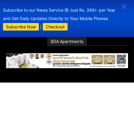
Subscribe to our News Service @ Just Rs. 399/- per Year
and Get Daily Updates Directly to Your Mobile Phones
Subscribe Now
|
Checkout
BDA Apartments