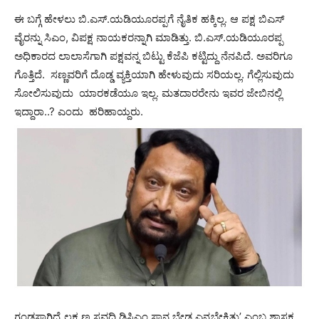
ಈ ಬಗ್ಗೆ ಹೇಳಲು ಬಿ.ಎಸ್​​.ಯಡಿಯೂರಪ್ಪಗೆ ನೈತಿಕ ಹಕ್ಕಿಲ್ಲ. ಆ ಪಕ್ಷ ಬಿಎಸ್​
ವೈರನ್ನು ಸಿಎಂ, ವಿಪಕ್ಷ ನಾಯಕರನ್ನಾಗಿ ಮಾಡಿತ್ತು. ಬಿ.ಎಸ್​.ಯಡಿಯೂರಪ್ಪ
ಅಧಿಕಾರದ ಲಾಲಾಸೆಗಾಗಿ ಪಕ್ಷವನ್ನ ಬಿಟ್ಟು ಕೆಜೆಪಿ ಕಟ್ಟಿದ್ದು ನೆನಪಿದೆ. ಅವರಿಗೂ
ಗೊತ್ತಿದೆ. ಸಣ್ಣವರಿಗೆ ದೊಡ್ಡ ವ್ಯಕ್ತಿಯಾಗಿ ಹೇಳುವುದು ಸರಿಯಲ್ಲ. ಗೆಲ್ಲಿಸುವುದು
ಸೋಲಿಸುವುದು ಯಾರಕಡೆಯೂ ಇಲ್ಲ. ಮತದಾರರೇನು ಇವರ ಜೇಬಿನಲ್ಲಿ
ಇದ್ದಾರಾ..? ಎಂದು ಹರಿಹಾಯ್ದರು.
ಗಂಡಸಾಗಿದ್ರೆ ಲಕ್ಷ್ಮಣ ಸವದಿ ಡಿಸಿಎಂ ಸ್ಥಾನ ಬೇಡ ಎನ್ನಬೇಕಿತ್ತು’ ಎಂಬ ಶಾಸಕ