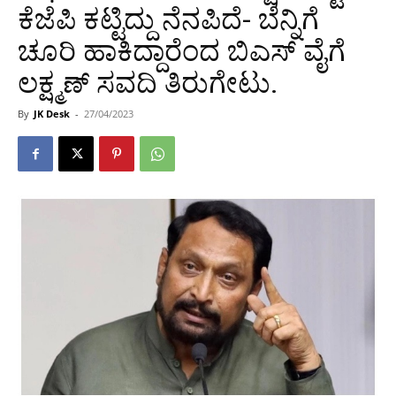
ಕೆಜೆಪಿ ಕಟ್ಟಿದ್ದು ನೆನಪಿದೆ- ಬೆನ್ನಿಗೆ
ಚೂರಿ ಹಾಕಿದ್ದಾರೆಂದ ಬಿಎಸ್ ವೈಗೆ
ಲಕ್ಷ್ಮಣ್ ಸವದಿ ತಿರುಗೇಟು.
By
JK Desk
-
27/04/2023