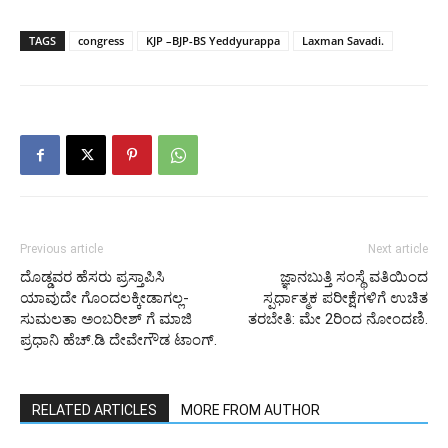
TAGS
congress
KJP –BJP-BS Yeddyurappa
Laxman Savadi.
Previous article
Next article
ದೊಡ್ಡವರ ಹೆಸರು ಪ್ರಸ್ತಾಪಿಸಿ
ಜ್ಞಾನಬುತ್ತಿ ಸಂಸ್ಥೆ ವತಿಯಿಂದ
ಯಾವುದೇ ಗೊಂದಲಕ್ಕೀಡಾಗಲ್ಲ-
ಸ್ಪರ್ಧಾತ್ಮಕ ಪರೀಕ್ಷೆಗಳಿಗೆ ಉಚಿತ
ಸುಮಲತಾ ಅಂಬರೀಶ್ ಗೆ ಮಾಜಿ
ತರಬೇತಿ: ಮೇ 2ರಿಂದ ನೋಂದಣಿ.
ಪ್ರಧಾನಿ ಹೆಚ್.ಡಿ ದೇವೇಗೌಡ ಟಾಂಗ್.
RELATED ARTICLES
MORE FROM AUTHOR