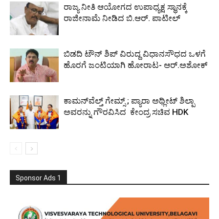
ರಾಜ್ಯ ನೀತಿ ಆಯೋಗದ ಉಪಾಧ್ಯಕ್ಷ ಸ್ಥಾನಕ್ಕೆ
ರಾಜೀನಾಮೆ ನೀಡಿದ ಬಿ.ಆರ್. ಪಾಟೀಲ್
ಬಿಡದಿ ಟೌನ್ ಶಿಪ್ ವಿರುದ್ದ ವಿಧಾನಸೌಧದ ಒಳಗೆ
ಹೊರಗೆ ಜಂಟಿಯಾಗಿ ಹೋರಾಟ- ಆರ್.ಅಶೋಕ್
ಕಾಮನ್‌ವೆಲ್ತ್ ಗೇಮ್ಸ್‌ ; ಪ್ಯಾರಾ ಅಥ್ಲೀಟ್ ಶಿಲ್ಪಾ
ಅವರನ್ನು ಗೌರವಿಸಿದ ಕೇಂದ್ರ ಸಚಿವ HDK
Sponsor Ads 1