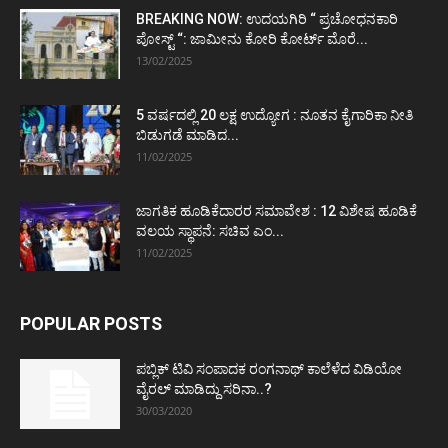
BREAKING NOW: ಉದಯಗಿರಿ “ ಪ್ರಚೋಧನಕಾರಿ
ಪೋಸ್ಟ್‌ “: ಜಾಮೀನು ಕೋರಿ ಕೋರ್ಟ್‌ ಮೊರೆ...
13/02/2025
5 ವರ್ಷದಲ್ಲಿ 20 ಲಕ್ಷ ಉದ್ಯೋಗ : ನೂತನ ಕೈಗಾರಿಕಾ ನೀತಿ
ಬಿಡುಗಡೆ ಮಾಡಿದ...
11/02/2025
ಜಾಗತಿಕ ಹೂಡಿಕೆದಾರರ ಸಮಾವೇಶ : 12 ವಿಶೇಷ ಹೂಡಿಕೆ
ವಲಯ ಸ್ಥಾಪನೆ: ಸಚಿವ ಎಂ...
11/02/2025
POPULAR POSTS
ಪಬ್ಲಿಕ್ ಟಿವಿ ಸಂಪಾದಕ ರಂಗನಾಥ್ ಕಾಲೆಳೆದ ವಿಡಿಯೋ
ವೈರಲ್ ಮಾಡಿದ್ದು ಸರಿನಾ..?
30/03/2020