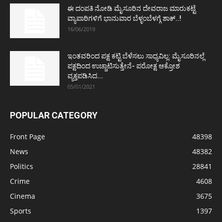
ಈ ದಂಪತಿ ನೋಡಿ ಮೈಸೂರಿನ ದೇವರಾಜ ಮಾರುಕಟ್ಟೆ
ವ್ಯಾಪಾರಿಗಳಿಗೆ ಭಾನುವಾರ ಬೆಳ್ಳಂಬೆಳಗ್ಗೆ ಶಾಕ್..!
16/06/2019
ಇಂತವರಿಂದ ಪಕ್ಷ ಕಟ್ಟಿ ಬೆಳೆಸಲು ಸಾಧ್ಯವಿಲ್ಲ: ಮೈಸೂರಿನಲ್ಲೆ
ಪಕ್ಷದಿಂದ ಉಚ್ಚಾಟಿಸುತ್ತೇನೆ- ಪರೋಕ್ಷ ಆಕ್ರೋಶ
ವ್ಯಕ್ತಪಡಿಸಿದ...
05/01/2021
POPULAR CATEGORY
Front Page
48398
News
48382
Politics
28841
Crime
4608
Cinema
3675
Sports
1397