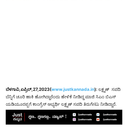
ಬೆಳಗಾವಿ,ಏಪ್ರಿಲ್,27,2023(
www.justkannada.in
):
ಲಕ್ಷ್ಮಣ್ ಸವದಿ
ಬೆನ್ನಿಗೆ ಚೂರಿ ಹಾಕಿ ಹೋಗಿದ್ದಾರೆಂದು ಹೇಳಿಕೆ ನೀಡಿದ್ದ ಮಾಜಿ ಸಿಎಂ ಬಿಎಸ್
ಯಡಿಯೂರಪ್ಪಗೆ ಕಾಂಗ್ರೆಸ್ ಅಭ್ಯರ್ಥಿ ಲಕ್ಷ್ಮಣ್ ಸವದಿ ತಿರುಗೇಟು ನೀಡಿದ್ದಾರೆ.