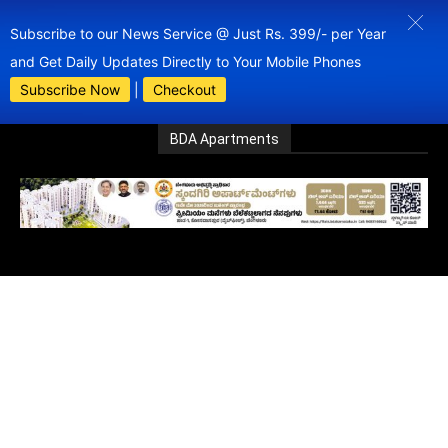
Subscribe to our News Service @ Just Rs. 399/- per Year
and Get Daily Updates Directly to Your Mobile Phones
Subscribe Now
|
Checkout
BDA Apartments