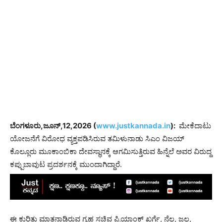
ಬೆಂಗಳೂರು,ಜೂನ್,12,2026 (
www.justkannada.in
):
ಮೇಕೆದಾಟು
ಯೋಜನೆಗೆ ವಿರೋಧ ವ್ಯಕ್ತಪಡಿಸಿರುವ ತಮಿಳುನಾಡು ಸಿಎಂ ವಿಜಯ್
ಕೊಲ್ಲೂರು ಮೂಕಾಂಬಿಕಾ ದೇವಸ್ಥಾನಕ್ಕೆ ಆಗಮಿಸುತ್ತಿರುವ ಹಿನ್ನೆಲೆ ಅವರ ವಿರುದ್ದ
ಕಪ್ಪುಬಾವುಟ ಪ್ರದರ್ಶನಕ್ಕೆ ಮುಂದಾಗಿದ್ದಾರೆ.
ಈ ಕುರಿತು ಮಾತನಾಡಿರುವ ಗೃಹ ಸಚಿವ ಪ್ರಿಯಾಂಕ್ ಖರ್ಗೆ, ನೆಲ, ಜಲ,