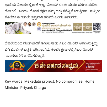
ಭಾಷೆಯ ವಿಚಾರದಲ್ಲಿ ರಾಜಿ ಇಲ್ಲ. ವಿಜಯ್ ಬಂದು ದೇವರ ದರ್ಶನ ಪಡೆದು
ಹೋಗಲಿ. ಬಂದು ಹೋದ ತಕ್ಷಣ ನಮ್ಮ ಹಕ್ಕು ಬಿಟ್ಟು ಕೊಡುತ್ತೀವಾ. ಸುಪ್ರೀಂ
ಕೋರ್ಟ್ ಈಗಾಗಲೇ ಸ್ಪಷ್ಟವಾಗಿ ಹೇಳಿದೆ ಎಂದು ತಿಳಿಸಿದರು.
ದೆಹಲಿಯಿಂದ ಮಂಗಳೂರಿಗೆ ತಮಿಳುನಾಡು ಸಿಎಂ ವಿಜಯ್ ಆಗಮಿಸುತ್ತಿದ್ದು
ಬಿಗಿ ಪೊಲೀಸ್ ಭದ್ರತೆ ವಹಿಸಲಾಗಿದೆ. ಕೆಲವೇ ಕ್ಷಣಗಳಲ್ಲಿ ಸಿಎಂ ವಿಜಯ್
ಮಂಗಳೂರಿಗೆ ಆಗಮಿಸಲಿದ್ದಾರೆ.
Key words: Mekedatu project, No compromise, Home
Minister, Priyank Kharge