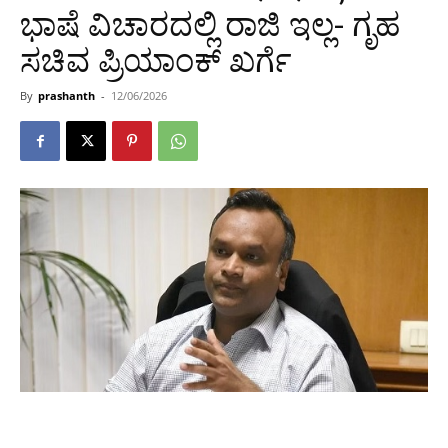
ಭಾಷೆ ವಿಚಾರದಲ್ಲಿ ರಾಜಿ ಇಲ್ಲ- ಗೃಹ
ಸಚಿವ ಪ್ರಿಯಾಂಕ್ ಖರ್ಗೆ
By
prashanth
-
12/06/2026