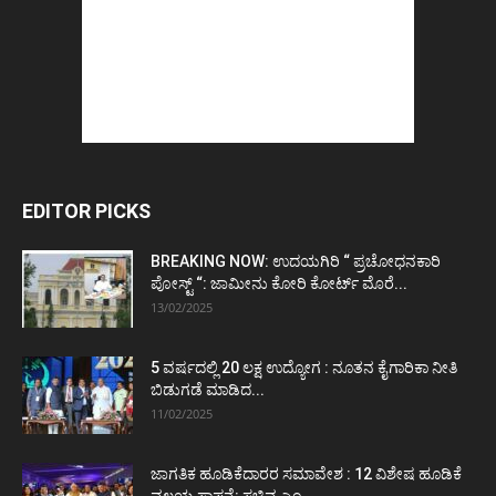
EDITOR PICKS
BREAKING NOW: ಉದಯಗಿರಿ “ ಪ್ರಚೋಧನಕಾರಿ
ಪೋಸ್ಟ್‌ “: ಜಾಮೀನು ಕೋರಿ ಕೋರ್ಟ್‌ ಮೊರೆ...
13/02/2025
5 ವರ್ಷದಲ್ಲಿ 20 ಲಕ್ಷ ಉದ್ಯೋಗ : ನೂತನ ಕೈಗಾರಿಕಾ ನೀತಿ
ಬಿಡುಗಡೆ ಮಾಡಿದ...
11/02/2025
ಜಾಗತಿಕ ಹೂಡಿಕೆದಾರರ ಸಮಾವೇಶ : 12 ವಿಶೇಷ ಹೂಡಿಕೆ
ವಲಯ ಸ್ಥಾಪನೆ: ಸಚಿವ ಎಂ...