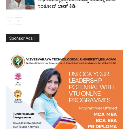
ಸಂತೋಷ್ ಲಾಡ್ ಕಿಡಿ
Sponsor Ads 1