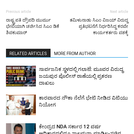
Previous article
Next article
ರಾಷ್ಟ್ರಪತಿ ದ್ರೌಪದಿ ಮುರ್ಮು
ತಮಿಳುನಾಡು ಸಿಎಂ ವಿಜಯ್ ವಿರುದ್ದ
ಭೇಟಿಯಾಗಿ ಚರ್ಚಿಸಿದ ಸಿಎಂ ಡಿಕೆ
ಪ್ರತಿಭಟನೆಗೆ ನಿರ್ಧರಿಸಿದ್ದ ಕರವೇ
ಶಿವಕುಮಾರ್
ಕಾರ್ಯಕರ್ತರು ವಶಕ್ಕೆ
RELATED ARTICLES
MORE FROM AUTHOR
ಸಾರ್ವಜನಿಕ ಸ್ಥಳದಲ್ಲಿ ಗಲಾಟೆ: ಮೂವರ ವಿರುದ್ಧ
ಜಯಪುರ ಪೊಲೀಸ್ ಠಾಣೆಯಲ್ಲಿ ಪ್ರಕರಣ
ದಾಖಲು
ಕಾರವಾರದ ನೌಕಾ ನೆಲೆಗೆ ಭೇಟಿ ನೀಡಿದ ವಿಟಿಯು
ನಿಯೋಗ
ಕೇಂದ್ರದ NDA ಸರ್ಕಾರ 12 ವರ್ಷ
ಅಧಿಕಾರದಲ್ಲಿದ್ರೂ ಸಾಲಮನ್ನಾ ಮಾಡಿಲ್ಲ-ಸಚಿವ