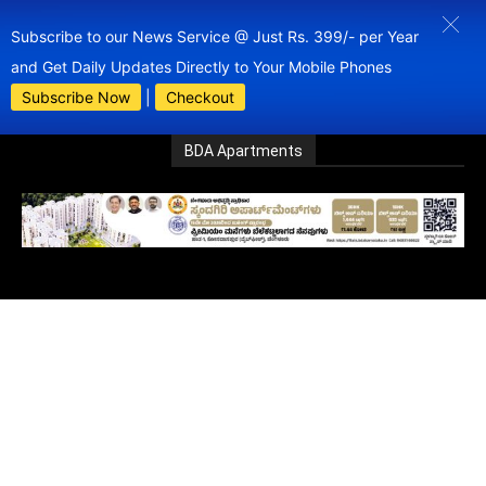
Subscribe to our News Service @ Just Rs. 399/- per Year
and Get Daily Updates Directly to Your Mobile Phones
Subscribe Now
|
Checkout
BDA Apartments