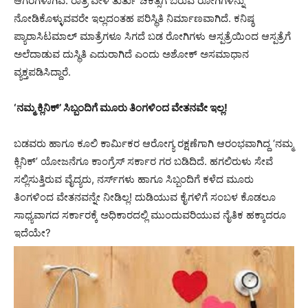
ಆಗರಗಳಾಗಿವೆ. ರಾತ್ರಿ ವೇಳೆ ತುರ್ತು ಚಿಕಿತ್ಸೆಗೆ ಬರುವ ರೋಗಿಗಳನ್ನು
ನೋಡಿಕೊಳ್ಳುವವರೇ ಇಲ್ಲದಂತಹ ಪರಿಸ್ಥಿತಿ ನಿರ್ಮಾಣವಾಗಿದೆ. ಕನಿಷ್ಠ
ಪ್ಯಾರಾಸಿಟಮಾಲ್ ಮಾತ್ರೆಗಳೂ ಸಿಗದೆ ಬಡ ರೋಗಿಗಳು ಆಸ್ಪತ್ರೆಯಿಂದ ಆಸ್ಪತ್ರೆಗೆ
ಅಲೆದಾಡುವ ದುಸ್ಥಿತಿ ಎದುರಾಗಿದೆ ಎಂದು ಅಶೋಕ್ ಅಸಮಾಧಾನ
ವ್ಯಕ್ತಪಡಿಸಿದ್ದಾರೆ.
‘ನಮ್ಮ ಕ್ಲಿನಿಕ್’ ಸಿಬ್ಬಂದಿಗೆ ಮೂರು ತಿಂಗಳಿಂದ ವೇತನವೇ ಇಲ್ಲ!
ಬಡವರು ಹಾಗೂ ಕೂಲಿ ಕಾರ್ಮಿಕರ ಆರೋಗ್ಯ ರಕ್ಷಣೆಗಾಗಿ ಆರಂಭವಾಗಿದ್ದ ‘ನಮ್ಮ
ಕ್ಲಿನಿಕ್’ ಯೋಜನೆಗೂ ಕಾಂಗ್ರೆಸ್ ಸರ್ಕಾರ ಗರ ಬಡಿದಿದೆ. ಹಗಲಿರುಳು ಸೇವೆ
ಸಲ್ಲಿಸುತ್ತಿರುವ ವೈದ್ಯರು, ನರ್ಸ್‌ಗಳು ಹಾಗೂ ಸಿಬ್ಬಂದಿಗೆ ಕಳೆದ ಮೂರು
ತಿಂಗಳಿಂದ ವೇತನವನ್ನೇ ನೀಡಿಲ್ಲ! ದುಡಿಯುವ ಕೈಗಳಿಗೆ ಸಂಬಳ ಕೊಡಲೂ
ಸಾಧ್ಯವಾಗದ ಸರ್ಕಾರಕ್ಕೆ ಅಧಿಕಾರದಲ್ಲಿ ಮುಂದುವರಿಯುವ ನೈತಿಕ ಹಕ್ಕಾದರೂ
ಇದೆಯೇ?