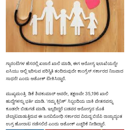
ಗ್ಯಾರಂಟಿಗಳ ಹೆಸರಲ್ಲಿ ಖಜಾನೆ ಖಾಲಿ ಮಾಡಿ, ಈಗ ಆರೋಗ್ಯ ಇಲಾಖೆಯನ್ನೇ
ಐಸಿಯು ಅಲ್ಲಿ ಇರಿಸುವ ಪರಿಸ್ಥಿತಿ ತಂದಿರುವುದೇ ಕಾಂಗ್ರೆಸ್ ಸರ್ಕಾರದ ನಿಜವಾದ
ಸಾಧನೆ! ಎಂದು ಅಶೋಕ್ ಟೀಕಿಸಿದ್ದಾರೆ.
ಮುಖ್ಯಮಂತ್ರಿ ಡಿಕೆ ಶಿವಕುಮಾರ್ ಅವರೇ, ತಕ್ಷಣವೇ 35,196 ಖಾಲಿ
ಹುದ್ದೆಗಳನ್ನು ಭರ್ತಿ ಮಾಡಿ. ‘ನಮ್ಮ ಕ್ಲಿನಿಕ್’ ಸಿಬ್ಬಂದಿಯ ಬಾಕಿ ವೇತನವನ್ನು
ಕೂಡಲೇ ಬಿಡುಗಡೆ ಮಾಡಿ. ಇಲ್ಲದಿದ್ದರೆ ಬಡವರ ಆರೋಗ್ಯದ ಜೊತೆ
ಚೆಲ್ಲಾಟವಾಡುತ್ತಿರುವ ಈ ಜನವಿರೋಧಿ ಸರ್ಕಾರದ ವಿರುದ್ಧ ಬಿಜೆಪಿ ರಾಜ್ಯಾದ್ಯಂತ
ಉಗ್ರ ಹೋರಾಟ ನಡೆಸಲಿದೆ ಎಂದು ಅಶೋಕ್ ಎಚ್ಚರಿಕೆ ನೀಡಿದ್ದಾರೆ.