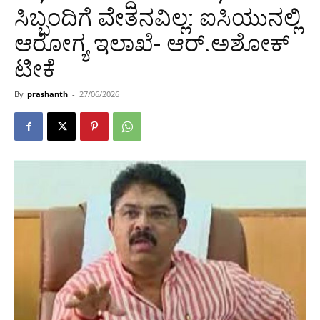
ಸಿಬ್ಬಂದಿಗೆ ವೇತನವಿಲ್ಲ: ಐಸಿಯುನಲ್ಲಿ
ಆರೋಗ್ಯ ಇಲಾಖೆ- ಆರ್.ಅಶೋಕ್
ಟೀಕೆ
By
prashanth
-
27/06/2026