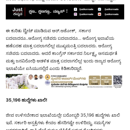
ಈ ಕುರಿತು ಟ್ವೀಟ್ ಮಾಡಿರುವ ಆರ್.ಅಶೋಕ್, ಸರ್ಕಾರ
ಬದಲಾದರೂ..ಆರೋಗ್ಯ ಸಚಿವರು ಬದಲಾದರೂ… ಆರೋಗ್ಯ ಇಲಾಖೆಯ
ಹಣೆಬರಹ ಮಾತ್ರ ಬದಲಾಗಲಿಲ್ಲ! ಮುಖ್ಯಮಂತ್ರಿ ಬದಲಾದರು. ಆರೋಗ್ಯ
ಸಚಿವರು ಬದಲಾದರು. ಆದರೆ ಕಾಂಗ್ರೆಸ್ ಸರ್ಕಾರದ ನಿರ್ಲಕ್ಷ್ಯ, ಅಸಮರ್ಥತೆ
ಮತ್ತು ಜನವಿರೋಧಿ ಆಡಳಿತ ಮಾತ್ರ ಬದಲಾಗಲಿಲ್ಲ! ಇಂದು ರಾಜ್ಯದ ಆರೋಗ್ಯ
ಇಲಾಖೆಯೇ ಐಸಿಯುನಲ್ಲಿದೆ ಎಂದು ಕಿಡಿಕಾರಿದ್ದಾರೆ.
35,196 ಹುದ್ದೆಗಳು ಖಾಲಿ!
ಜೀವ ಉಳಿಸಬೇಕಾದ ಇಲಾಖೆಯಲ್ಲೇ ಬರೋಬ್ಬರಿ 35,196 ಹುದ್ದೆಗಳು ಖಾಲಿ
ಇವೆ. ಸರ್ಕಾರಿ ಆಸ್ಪತ್ರೆಗಳು ಕೇವಲ ಹೆಸರಿಗಷ್ಟೇ ಉಳಿದಿದ್ದು, ಸಮಸ್ಯೆಗಳ