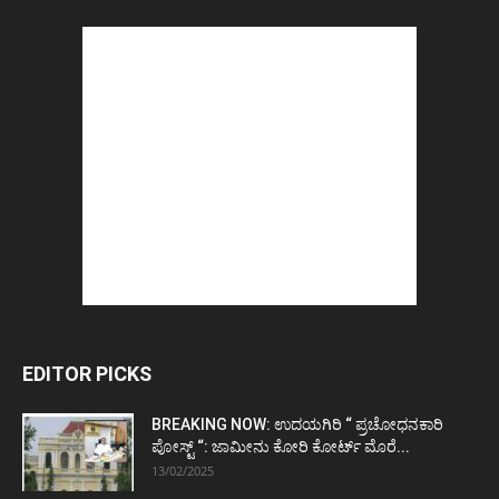
EDITOR PICKS
BREAKING NOW: ಉದಯಗಿರಿ “ ಪ್ರಚೋಧನಕಾರಿ
ಪೋಸ್ಟ್‌ “: ಜಾಮೀನು ಕೋರಿ ಕೋರ್ಟ್‌ ಮೊರೆ...
13/02/2025