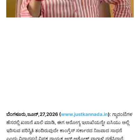
ಬೆಂಗಳೂರು,ಜೂನ್,27,2026 (
www.justkannada.in
)
: ಗ್ಯಾರಂಟಿಗಳ
ಹೆಸರಲ್ಲಿ ಖಜಾನೆ ಖಾಲಿ ಮಾಡಿ, ಈಗ ಆರೋಗ್ಯ ಇಲಾಖೆಯನ್ನೇ ಐಸಿಯು ಅಲ್ಲಿ
ಇರಿಸುವ ಪರಿಸ್ಥಿತಿ ತಂದಿರುವುದೇ ಕಾಂಗ್ರೆಸ್ ಸರ್ಕಾರದ ನಿಜವಾದ ಸಾಧನೆ
ಎಂದು ವಿಧಾನಸಭೆ ವಿಪಕ್ಷ ನಾಯಕ ಆರ್.ಅಶೋಕ್ ವಾಗ್ದಾಳಿ ನಡೆಸಿದ್ದಾರೆ.