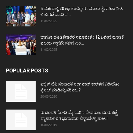
5 ವರ್ಷದಲ್ಲಿ 20 ಲಕ್ಷ ಉದ್ಯೋಗ : ನೂತನ ಕೈಗಾರಿಕಾ ನೀತಿ
ಬಿಡುಗಡೆ ಮಾಡಿದ...
11/02/2025
ಜಾಗತಿಕ ಹೂಡಿಕೆದಾರರ ಸಮಾವೇಶ : 12 ವಿಶೇಷ ಹೂಡಿಕೆ
ವಲಯ ಸ್ಥಾಪನೆ: ಸಚಿವ ಎಂ...
11/02/2025
POPULAR POSTS
ಪಬ್ಲಿಕ್ ಟಿವಿ ಸಂಪಾದಕ ರಂಗನಾಥ್ ಕಾಲೆಳೆದ ವಿಡಿಯೋ
ವೈರಲ್ ಮಾಡಿದ್ದು ಸರಿನಾ..?
30/03/2020
ಈ ದಂಪತಿ ನೋಡಿ ಮೈಸೂರಿನ ದೇವರಾಜ ಮಾರುಕಟ್ಟೆ
ವ್ಯಾಪಾರಿಗಳಿಗೆ ಭಾನುವಾರ ಬೆಳ್ಳಂಬೆಳಗ್ಗೆ ಶಾಕ್..!
16/06/2019