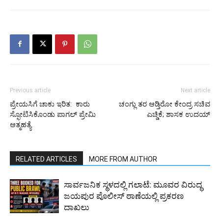
Previous article
Next article
ಪ್ರೇಯಸಿಗೆ ಚಾಕು ಇರಿತ: ಕಾರು
ಚಂಗ್ಲು ತರ ಆಡ್ತಿರೋ ಕೇಂದ್ರ ಸಚಿವ
ಸ್ಫೋಟಿಸಿಕೊಂಡು ಪಾಗಲ್ ಪ್ರೇಮಿ
ಎಚ್ಡಿಕೆ; ಶಾಸಕ ಉದಯ್
ಆತ್ಮಹತ್ಯೆ
RELATED ARTICLES
MORE FROM AUTHOR
ಸಾರ್ವಜನಿಕ ಸ್ಥಳದಲ್ಲಿ ಗಲಾಟೆ: ಮೂವರ ವಿರುದ್ಧ
ಜಯಪುರ ಪೊಲೀಸ್ ಠಾಣೆಯಲ್ಲಿ ಪ್ರಕರಣ
ದಾಖಲು