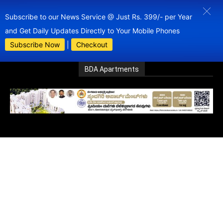
Subscribe to our News Service @ Just Rs. 399/- per Year
and Get Daily Updates Directly to Your Mobile Phones
Subscribe Now
|
Checkout
BDA Apartments