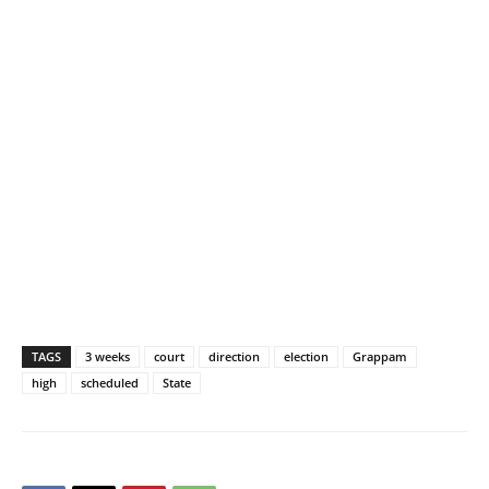
TAGS
3 weeks
court
direction
election
Grappam
high
scheduled
State