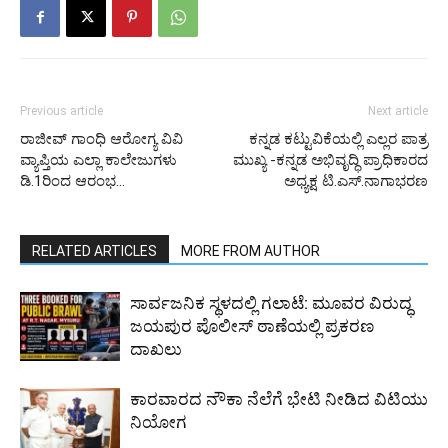
Previous article
Next article
ರಾಜೀವ್ ಗಾಂಧಿ ಆರೋಗ್ಯ ವಿವಿ
ಕನ್ನಡ ಕಟ್ಟುವಿಕೆಯಲ್ಲಿ ಎಲ್ಲರ ಪಾತ್ರ
ವ್ಯಾಪ್ತಿಯ ಎಲ್ಲಾ ಕಾಲೇಜುಗಳು
ಮುಖ್ಯ -ಕನ್ನಡ ಅಭಿವೃದ್ಧಿ ಪ್ರಾಧಿಕಾರದ
ಡಿ.1ರಿಂದ ಆರಂಭ…
ಅಧ್ಯಕ್ಷ ಟಿ.ಎಸ್.ನಾಗಾಭರಣ
RELATED ARTICLES
MORE FROM AUTHOR
ಸಾರ್ವಜನಿಕ ಸ್ಥಳದಲ್ಲಿ ಗಲಾಟೆ: ಮೂವರ ವಿರುದ್ಧ
ಜಯಪುರ ಪೊಲೀಸ್ ಠಾಣೆಯಲ್ಲಿ ಪ್ರಕರಣ
ದಾಖಲು
ಕಾರವಾರದ ನೌಕಾ ನೆಲೆಗೆ ಭೇಟಿ ನೀಡಿದ ವಿಟಿಯು
ನಿಯೋಗ