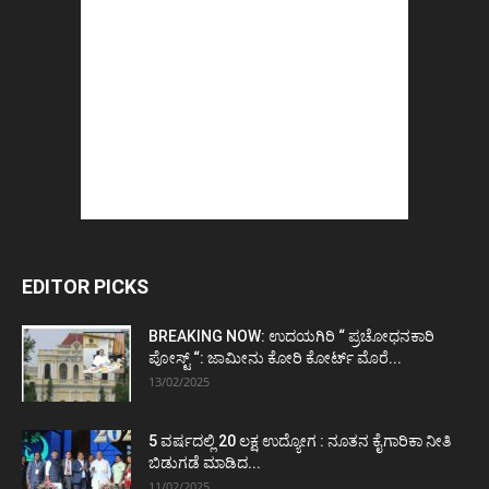
EDITOR PICKS
BREAKING NOW: ಉದಯಗಿರಿ “ ಪ್ರಚೋಧನಕಾರಿ
ಪೋಸ್ಟ್‌ “: ಜಾಮೀನು ಕೋರಿ ಕೋರ್ಟ್‌ ಮೊರೆ...
13/02/2025
5 ವರ್ಷದಲ್ಲಿ 20 ಲಕ್ಷ ಉದ್ಯೋಗ : ನೂತನ ಕೈಗಾರಿಕಾ ನೀತಿ
ಬಿಡುಗಡೆ ಮಾಡಿದ...
11/02/2025