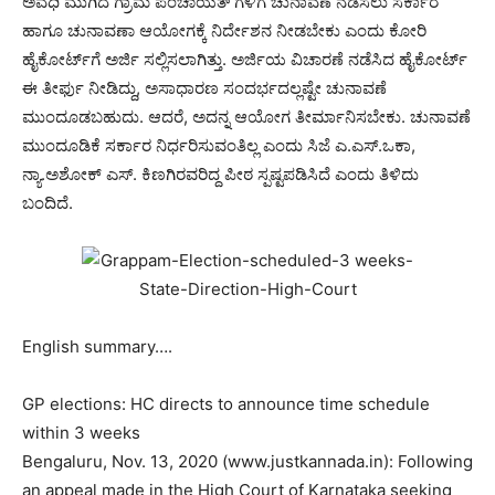
ಅವಧಿ ಮುಗಿದ ಗ್ರಾಮ ಪಂಚಾಯತ್ʼಗಳಿಗೆ ಚುನಾವಣೆ ನಡೆಸಲು ಸರ್ಕಾರ
ಹಾಗೂ ಚುನಾವಣಾ ಆಯೋಗಕ್ಕೆ ನಿರ್ದೇಶನ ನೀಡಬೇಕು ಎಂದು ಕೋರಿ
ಹೈಕೋರ್ಟ್‌ಗೆ ಅರ್ಜಿ ಸಲ್ಲಿಸಲಾಗಿತ್ತು. ಅರ್ಜಿಯ ವಿಚಾರಣೆ ನಡೆಸಿದ ಹೈಕೋರ್ಟ್‌
ಈ ತೀರ್ಫು ನೀಡಿದ್ದು, ಅಸಾಧಾರಣ ಸಂದರ್ಭದಲ್ಲಷ್ಟೇ ಚುನಾವಣೆ
ಮುಂದೂಡಬಹುದು. ಆದರೆ, ಅದನ್ನ ಆಯೋಗ ತೀರ್ಮಾನಿಸಬೇಕು. ಚುನಾವಣೆ
ಮುಂದೂಡಿಕೆ ಸರ್ಕಾರ ನಿರ್ಧರಿಸುವಂತಿಲ್ಲ ಎಂದು ಸಿಜೆ ಎ.ಎಸ್.ಒಕಾ,
ನ್ಯಾ.ಅಶೋಕ್ ಎಸ್. ಕಿಣಗಿರವರಿದ್ದ ಪೀಠ ಸ್ಪಷ್ಟಪಡಿಸಿದೆ ಎಂದು ತಿಳಿದು
ಬಂದಿದೆ.
English summary….
GP elections: HC directs to announce time schedule
within 3 weeks
Bengaluru, Nov. 13, 2020 (www.justkannada.in): Following
an appeal made in the High Court of Karnataka seeking