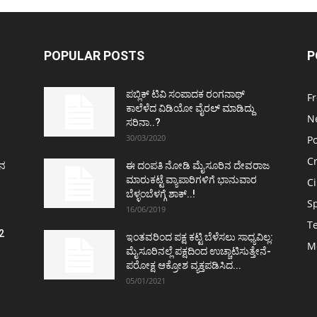
POPULAR POSTS
P
ಪಬ್ಲಿಕ್ ಟಿವಿ ಸಂಪಾದಕ ರಂಗನಾಥ್
F
ಕಾಲೆಳೆದ ವಿಡಿಯೋ ವೈರಲ್ ಮಾಡಿದ್ದು
N
ಸರಿನಾ..?
30/03/2020
Po
C
ತನ
ಈ ದಂಪತಿ ನೋಡಿ ಮೈಸೂರಿನ ದೇವರಾಜ
ಮಾರುಕಟ್ಟೆ ವ್ಯಾಪಾರಿಗಳಿಗೆ ಭಾನುವಾರ
C
ಬೆಳ್ಳಂಬೆಳಗ್ಗೆ ಶಾಕ್..!
S
16/06/2019
T
2
ಇಂತವರಿಂದ ಪಕ್ಷ ಕಟ್ಟಿ ಬೆಳೆಸಲು ಸಾಧ್ಯವಿಲ್ಲ:
M
ವ
ಮೈಸೂರಿನಲ್ಲೆ ಪಕ್ಷದಿಂದ ಉಚ್ಚಾಟಿಸುತ್ತೇನೆ-
ಪರೋಕ್ಷ ಆಕ್ರೋಶ ವ್ಯಕ್ತಪಡಿಸಿದ...
05/01/2021