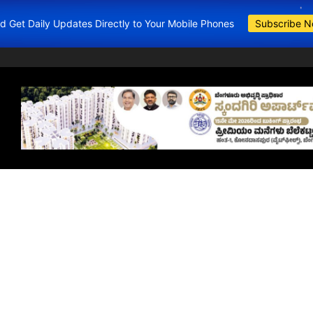
and Get Daily Updates Directly to Your Mobile Phones
Subscribe 
BDA Apartment