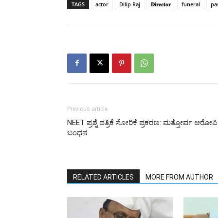
TAGS
actor
Dilip Raj
𝐃𝐢𝐫𝐞𝐜𝐭𝐨𝐫
funeral
pa
Previous article
NEET ಪ್ರಶ್ನೆ ಪತ್ರಿಕೆ ಸೋರಿಕೆ ಪ್ರಕರಣ: ಮತ್ತೋರ್ವ ಆರೋಪಿ
ಬಂಧನ
RELATED ARTICLES
MORE FROM AUTHOR