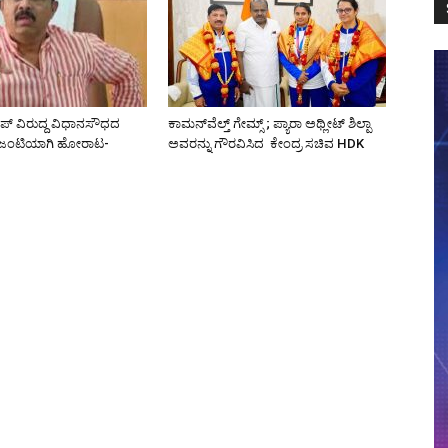
ಿಪ್ ವಿರುದ್ದ ವಿಧಾನಸೌಧದ
ಕಾಮನ್‌ವೆಲ್ತ್ ಗೇಮ್ಸ್‌ ; ಪ್ಯಾರಾ ಅಥ್ಲೀಟ್ ಶಿಲ್ಪಾ
 ಜಂಟಿಯಾಗಿ ಹೋರಾಟ-
ಅವರನ್ನು ಗೌರವಿಸಿದ ಕೇಂದ್ರ ಸಚಿವ HDK