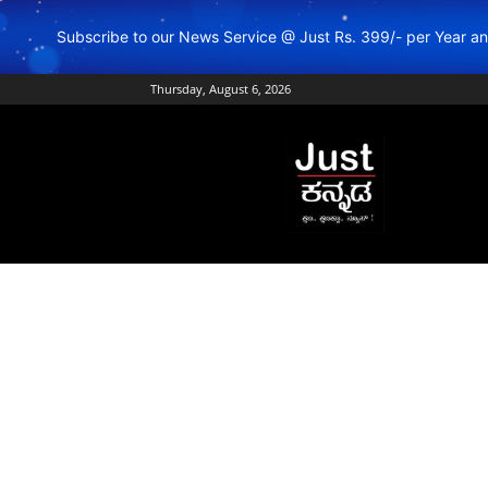
Subscribe to our News Service @ Just Rs. 399/- per Year 
Thursday, August 6, 2026
Just
Kannada
–
Online
Kannada
News
|
Breaking
Kannada
News
|
Karnataka
News
|
Live