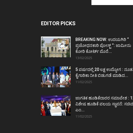
EDITOR PICKS
BREAKING NOW: ಉದಯಗಿರಿ “
ಪ್ರಚೋಧನಕಾರಿ ಪೋಸ್ಟ್‌ “: ಜಾಮೀನು
ಕೋರಿ ಕೋರ್ಟ್‌ ಮೊರೆ...
13/02/2025
5 ವರ್ಷದಲ್ಲಿ 20 ಲಕ್ಷ ಉದ್ಯೋಗ : ನೂ
ಕೈಗಾರಿಕಾ ನೀತಿ ಬಿಡುಗಡೆ ಮಾಡಿದ...
11/02/2025
ಜಾಗತಿಕ ಹೂಡಿಕೆದಾರರ ಸಮಾವೇಶ : 1
ವಿಶೇಷ ಹೂಡಿಕೆ ವಲಯ ಸ್ಥಾಪನೆ: ಸಚಿ
ಎಂ...
11/02/2025