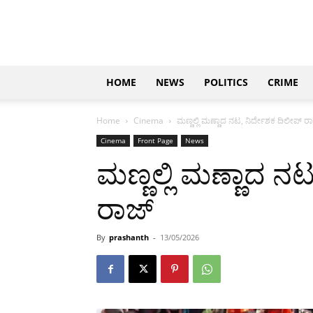
Updates
|
ಕನ್ನಡ
ನ್ಯೂಸ್
|
ಜಸ್ಟ್
HOME
NEWS
POLITICS
CRIME
ಕನ್ನಡ
Home
Cinema
ಮಣ್ಣಲ್ಲಿ ಮಣ್ಣಾದ ನಟ, ನಿರ್ದೇಶಕ ದಿಲೀಪ್ ರ
Cinema
Front Page
News
ಮಣ್ಣಲ್ಲಿ ಮಣ್ಣಾದ ನ
ರಾಜ್
By
prashanth
-
13/05/2026