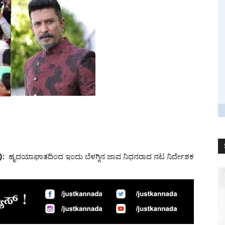
):
ಹೃದಯಾಘಾತದಿಂದ ಇಂದು ಬೆಳಗ್ಗಿನ ಜಾವ ನಿಧನರಾದ ನಟ ನಿರ್ದೇಶಕ