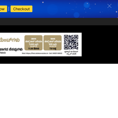
Now
|
Checkout
s