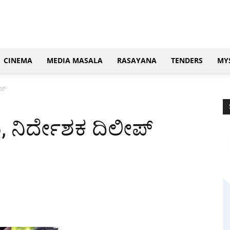
CINEMA
MEDIA MASALA
RASAYANA
TENDERS
MY
ಾಜ್
ಟ, ನಿರ್ದೇಶಕ ದಿಲೀಪ್