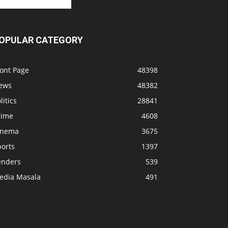
OPULAR CATEGORY
ront Page
48398
ews
48382
litics
28841
rime
4608
inema
3675
ports
1397
enders
539
edia Masala
491