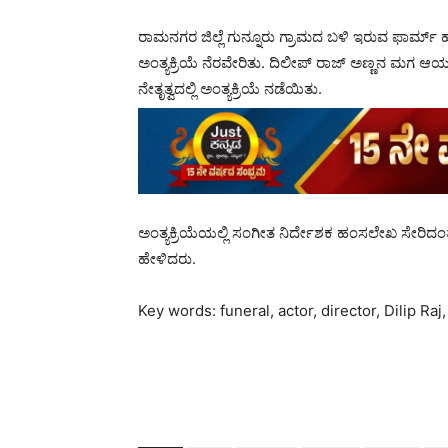
ರಾಮನಗರ ಜಿಲ್ಲೆ ಗುನ್ನೂರು ಗ್ರಾಮದ ಬಳಿ ಇರುವ ಫಾರ್ಮ
ಅಂತ್ಯಕ್ರಿಯೆ ನೆರವೇರಿತು. ದಿಲೀಪ್ ರಾಜ್ ಅಣ್ಣನ ಮಗ ಆ
ನೇತೃತ್ವದಲ್ಲಿ ಅಂತ್ಯಕ್ರಿಯೆ ನಡೆಯಿತು.
ಅಂತ್ಯಕ್ರಿಯೆಯಲ್ಲಿ ಸಂಗೀತ ನಿರ್ದೇಶಕ ಹಂಸಲೇಖ ಸೇರಿದ
ಹೇಳಿದರು.
Key words: funeral, actor, director, Dilip Ra