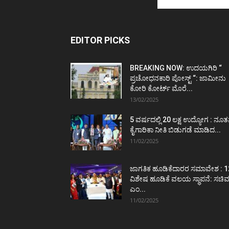
EDITOR PICKS
BREAKING NOW: ಉದಯಗಿರಿ “
ಪ್ರಚೋಧನಕಾರಿ ಪೋಸ್ಟ್‌ “: ಜಾಮೀನು
ಕೋರಿ ಕೋರ್ಟ್‌ ಮೊರೆ...
13/02/2025
5 ವರ್ಷದಲ್ಲಿ 20 ಲಕ್ಷ ಉದ್ಯೋಗ : ನೂ
ಕೈಗಾರಿಕಾ ನೀತಿ ಬಿಡುಗಡೆ ಮಾಡಿದ...
11/02/2025
ಜಾಗತಿಕ ಹೂಡಿಕೆದಾರರ ಸಮಾವೇಶ : 1
ವಿಶೇಷ ಹೂಡಿಕೆ ವಲಯ ಸ್ಥಾಪನೆ: ಸಚಿ
ಎಂ...
11/02/2025