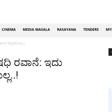
CINEMA
MEDIA MASALA
RASAYANA
TENDERS
MY
ಾಪನ ಕಟ್ಟುಕಥೆಯಲ್ಲ..!
ಧಿ ರವಾನೆ: ಇದು
್ಲ..!