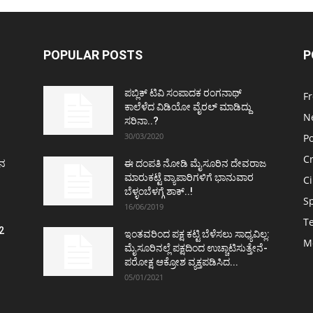
POPULAR POSTS
P
ಪಬ್ಲಿಕ್ ಟಿವಿ ಸಂಪಾದಕ ರಂಗನಾಥ್
F
ಕಾಲೆಳೆದ ವಿಡಿಯೋ ವೈರಲ್ ಮಾಡಿದ್ದು
N
ಸರಿನಾ..?
30/03/2020
Po
C
ತನ
ಈ ದಂಪತಿ ನೋಡಿ ಮೈಸೂರಿನ ದೇವರಾಜ
ಮಾರುಕಟ್ಟೆ ವ್ಯಾಪಾರಿಗಳಿಗೆ ಭಾನುವಾರ
C
ಬೆಳ್ಳಂಬೆಳಗ್ಗೆ ಶಾಕ್..!
S
16/06/2019
T
2
ಇಂತವರಿಂದ ಪಕ್ಷ ಕಟ್ಟಿ ಬೆಳೆಸಲು ಸಾಧ್ಯವಿಲ್ಲ:
M
ವ
ಮೈಸೂರಿನಲ್ಲೆ ಪಕ್ಷದಿಂದ ಉಚ್ಚಾಟಿಸುತ್ತೇನೆ-
ಪರೋಕ್ಷ ಆಕ್ರೋಶ ವ್ಯಕ್ತಪಡಿಸಿದ...
05/01/2021