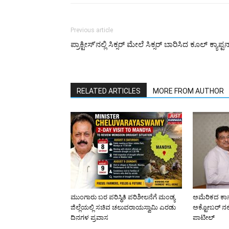
Previous article
ಪ್ರಾಕ್ಟೀಸ್’ನಲ್ಲಿ ಸಿಕ್ಸರ್ ಮೇಲೆ ಸಿಕ್ಸರ್ ಬಾರಿಸಿದ ಕೂಲ್ ಕ್ಯಾಪ್ಟನ
RELATED ARTICLES
MORE FROM AUTHOR
ಮುಂಗಾರು ಬರ ಪರಿಸ್ಥಿತಿ ಪರಿಶೀಲನೆಗೆ ಮಂಡ್ಯ
ಅಮೆರಿಕದ ಕಾನ
ಜಿಲ್ಲೆಯಲ್ಲಿ ಸಚಿವ ಚಲುವರಾಯಸ್ವಾಮಿ ಎರಡು
ಅಕ್ಟೋಬರ್ ನಲ
ದಿನಗಳ ಪ್ರವಾಸ
ಪಾಟೀಲ್