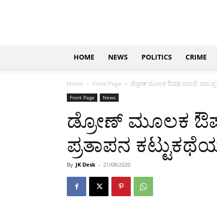
Updates
|
ಕನ್ನಡ
ನ್ಯೂಸ್
|
ಜಸ್ಟ್
HOME
NEWS
POLITICS
CRIME
ಕನ್ನಡ
Home
Front Page
ಡ್ರೋಣ್ ಮೂಲಕ ಔಷಧಿ ರವಾನೆ: ಇದು ಪ್ರತ
Front Page
News
ಡ್ರೋಣ್ ಮೂಲಕ ಔಷ
ಪ್ರತಾಪನ ಕಟ್ಟುಕಥೆಯಲ
By
JK Desk
-
21/08/2020