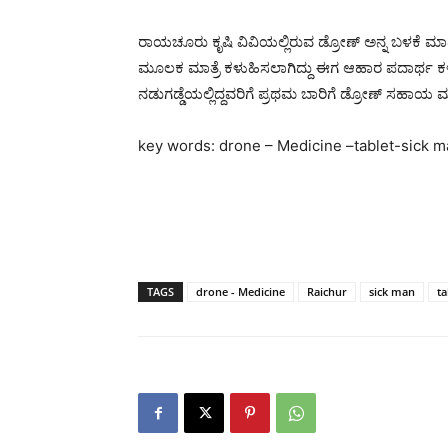
ರಾಯಚೂರು ಕೃಷಿ ವಿವಿಯಲ್ಲಿರುವ ಡ್ರೋಣ್ ಅನ್ನ ಬಳಕೆ ಮಾಡಿ
ಮೂಲಕ ಮಾತ್ರೆ ಕಳುಹಿಸಲಾಗಿದ್ದು ಈಗ ಆಹಾರ ಪದಾರ್ಥ ಕ
ನಡುಗಡ್ಡೆಯಲ್ಲಿದ್ದವರಿಗೆ ಪ್ರಥಮ ಬಾರಿಗೆ ಡ್ರೋಣ್ ಸಹಾಯ ಮ
key words: drone – Medicine –tablet-sick m
TAGS
drone - Medicine
Raichur
sick man
ta