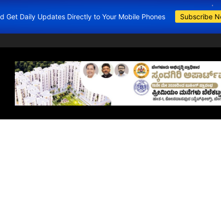
and Get Daily Updates Directly to Your Mobile Phones
Subscribe 
BDA Apartment