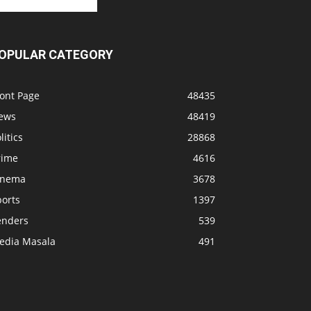
OPULAR CATEGORY
ront Page
48435
ews
48419
litics
28868
rime
4616
inema
3678
ports
1397
enders
539
edia Masala
491