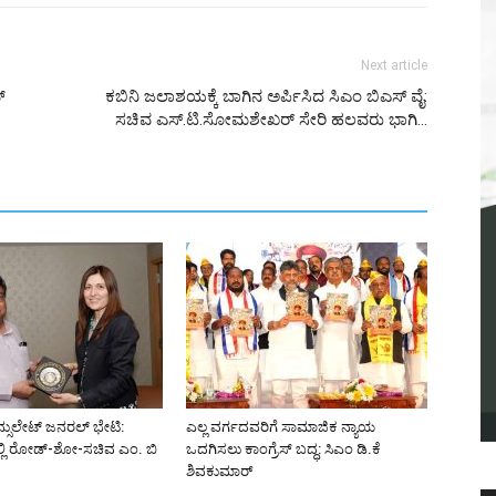
Next article
್
ಕಬಿನಿ ಜಲಾಶಯಕ್ಕೆ ಬಾಗಿನ ಅರ್ಪಿಸಿದ ಸಿಎಂ ಬಿಎಸ್ ವೈ:
ಸಚಿವ ಎಸ್.ಟಿ.ಸೋಮಶೇಖರ್ ಸೇರಿ ಹಲವರು ಭಾಗಿ…
್ಸುಲೇಟ್ ಜನರಲ್ ಭೇಟಿ:
ಎಲ್ಲ ವರ್ಗದವರಿಗೆ ಸಾಮಾಜಿಕ ನ್ಯಾಯ
್ಲಿ ರೋಡ್-ಶೋ-ಸಚಿವ ಎಂ. ಬಿ
ಒದಗಿಸಲು ಕಾಂಗ್ರೆಸ್ ಬದ್ಧ: ಸಿಎಂ ಡಿ.ಕೆ
ಶಿವಕುಮಾರ್