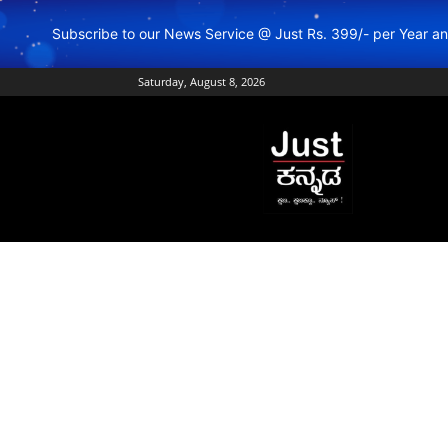
Subscribe to our News Service @ Just Rs. 399/- per Year 
Saturday, August 8, 2026
Just
Kannada
–
Online
Kannada
News
|
Breaking
Kannada
News
|
Karnataka
News
|
Live