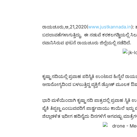
ರಾಯಚೂರು,ಆ,21,2020(
www.justkannada.in
): 
ಬದಲಾವಣೆಗಳಾಗುತ್ತಿದ್ದು, ಈ ನಡುವೆ ಕರಕಲಗಡ್ಡಿಯಲ್ಲಿ ಸಿಲ
ರವಾನಿಸಿರುವ ಘಟನೆ ರಾಯಚೂರು ಜಿಲ್ಲೆಯಲ್ಲಿ ನಡೆದಿದೆ.
ಕೃಷ್ಣಾ ನದಿಯಲ್ಲಿ ಪ್ರವಾಹ ಪರಿಸ್ಥಿತಿ ಉಂಟಾದ ಹಿನ್ನೆಲೆ ರಾ
ಅನಾರೋಗ್ಯದಿಂದ ಬಳಲುತ್ತಿದ್ದ ವ್ಯಕ್ತಿಗೆ ಡ್ರೋಣ್ ಮೂಲಕ ಔ
ಭಾರಿ ಮಳೆಯಿಂದಾಗಿ ಕೃಷ್ಣಾ ನದಿ ಪಾತ್ರದಲ್ಲಿ ಪ್ರವಾಹ ಸ್ಥಿತಿ
ಪೈಕಿ ತಿಪ್ಪಣ್ಣ ಎಂಬುವವರಿಗೆ ಪಾರ್ಶ್ವವಾಯು ಕಾಯಿಲೆ ಇದ್ದ
ಜಿಲ್ಲಾಡಳಿತ ಇದೀಗ ಹದಿನೈದು ದಿನಗಳಿಗೆ ಆಗವಷ್ಟು ಮಾತ್ರೆ