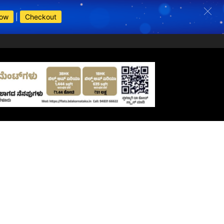
Now
|
Checkout
s