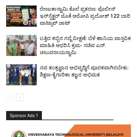
ರೇಣುಕಾಸ್ವಾಮಿ ಕೊಲೆ ಪ್ರಕರಣ: ಪೊಲೀಸ್
ಇನ್‌ಸ್ಪೆಕ್ಟರ್‌ ಜೊತೆ ಆರೋಪಿ ಪ್ರದೋಶ್‌ 122 ಬಾರಿ
ವಾಟ್ಸಾಪ್ ಚಾಟ್
ಬತ್ತಿದ ಕಬ್ಬಿನ ಗದ್ದೆ ವೀಕ್ಷಣೆ: ಬೆಳೆ ಹಾನಿಯ ವಾಸ್ತವಿಕ
ಮಾಹಿತಿ ಆಧರಿಸಿ ಕ್ರಮ- ಸಚಿವ ಎನ್.
ಚಲುವರಾಯಸ್ವಾಮಿ
ನವ ತಂತ್ರಜ್ಞಾನ ಅಭಿವೃದ್ಧಿಗೆ ಪೂರಕವಾಗಿರಬೇಕು:
ಶಿಕ್ಷಣ-ಕೈಗಾರಿಕಾ ತಜ್ಞರ ಅಭಿಮತ
Sponsor Ads 1