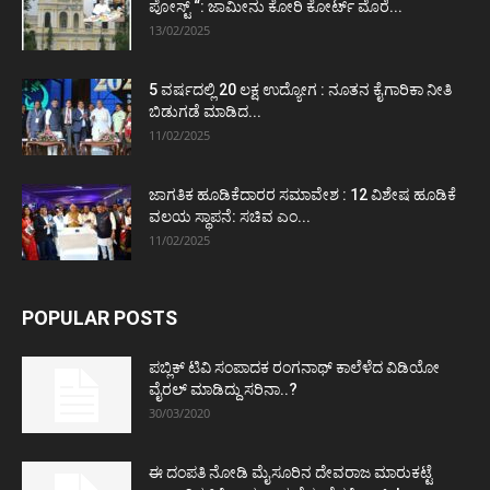
ಪೋಸ್ಟ್‌ “: ಜಾಮೀನು ಕೋರಿ ಕೋರ್ಟ್‌ ಮೊರೆ...
13/02/2025
5 ವರ್ಷದಲ್ಲಿ 20 ಲಕ್ಷ ಉದ್ಯೋಗ : ನೂತನ ಕೈಗಾರಿಕಾ ನೀತಿ
ಬಿಡುಗಡೆ ಮಾಡಿದ...
11/02/2025
ಜಾಗತಿಕ ಹೂಡಿಕೆದಾರರ ಸಮಾವೇಶ : 12 ವಿಶೇಷ ಹೂಡಿಕೆ
ವಲಯ ಸ್ಥಾಪನೆ: ಸಚಿವ ಎಂ...
11/02/2025
POPULAR POSTS
ಪಬ್ಲಿಕ್ ಟಿವಿ ಸಂಪಾದಕ ರಂಗನಾಥ್ ಕಾಲೆಳೆದ ವಿಡಿಯೋ
ವೈರಲ್ ಮಾಡಿದ್ದು ಸರಿನಾ..?
30/03/2020
ಈ ದಂಪತಿ ನೋಡಿ ಮೈಸೂರಿನ ದೇವರಾಜ ಮಾರುಕಟ್ಟೆ