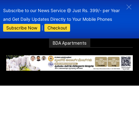
Subscribe to our News Service @ Just Rs. 399/- per Year
and Get Daily Updates Directly to Your Mobile Phones
Subscribe Now
|
Checkout
BDA Apartments