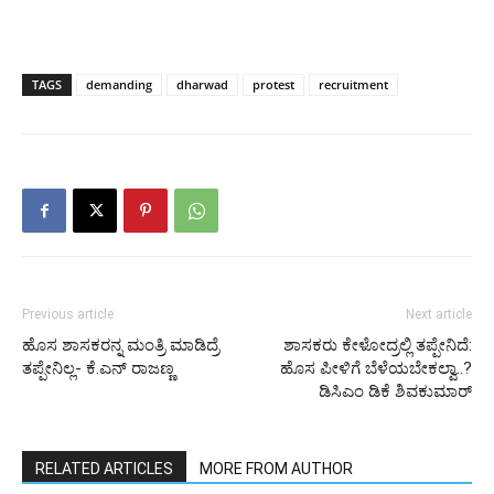
TAGS
demanding
dharwad
protest
recruitment
Previous article
Next article
ಹೊಸ ಶಾಸಕರನ್ನ ಮಂತ್ರಿ ಮಾಡಿದ್ರೆ
ಶಾಸಕರು ಕೇಳೋದ್ರಲ್ಲಿ ತಪ್ಪೇನಿದೆ:
ತಪ್ಪೇನಿಲ್ಲ- ಕೆ.ಎನ್ ರಾಜಣ್ಣ
ಹೊಸ ಪೀಳಿಗೆ ಬೆಳೆಯಬೇಕಲ್ವಾ..?
ಡಿಸಿಎಂ ಡಿಕೆ ಶಿವಕುಮಾರ್
RELATED ARTICLES
MORE FROM AUTHOR