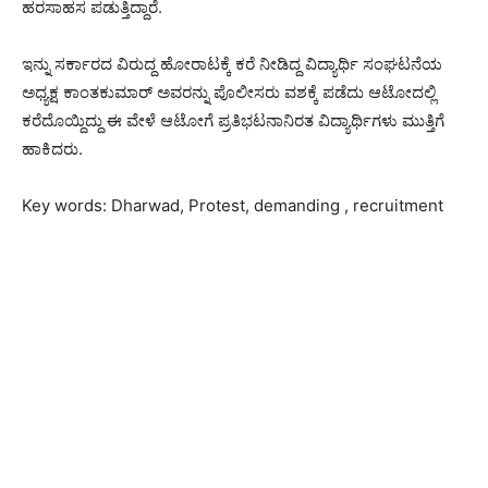
ಹರಸಾಹಸ ಪಡುತ್ತಿದ್ದಾರೆ.
ಇನ್ನು ಸರ್ಕಾರದ ವಿರುದ್ದ ಹೋರಾಟಕ್ಕೆ ಕರೆ ನೀಡಿದ್ದ ವಿದ್ಯಾರ್ಥಿ ಸಂಘಟನೆಯ
ಅಧ್ಯಕ್ಷ ಕಾಂತಕುಮಾರ್ ಅವರನ್ನು ಪೊಲೀಸರು ವಶಕ್ಕೆ ಪಡೆದು ಆಟೋದಲ್ಲಿ
ಕರೆದೊಯ್ದಿದ್ದು ಈ ವೇಳೆ ಆಟೋಗೆ ಪ್ರತಿಭಟನಾನಿರತ ವಿದ್ಯಾರ್ಥಿಗಳು ಮುತ್ತಿಗೆ
ಹಾಕಿದರು.
Key words: Dharwad, Protest, demanding , recruitment