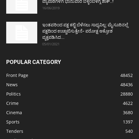
ವ್ಯಾಪಾರಿಗಳಿಗೆ ಭಾನುವಾರ ಬೆಳ್ಳಂಬೆಳಗ್ಗೆ ಶಾಕ್..!
16/06/2019
ಇಂತವರಿಂದ ಪಕ್ಷ ಕಟ್ಟಿ ಬೆಳೆಸಲು ಸಾಧ್ಯವಿಲ್ಲ: ಮೈಸೂರಿನಲ್ಲೆ
ಪಕ್ಷದಿಂದ ಉಚ್ಚಾಟಿಸುತ್ತೇನೆ- ಪರೋಕ್ಷ ಆಕ್ರೋಶ
ವ್ಯಕ್ತಪಡಿಸಿದ...
05/01/2021
POPULAR CATEGORY
Front Page
48452
News
48436
Politics
28880
Crime
4622
Cinema
3680
Sports
1397
Tenders
540