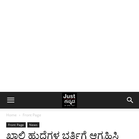
Home
Front Page
Front Page
News
ಖಾಲಿ ಹುದ್ದೆಗಳ ಭರ್ತಿಗೆ ಆಗ್ರಹಿಸಿ