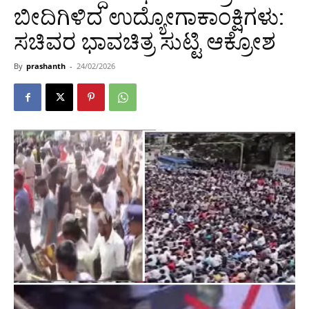
ಬೀದಿಗಿಳಿದ ಉದ್ಯೋಗಾಕಾಂಕ್ಷಿಗಳು:
ಸಚಿವರ ಭಾವಚಿತ್ರ ಸುಟ್ಟಿ ಆಕ್ರೋಶ
By
prashanth
-
24/02/2026